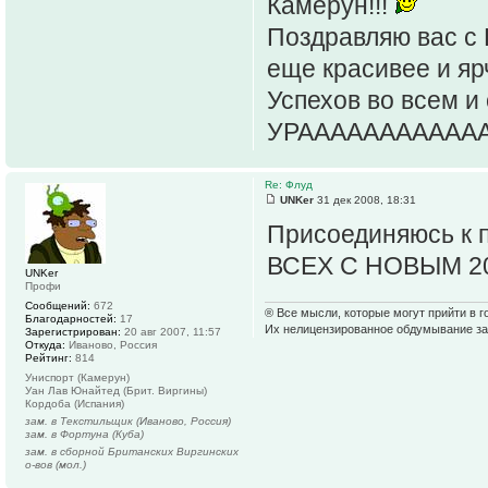
Камерун!!!
Поздравляю вас с 
еще красивее и яр
Успехов во всем и
УРАААААААААААААА
Re: Флуд
UNKer
31 дек 2008, 18:31
Присоединяюсь к 
ВСЕХ С НОВЫМ 2
UNKer
Профи
Сообщений:
672
® Все мысли, которые могут прийти в г
Благодарностей:
17
Их нелицензированное обдумывание з
Зарегистрирован:
20 авг 2007, 11:57
Откуда:
Иваново, Россия
Рейтинг:
814
Униспорт (Камерун)
Уан Лав Юнайтед (Брит. Виргины)
Кордоба (Испания)
зам. в Текстильщик (Иваново, Россия)
зам. в Фортуна (Куба)
зам. в сборной Британских Виргинских
о-вов (мол.)