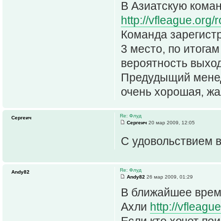
В Азиатскую кома
http://vfleague.or
Команда зарегистр
3 место, по итога
вероятность выход
Предудыщий менед
очень хорошая, жа
Re: Флуд
Сергеич
Сергеич
20 мар 2009, 12:05
С удовольствием 
Re: Флуд
Andy82
Andy82
26 мар 2009, 01:29
В ближайшее врем
Ахли
http://vfleag
Если кто хочет по