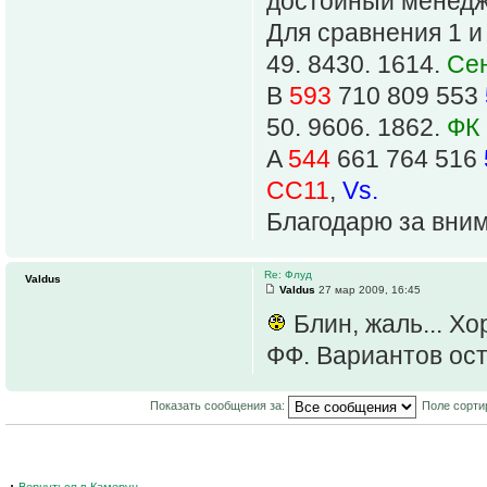
достойный менедж
Для сравнения 1 и
49. 8430. 1614.
Се
B
593
710 809 553
50. 9606. 1862.
ФК 
A
544
661 764 516
СС11
,
Vs.
Благодарю за вни
Re: Флуд
Valdus
Valdus
27 мар 2009, 16:45
Блин, жаль... Хо
ФФ. Вариантов ост
Показать сообщения за:
Поле сорти