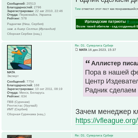
Сообщений:
20513
Благодарностей:
2796
Тим
отметил этот пост как понравившийся
Зарегистрирован:
22 авг 2010, 22:46
Откуда:
Первомайск, Украина
Рейтинг:
578
Ирландские патриоты
⚽ сред
Раднички (Ниш, Сербия)
Возле твоей обители - сад созданный 
зам. в Ашер Селтик (Ирландия)
Сборная Сербии (нац.)
Re: D1. Суперлига Србије
MATA
16 дек 2023, 15:37
Аллистер писал
Пора в нашей фе
MATA
Эксперт
Центр Издевате
Сообщений:
7754
Благодарностей:
168
Радник сделаем 
Зарегистрирован:
10 окт 2011, 08:19
Откуда:
Минск, Беларусь
Рейтинг:
634
ПВВ (Суринам)
Рентистас (Уругвай)
ИМТ (Сербия)
Зачем менеджер к
Сборная Суринама (нац.)
https://vfleague.or
Re: D1. Суперлига Србије