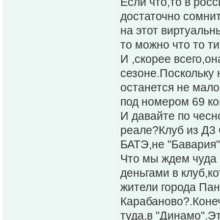
Если что,то в росс
достаточно сомнит
на этот виртуальн
то можно что то ти
И ,скорее всего,о
сезоне.Поскольку 
останется не мало.
под номером 69 ко
И давайте по чесн
реале?Клуб из Д3 
БАТЭ,не "Бавария" 
Что мы ждем чуда 
деньгами в клуб,к
жители города Пан
Карабаново?.Конеч
туда,в "Динамо".Э