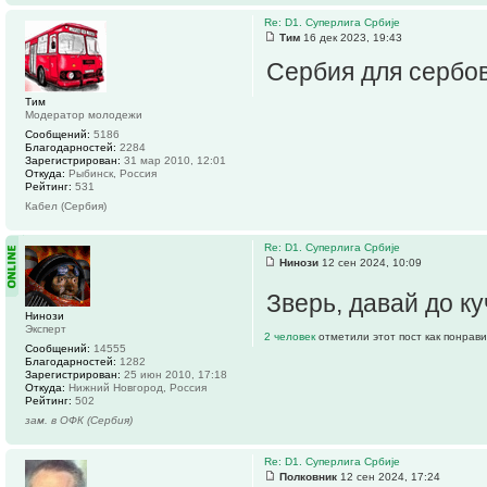
Re: D1. Суперлига Србије
Тим
16 дек 2023, 19:43
Сербия для сербов
Тим
Модератор молодежи
Сообщений:
5186
Благодарностей:
2284
Зарегистрирован:
31 мар 2010, 12:01
Откуда:
Рыбинск, Россия
Рейтинг:
531
Кабел (Сербия)
Re: D1. Суперлига Србије
Нинози
12 сен 2024, 10:09
Зверь, давай до к
Нинози
Эксперт
2 человек
отметили этот пост как понрав
Сообщений:
14555
Благодарностей:
1282
Зарегистрирован:
25 июн 2010, 17:18
Откуда:
Нижний Новгород, Россия
Рейтинг:
502
зам. в ОФК (Сербия)
Re: D1. Суперлига Србије
Полковник
12 сен 2024, 17:24