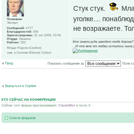
Стук стук.
Мла
уголке.... понаблю
Полковник
Эксперт
не возражаете. То
Сообщений:
4777
Благодарностей:
358
Зарегистрирован:
31 окт 2008, 23:06
Откуда:
Украина
Кто знает,куда заведет тебя дорога? 
Рейтинг:
502
...И что мне от любви осталось ныне,
Млади Радник (Сербия)
зам. в Салаам (Южный Судан)
Пред.
Показать сообщения за:
Поле с
Вернуться в Сербия
КТО СЕЙЧАС НА КОНФЕРЕНЦИИ
Сейчас этот форум просматривают:
ClaudeBot
и гости: 0
Список форумов