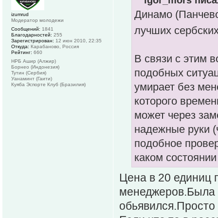
igor_mors писа
Динамо (Панчево
izumrud
Модератор молодежи
лучших сербских
Сообщений:
1841
Благодарностей:
255
Зарегистрирован:
12 июн 2010, 22:35
Откуда:
Карабаново, Россия
Рейтинг:
660
В связи с этим 
НРБ Ашир (Алжир)
Борнео (Индонезия)
подобных ситуац
Тутин (Сербия)
Уанаминт (Гаити)
умирает без мен
Куяба Эспорте Клуб (Бразилия)
которого времен
может через зам
надежные руки (
подобное проверн
каком состоянии 
Цена в 20 единиц 
менеджеров.Была 
обьявился.Просто 