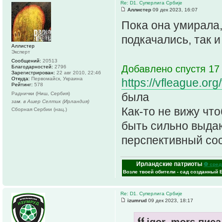
Re: D1. Суперлига Србије
Аллистер
09 дек 2023, 16:07
Пока она умирала
подкачались, так 
Аллистер
Эксперт
Сообщений:
20513
Добавлено спустя 17 
Благодарностей:
2796
Зарегистрирован:
22 авг 2010, 22:46
Откуда:
Первомайск, Украина
https://vfleague.or
Рейтинг:
578
Раднички (Ниш, Сербия)
была
зам. в Ашер Селтик (Ирландия)
Как-то не вижу что
Сборная Сербии (нац.)
быть сильно выдаю
перспективный сос
Ирландские патриоты
⚽ сред
Возле твоей обители - сад созданный 
Re: D1. Суперлига Србије
izumrud
09 дек 2023, 18:17