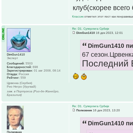
клуб(скорее всего
Классик
отметил этот пост как понравивш
Re: D1. Суперлига Србије
DimGun1410
16 дек 2023, 12:01
DimGun1410 пи
67 сезон.Црвенк
DimGun1410
Эксперт
Последний 
Сообщений:
5503
Благодарностей:
698
Зарегистрирован:
01 авг 2008, 08:14
Откуда:
Россия
Рейтинг:
559
Црвенка (Сербия)
Рио Негро (Уругвай)
зам. в Португеза (Рио-де-Жанейро,
Бразилия)
Re: D1. Суперлига Србије
Полковник
16 дек 2023, 13:20
DimGun1410 пи
Полковник