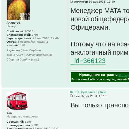
Аллистер
16 дек 2023, 15:40
Менеджер MATA то
новой общефедера
Аллистер
Офицерами.
Эксперт
Сообщений:
20513
Благодарностей:
2796
Зарегистрирован:
22 авг 2010, 22:46
Откуда:
Первомайск, Украина
Потому что на вся
Рейтинг:
578
Раднички (Ниш, Сербия)
аналогичный при
зам. в Ашер Селтик (Ирландия)
_id=366123
Сборная Сербии (нац.)
Ирландские патриоты
⚽ сред
Возле твоей обители - сад созданный 
Re: D1. Суперлига Србије
Тим
16 дек 2023, 17:13
Вы только транспо
Тим
Модератор молодежи
Сообщений:
5186
Благодарностей:
2284
Зарегистрирован:
31 мар 2010, 12:01