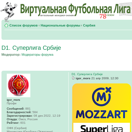
Список форумов
‹
Национальные форумы
‹
Сербия
D1. Суперлига Србије
Модератор:
Модераторы форума
D1. Суперлига Србије
igor_mors
21 апр 2009, 12:30
igor_mors
Профи
Сообщений:
881
Благодарностей:
584
Зарегистрирован:
08 дек 2022, 12:19
Откуда:
Омск, Россия
Рейтинг:
601
ОФК (Сербия)
Манчестер Юнайтед (Эсватини)