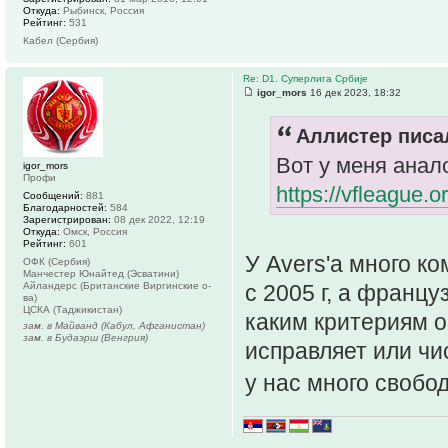
Откуда:
Рыбинск, Россия
Рейтинг:
531
Кабел (Сербия)
Re: D1. Суперлига Србије
igor_mors
16 дек 2023, 18:32
Аллистер писал
Вот у меня анал
igor_mors
Профи
https://vfleague.
Сообщений:
881
Благодарностей:
584
Зарегистрирован:
08 дек 2022, 12:19
Откуда:
Омск, Россия
Рейтинг:
601
У Avers'а много к
ОФК (Сербия)
Манчестер Юнайтед (Эсватини)
Айландерс (Британские Виргинские о-
с 2005 г, а францу
ва)
ЦСКА (Таджикистан)
каким критериям о
зам. в Майванд (Кабул, Афганистан)
зам. в Будаэрш (Венгрия)
исправляет или чи
у нас много свобо