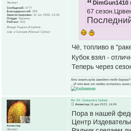
DimGun1410 
Эксперт
Сообщений:
4777
67 сезон.Црве
Благодарностей:
358
Зарегистрирован:
31 окт 2008, 23:06
Последний
Откуда:
Украина
Рейтинг:
502
Млади Радник (Сербия)
зам. в Салаам (Южный Судан)
Чё, топливо в "ра
Кубок взял - отлич
Теперь через сезо
Кто знает,куда заведет тебя дорога? 
...И что мне от любви осталось ныне,
Re: D1. Суперлига Србије
Аллистер
16 дек 2023, 14:06
Пора в нашей феде
Центр Издеватель
Аллистер
Радник сделаем ди
Эксперт