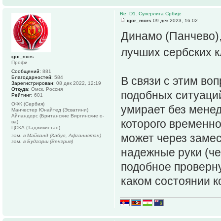
Re: D1. Суперлига Србије
igor_mors
09 дек 2023, 16:02
Динамо (Панчево),
лучших сербских к
igor_mors
Профи
Сообщений:
881
Благодарностей:
584
В связи с этим во
Зарегистрирован:
08 дек 2022, 12:19
Откуда:
Омск, Россия
подобных ситуаций
Рейтинг:
601
ОФК (Сербия)
умирает без менед
Манчестер Юнайтед (Эсватини)
Айландерс (Британские Виргинские о-
которого временно
ва)
ЦСКА (Таджикистан)
может через замес
зам. в Майванд (Кабул, Афганистан)
зам. в Будаэрш (Венгрия)
надежные руки (че
подобное провернут
каком состоянии ко