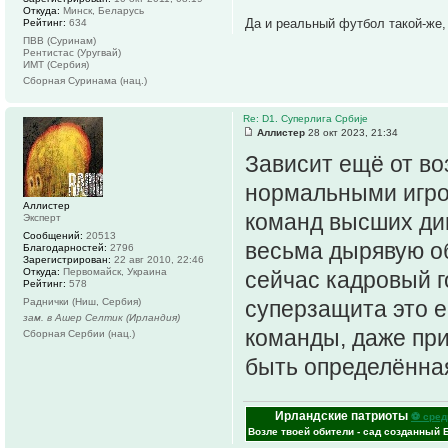
Откуда:
Минск, Беларусь
Да и реальный футбол такой-же
Рейтинг:
634
ПВВ (Суринам)
Рентистас (Уругвай)
ИМТ (Сербия)
Сборная Суринама (нац.)
Re: D1. Суперлига Србије
Аллистер
28 окт 2023, 21:34
Зависит ещё от в
нормальными игро
Аллистер
команд высших ди
Эксперт
Сообщений:
20513
весьма дырявую об
Благодарностей:
2796
Зарегистрирован:
22 авг 2010, 22:46
Откуда:
Первомайск, Украина
сейчас кадровый г
Рейтинг:
578
Раднички (Ниш, Сербия)
суперзащита это 
зам. в Ашер Селтик (Ирландия)
команды, даже при
Сборная Сербии (нац.)
быть определённа
Ирландские патриоты
⚽ сред
Возле твоей обители - сад созданный 