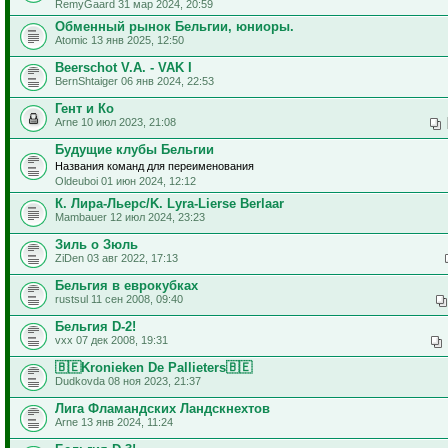
RemyGaard 31 мар 2024, 20:59
Обменный рынок Бельгии, юниоры.
Atomic 13 янв 2025, 12:50
Beerschot V.A. - VAK I
BernShtaiger 06 янв 2024, 22:53
Гент и Ко
Arne 10 июл 2023, 21:08
Будущие клубы Бельгии
Названия команд для переименования
Oldeuboi 01 июн 2024, 12:12
К. Лира-Льерс/K. Lyra-Lierse Berlaar
Mambauer 12 июл 2024, 23:23
Зиль о Зюль
ZiDen 03 авг 2022, 17:13
Бельгия в еврокубках
rustsul 11 сен 2008, 09:40
Бельгия D-2!
vxx 07 дек 2008, 19:31
🇧🇪Kronieken De Pallieters🇧🇪
Dudkovda 08 ноя 2023, 21:37
Лига Фламандских Ландскнехтов
Arne 13 янв 2024, 11:24