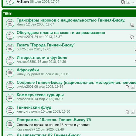
A-Slane
06 фев 2006, 17:04
...
1
ТЕМЫ
Трансферы игроков с национальностью Гвинея-Бисау.
Ranis 12 сен 2008, 11:07
Обсуждаем планы на сезон и их реализацию
btwice2001 24 окт 2013, 13:37
Газета "Города Гвинеи-Бисау"
out 25 фев 2011, 17:01
Интерестности о футболе
Алексей8891 16 апр 2010, 14:36
Афрокубки
канчунгу рулит 01 сен 2010, 19:15
Сборные Гвинеи-Бисау (национальная, молодёжная, юноше
btwice2001 09 июл 2008, 19:54
1
Коммерческие турниры
btwice2001 14 мар 2025, 04:07
Гвинейский флуд
канчунгу рулит 10 фев 2009, 16:30
1
Программа 16-леток. Гвинея-Бисау 75
Советы по прокачке наших 16-леток и условия
Kassano777 12 окт 2025, 02:48
Да здравствует Д2 Гвинея-Бисау