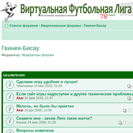
Список форумов
‹
Национальные форумы
‹
Гвинея-Бисау
Гвинея-Бисау
Модератор:
Модераторы форума
ОБЪЯВЛЕНИЯ
Сделаем игру удобнее и лучше!
Чемпионка 14 июн 2023, 21:54
Если сайт игры недоступен и другие технические проблемы
Akar
26 фев 2016, 21:47
Мелочь, но было бы приятно
Akar
19 дек 2009, 13:38
1
Скажите мне - зачем Лиге такие матчи?
Karwar 24 июн 2008, 01:29
...
1
Вопросы новичков