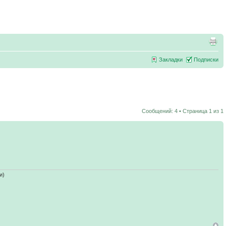
Закладки
Подписки
Сообщений: 4 • Страница
1
из
1
и)