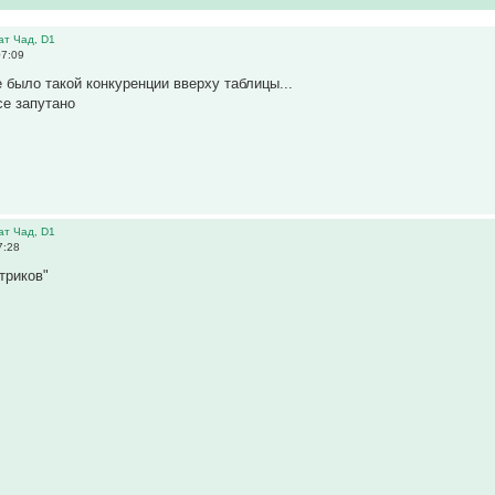
ат Чад, D1
07:09
е было такой конкуренции вверху таблицы...
се запутано
ат Чад, D1
7:28
триков"