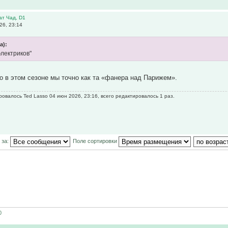
ат Чад, D1
26, 23:14
а):
электриков"
Но в этом сезоне мы точно как та «фанера над Парижем».
овалось Ted Lasso 04 июн 2026, 23:16, всего редактировалось 1 раз.
 за:
Поле сортировки
0