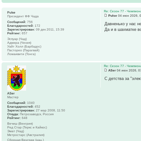
Re: Сезон 77 - Чемпион
Pulse
Pulse
04 июн 2026, 
Президент ФФ Чада
Сообщений:
756
Давненько у нас н
Благодарностей:
172
Да и в шахматке в
Зарегистрирован:
09 дек 2011, 15:39
Рейтинг:
657
Эспуар (Чад)
Адмира (Чехия)
Уайт Холл (Барбадос)
Пасторео (Парагвай)
Ломаивити (Тонга)
Re: Сезон 77 - Чемпион
ASer
04 июн 2026, 0
С детства за "элек
ASer
Мастер
Сообщений:
1040
Благодарностей:
452
Зарегистрирован:
27 мар 2008, 11:50
Откуда:
Петрозаводск, Россия
Рейтинг:
648
Вечиш (Венгрия)
Ред Стар (Теркс и Кайкос)
Эмат (Чад)
Метростарс (Австралия)
Сборная Венгрии (нац.)