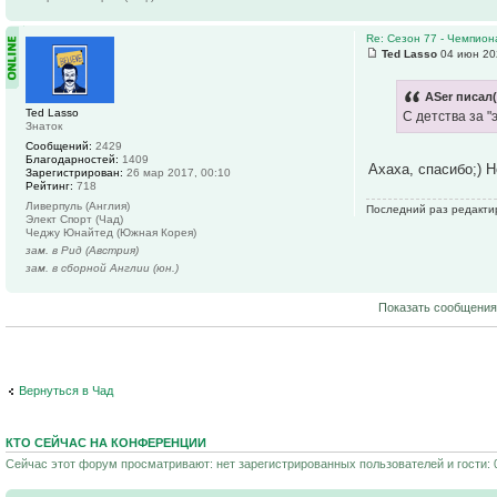
Re: Сезон 77 - Чемпион
Ted Lasso
04 июн 20
ASer писал(
Ted Lasso
С детства за "
Знаток
Сообщений:
2429
Благодарностей:
1409
Ахаха, спасибо;) 
Зарегистрирован:
26 мар 2017, 00:10
Рейтинг:
718
Ливерпуль (Англия)
Последний раз редактир
Элект Спорт (Чад)
Чеджу Юнайтед (Южная Корея)
зам. в Рид (Австрия)
зам. в сборной Англии (юн.)
Показать сообщения
Вернуться в Чад
КТО СЕЙЧАС НА КОНФЕРЕНЦИИ
Сейчас этот форум просматривают: нет зарегистрированных пользователей и гости: 