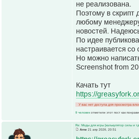
не реализована.
Поэтому в скрипт 
любому менеджеру
новостей. Надеюсь
По идее публикова
настраивается со 
Но можно написать
Screenshot from 2
Качать тут
https://greasyfork.o
У вас нет доступа для просмотра вло
9 человек
отметили этот пост как понрав
Re: Моды для игры [калькулятор силы и тд
Arne
21 апр 2026, 20:51