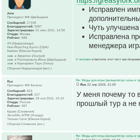
https://greasyfork.o
Исправлен имп
Arne
дополнительные
Президент ФФ Швейцарии
Сообщений:
17106
Чуть улучшена 
Благодарностей:
5087
Зарегистрирован:
01 июн 2011, 14:56
Откуда:
Москва
Исправлена пр
Рейтинг:
688
АЗ (Нидерланды)
менеджера игра
Нью-Йорк Ред Буллз (США)
Кимпхо (Южная Корея)
зам. в Эвертон (Англия)
4 человек
отметили этот пост как понрав
зам. в Рапперсвиль-Йона (Швейцария)
зам. в Карнарвон Таун (Уэльс)
Сборная Нидерландов (мол.)
Re: Моды для игры [калькулятор силы и тд
Rus
Rus
22 апр 2026, 21:05
Президент ФФ Белиза
Сообщений:
624
У меня почему то 
Благодарностей:
227
Зарегистрирован:
28 ноя 2011, 15:10
прошлый тур а не 
Откуда:
Россия
Рейтинг:
587
Кршко (Словения)
Энтеббе АППК (Уганда)
Чхонан Сити (Южная Корея)
Сборная Словении (юн.)
Re: Моды для игры [калькулятор силы и тд