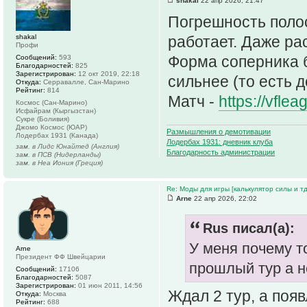
shakal
22 апр 2026, 21:47
Погрешность полос
shakal
работает. Даже ра
Профи
Форма соперника б
Сообщений:
593
Благодарностей:
825
Зарегистрирован:
12 окт 2019, 22:18
сильнее (то есть д
Откуда:
Серравалле, Сан-Марино
Рейтинг:
814
Матч -
https://vfle
Космос (Сан-Марино)
Исфайрам (Кыргызстан)
Сукре (Боливия)
Джомо Космос (ЮАР)
Размышления о демотивации
Лодербах 1931 (Канада)
Лодербах 1931: дневник клуба
зам. в Лидс Юнайтед (Англия)
Благодарность администрации
зам. в ПСВ (Нидерланды)
зам. в Неа Иония (Греция)
Re: Моды для игры [калькулятор силы и тд
Arne
22 апр 2026, 22:02
Rus писал(а):
У меня почему т
Arne
Президент ФФ Швейцарии
прошлый тур а н
Сообщений:
17106
Благодарностей:
5087
Зарегистрирован:
01 июн 2011, 14:56
Ждал 2 тур, а появ
Откуда:
Москва
Рейтинг:
688