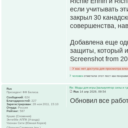
Richie Ennin и Rich
если учитывать эт
закрыл 30 канадск
совершенства, на
Добавлена еще одн
защиты, который и
Screenshot from 2
У вас нет доступа для просмотра вло
7 человек
отметили этот пост как понрав
Re: Моды для игры [калькулятор силы и тд
Rus
Rus
14 апр 2026, 09:54
Президент ФФ Белиза
Сообщений:
624
Обновил все работ
Благодарностей:
227
Зарегистрирован:
28 ноя 2011, 15:10
Откуда:
Россия
Рейтинг:
587
Кршко (Словения)
Энтеббе АППК (Уганда)
Чхонан Сити (Южная Корея)
Сборная Словении (юн.)