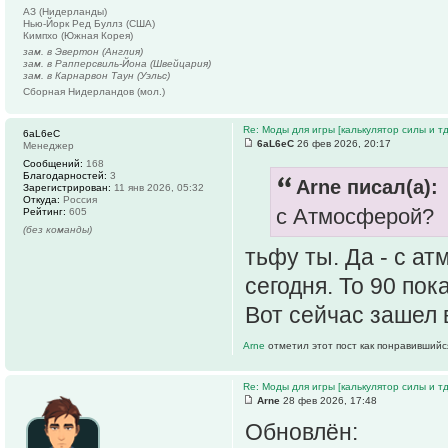
АЗ (Нидерланды)
Нью-Йорк Ред Буллз (США)
Кимпхо (Южная Корея)
зам. в Эвертон (Англия)
зам. в Рапперсвиль-Йона (Швейцария)
зам. в Карнарвон Таун (Уэльс)
Сборная Нидерландов (мол.)
Re: Моды для игры [калькулятор силы и тд
6aL6eC
6aL6eC
26 фев 2026, 20:17
Менеджер
Сообщений:
168
Благодарностей:
3
Arne писал(а):
Зарегистрирован:
11 янв 2026, 05:32
Откуда:
Россия
с Атмосферой?
Рейтинг:
605
(без команды)
тьфу ты. Да - с ат
сегодня. То 90 пок
Вот сейчас зашел 
Arne
отметил этот пост как понравившийс
Re: Моды для игры [калькулятор силы и тд
Arne
28 фев 2026, 17:48
Обновлён: