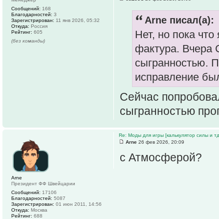
Сообщений:
168
Благодарностей:
3
Arne писал(а):
Зарегистрирован:
11 янв 2026, 05:32
Откуда:
Россия
Нет, но пока что
Рейтинг:
605
(без команды)
фактура. Вчера 
сыгранностью. П
исправление бы
Сейчас попробовал
сыгранностью пр
Re: Моды для игры [калькулятор силы и тд
Arne
26 фев 2026, 20:09
с Атмосферой?
Arne
Президент ФФ Швейцарии
Сообщений:
17106
Благодарностей:
5087
Зарегистрирован:
01 июн 2011, 14:56
Откуда:
Москва
Рейтинг:
688