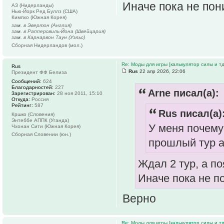
Иначе пока не пон
АЗ (Нидерланды)
Нью-Йорк Ред Буллз (США)
Кимпхо (Южная Корея)
зам. в Эвертон (Англия)
зам. в Рапперсвиль-Йона (Швейцария)
зам. в Карнарвон Таун (Уэльс)
Сборная Нидерландов (мол.)
Re: Моды для игры [калькулятор силы и тд
Rus
Rus
22 апр 2026, 22:06
Президент ФФ Белиза
Сообщений:
624
Благодарностей:
227
Arne писал(а):
Зарегистрирован:
28 ноя 2011, 15:10
Откуда:
Россия
Рейтинг:
587
Rus писал(а)
Кршко (Словения)
Энтеббе АППК (Уганда)
У меня почему
Чхонан Сити (Южная Корея)
Сборная Словении (юн.)
прошлый тур а
Ждал 2 тур, а п
Иначе пока не п
Верно
Re: Моды для игры [калькулятор силы и тд