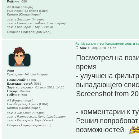
Рейтинг:
688
АЗ (Нидерланды)
Нью-Йорк Ред Буллз (США)
Кимпхо (Южная Корея)
зам. в Эвертон (Англия)
зам. в Рапперсвиль-Йона (Швейцария)
зам. в Карнарвон Таун (Уэльс)
Сборная Нидерландов (мол.)
Re: Моды для игры [калькулятор силы и тд
Arne
13 апр 2026, 16:56
Посмотрел на пози
время
Arne
- улучшена фильтр
Президент ФФ Швейцарии
Сообщений:
17106
выпадающего спис
Благодарностей:
5087
Зарегистрирован:
01 июн 2011, 14:56
Откуда:
Москва
Screenshot from 2
Рейтинг:
688
АЗ (Нидерланды)
Нью-Йорк Ред Буллз (США)
Кимпхо (Южная Корея)
- комментарии к т
зам. в Эвертон (Англия)
зам. в Рапперсвиль-Йона (Швейцария)
Решил попробовать
зам. в Карнарвон Таун (Уэльс)
Сборная Нидерландов (мол.)
возможностей.