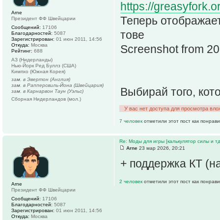
https://greasyfork.o
Arne
Теперь отображает
Президент ФФ Швейцарии
Сообщений:
17106
тове
Благодарностей:
5087
Зарегистрирован:
01 июн 2011, 14:56
Откуда:
Москва
Screenshot from 2
Рейтинг:
688
АЗ (Нидерланды)
Нью-Йорк Ред Буллз (США)
Кимпхо (Южная Корея)
зам. в Эвертон (Англия)
зам. в Рапперсвиль-Йона (Швейцария)
Выбирай того, кот
зам. в Карнарвон Таун (Уэльс)
Сборная Нидерландов (мол.)
У вас нет доступа для просмотра вло
7 человек
отметили этот пост как понрав
Re: Моды для игры [калькулятор силы и тд
Arne
23 мар 2026, 20:21
+ поддержка КТ (н
2 человек
отметили этот пост как понрав
Arne
Президент ФФ Швейцарии
Сообщений:
17106
Благодарностей:
5087
Зарегистрирован:
01 июн 2011, 14:56
Откуда:
Москва