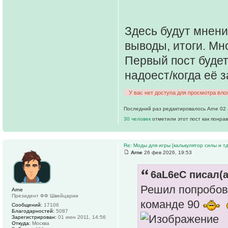
Здесь будут мнени
выводы, итоги. Мн
Первый пост будет
надоест/когда её 
У вас нет доступа для просмотра вло
Последний раз редактировалось Arne 02 а
30 человек
отметили этот пост как понра
Re: Моды для игры [калькулятор силы и тд
Arne
26 фев 2026, 19:53
6aL6eC писал(а
Решил попробова
Arne
Президент ФФ Швейцарии
команде 90
Сообщений:
17106
Благодарностей:
5087
Зарегистрирован:
01 июн 2011, 14:56
Откуда:
Москва