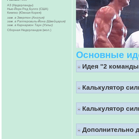
АЗ (Нидерланды)
Нью-Йорк Ред Буллз (США)
Кимпхо (Южная Корея)
зам. в Эвертон (Англия)
зам. в Рапперсвиль-Йона (Швейцария)
зам. в Карнарвон Таун (Уэльс)
Сборная Нидерландов (мол.)
Основные ид
Идея "2 команды 
Калькулятор сил
Калькулятор сил
Дополнительно д