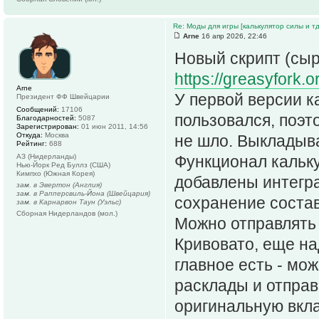
Re: Моды для игры [калькулятор силы и тд
Arne
16 апр 2026, 22:46
Новый скрипт (сыр
https://greasyfork.o
Arne
У первой версии к
Президент ФФ Швейцарии
Сообщений:
17106
пользовался, поэт
Благодарностей:
5087
Зарегистрирован:
01 июн 2011, 14:56
Откуда:
Москва
не шло. Выкладыв
Рейтинг:
688
АЗ (Нидерланды)
Функционал кальку
Нью-Йорк Ред Буллз (США)
Кимпхо (Южная Корея)
добавлены интегра
зам. в Эвертон (Англия)
зам. в Рапперсвиль-Йона (Швейцария)
сохранение состав
зам. в Карнарвон Таун (Уэльс)
Сборная Нидерландов (мол.)
Можно отправлять 
Кривовато, еще на
главное есть - мо
расклады и отправ
оригинальную вкла