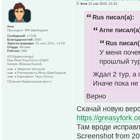
Arne
22 апр 2026, 22:22
Rus писал(а):
Arne
Arne писал(а
Президент ФФ Швейцарии
Сообщений:
17106
Благодарностей:
5087
Rus писал(
Зарегистрирован:
01 июн 2011, 14:56
Откуда:
Москва
У меня поче
Рейтинг:
688
АЗ (Нидерланды)
прошлый тур
Нью-Йорк Ред Буллз (США)
Кимпхо (Южная Корея)
зам. в Эвертон (Англия)
Ждал 2 тур, а 
зам. в Рапперсвиль-Йона (Швейцария)
зам. в Карнарвон Таун (Уэльс)
Иначе пока не
Сборная Нидерландов (мол.)
Верно
Скачай новую вер
https://greasyfork.o
Там вроде исправл
Screenshot from 2