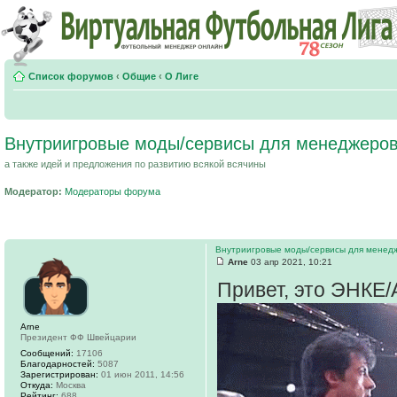
Список форумов
‹
Общие
‹
О Лиге
Внутриигровые моды/сервисы для менеджеров
а также идей и предложения по развитию всякой всячины
Модератор:
Модераторы форума
Внутриигровые моды/сервисы для менед
Arne
03 апр 2021, 10:21
Привет, это ЭНКЕ
Arne
Президент ФФ Швейцарии
Сообщений:
17106
Благодарностей:
5087
Зарегистрирован:
01 июн 2011, 14:56
Откуда:
Москва
Рейтинг:
688