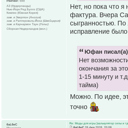
Рейтинг:
688
Нет, но пока что я
АЗ (Нидерланды)
Нью-Йорк Ред Буллз (США)
Кимпхо (Южная Корея)
фактура. Вчера Са
зам. в Эвертон (Англия)
зам. в Рапперсвиль-Йона (Швейцария)
сыгранностью. По 
зам. в Карнарвон Таун (Уэльс)
Сборная Нидерландов (мол.)
исправление было
Юфан писал(а)
Нет возможности
окончания за эт
1-15 минуту и т.
тайма)
Можно. По идее, э
точно
Re: Моды для игры [калькулятор силы и тд
6aL6eC
6aL6eC
26 фев 2026, 20:08
Менеджер