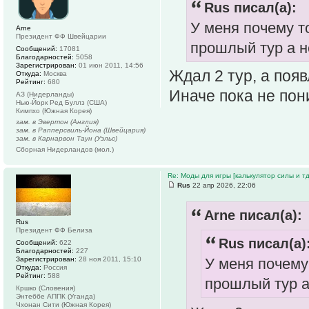
Rus писал(а):
У меня почему т
Arne
Президент ФФ Швейцарии
прошлый тур а н
Сообщений:
17081
Благодарностей:
5058
Зарегистрирован:
01 июн 2011, 14:56
Ждал 2 тур, а появ
Откуда:
Москва
Рейтинг:
680
Иначе пока не пон
АЗ (Нидерланды)
Нью-Йорк Ред Буллз (США)
Кимпхо (Южная Корея)
зам. в Эвертон (Англия)
зам. в Рапперсвиль-Йона (Швейцария)
зам. в Карнарвон Таун (Уэльс)
Сборная Нидерландов (мол.)
Re: Моды для игры [калькулятор силы и тд
Rus
22 апр 2026, 22:06
Arne писал(а):
Rus
Президент ФФ Белиза
Rus писал(а)
Сообщений:
622
Благодарностей:
227
Зарегистрирован:
28 ноя 2011, 15:10
У меня почему
Откуда:
Россия
Рейтинг:
588
прошлый тур а
Кршко (Словения)
Энтеббе АППК (Уганда)
Чхонан Сити (Южная Корея)