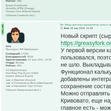
Рейтинг:
588
Кршко (Словения)
Энтеббе АППК (Уганда)
Чхонан Сити (Южная Корея)
Сборная Словении (юн.)
Re: Моды для игры [калькулятор силы и тд
Arne
16 апр 2026, 22:46
Новый скрипт (сыр
https://greasyfork.o
Arne
У первой версии к
Президент ФФ Швейцарии
Сообщений:
17081
пользовался, поэт
Благодарностей:
5058
Зарегистрирован:
01 июн 2011, 14:56
Откуда:
Москва
не шло. Выкладыв
Рейтинг:
680
АЗ (Нидерланды)
Функционал кальку
Нью-Йорк Ред Буллз (США)
Кимпхо (Южная Корея)
добавлены интегра
зам. в Эвертон (Англия)
зам. в Рапперсвиль-Йона (Швейцария)
сохранение состав
зам. в Карнарвон Таун (Уэльс)
Сборная Нидерландов (мол.)
Можно отправлять 
Кривовато, еще на
главное есть - мо