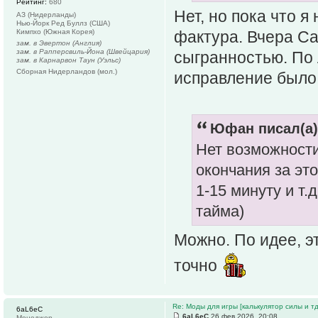
Рейтинг:
680
Нет, но пока что я
АЗ (Нидерланды)
Нью-Йорк Ред Буллз (США)
Кимпхо (Южная Корея)
фактура. Вчера Са
зам. в Эвертон (Англия)
зам. в Рапперсвиль-Йона (Швейцария)
сыгранностью. По 
зам. в Карнарвон Таун (Уэльс)
Сборная Нидерландов (мол.)
исправление было
Юфан писал(а)
Нет возможности
окончания за эт
1-15 минуту и т.
тайма)
Можно. По идее, э
точно
Re: Моды для игры [калькулятор силы и тд
6aL6eC
6aL6eC
26 фев 2026, 20:08
Менеджер