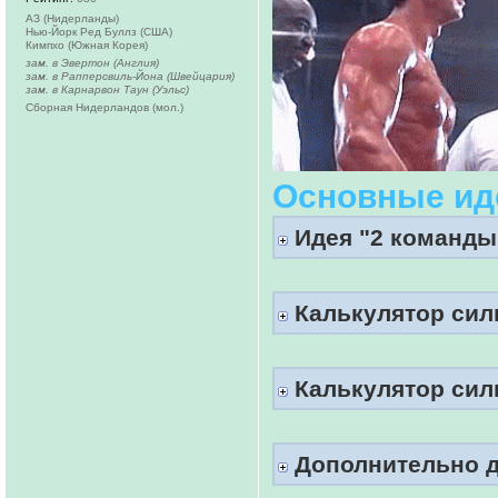
АЗ (Нидерланды)
Нью-Йорк Ред Буллз (США)
Кимпхо (Южная Корея)
зам. в Эвертон (Англия)
зам. в Рапперсвиль-Йона (Швейцария)
зам. в Карнарвон Таун (Уэльс)
Сборная Нидерландов (мол.)
Основные ид
Идея "2 команды 
Калькулятор сил
Калькулятор сил
Дополнительно д