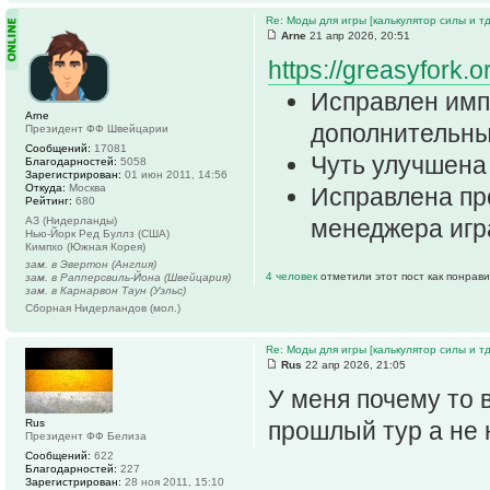
Re: Моды для игры [калькулятор силы и тд
Arne
21 апр 2026, 20:51
https://greasyfork.o
Исправлен имп
Arne
дополнительные
Президент ФФ Швейцарии
Сообщений:
17081
Чуть улучшена 
Благодарностей:
5058
Зарегистрирован:
01 июн 2011, 14:56
Откуда:
Москва
Исправлена пр
Рейтинг:
680
АЗ (Нидерланды)
менеджера игра
Нью-Йорк Ред Буллз (США)
Кимпхо (Южная Корея)
зам. в Эвертон (Англия)
4 человек
отметили этот пост как понрав
зам. в Рапперсвиль-Йона (Швейцария)
зам. в Карнарвон Таун (Уэльс)
Сборная Нидерландов (мол.)
Re: Моды для игры [калькулятор силы и тд
Rus
22 апр 2026, 21:05
У меня почему то 
Rus
прошлый тур а не 
Президент ФФ Белиза
Сообщений:
622
Благодарностей:
227
Зарегистрирован:
28 ноя 2011, 15:10