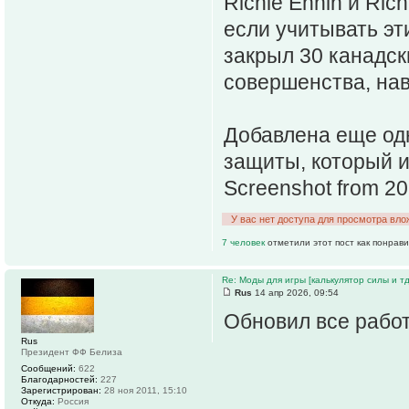
Richie Ennin и Rich
если учитывать эт
закрыл 30 канадск
совершенства, на
Добавлена еще одн
защиты, который и
Screenshot from 2
У вас нет доступа для просмотра вло
7 человек
отметили этот пост как понрав
Re: Моды для игры [калькулятор силы и тд
Rus
14 апр 2026, 09:54
Обновил все работ
Rus
Президент ФФ Белиза
Сообщений:
622
Благодарностей:
227
Зарегистрирован:
28 ноя 2011, 15:10
Откуда:
Россия