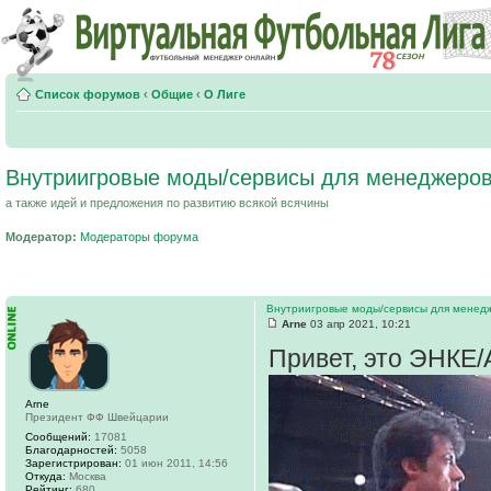
Список форумов
‹
Общие
‹
О Лиге
Внутриигровые моды/сервисы для менеджеров
а также идей и предложения по развитию всякой всячины
Модератор:
Модераторы форума
Внутриигровые моды/сервисы для менед
Arne
03 апр 2021, 10:21
Привет, это ЭНКЕ
Arne
Президент ФФ Швейцарии
Сообщений:
17081
Благодарностей:
5058
Зарегистрирован:
01 июн 2011, 14:56
Откуда:
Москва
Рейтинг:
680