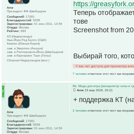
https://greasyfork.o
Arne
Теперь отображает
Президент ФФ Швейцарии
Сообщений:
17081
тове
Благодарностей:
5058
Зарегистрирован:
01 июн 2011, 14:56
Откуда:
Москва
Screenshot from 2
Рейтинг:
680
АЗ (Нидерланды)
Нью-Йорк Ред Буллз (США)
Кимпхо (Южная Корея)
зам. в Эвертон (Англия)
зам. в Рапперсвиль-Йона (Швейцария)
Выбирай того, кот
зам. в Карнарвон Таун (Уэльс)
Сборная Нидерландов (мол.)
У вас нет доступа для просмотра вло
7 человек
отметили этот пост как понрав
Re: Моды для игры [калькулятор силы и тд
Arne
23 мар 2026, 20:21
+ поддержка КТ (н
2 человек
отметили этот пост как понрав
Arne
Президент ФФ Швейцарии
Сообщений:
17081
Благодарностей:
5058
Зарегистрирован:
01 июн 2011, 14:56
Откуда:
Москва