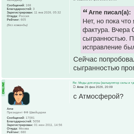
Сообщений:
168
Благодарностей:
3
Arne писал(а):
Зарегистрирован:
11 янв 2026, 05:32
Откуда:
Россия
Нет, но пока что
Рейтинг:
605
(без команды)
фактура. Вчера 
сыгранностью. П
исправление бы
Сейчас попробовал
сыгранностью пр
Re: Моды для игры [калькулятор силы и тд
Arne
26 фев 2026, 20:09
с Атмосферой?
Arne
Президент ФФ Швейцарии
Сообщений:
17081
Благодарностей:
5058
Зарегистрирован:
01 июн 2011, 14:56
Откуда:
Москва
Рейтинг:
680