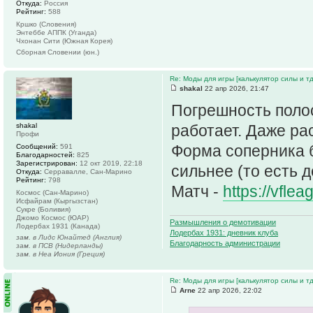
Откуда:
Россия
Рейтинг:
588
Кршко (Словения)
Энтеббе АППК (Уганда)
Чхонан Сити (Южная Корея)
Сборная Словении (юн.)
Re: Моды для игры [калькулятор силы и тд
shakal
22 апр 2026, 21:47
Погрешность полос
shakal
работает. Даже ра
Профи
Форма соперника б
Сообщений:
591
Благодарностей:
825
Зарегистрирован:
12 окт 2019, 22:18
сильнее (то есть д
Откуда:
Серравалле, Сан-Марино
Рейтинг:
798
Матч -
https://vfle
Космос (Сан-Марино)
Исфайрам (Кыргызстан)
Сукре (Боливия)
Джомо Космос (ЮАР)
Размышления о демотивации
Лодербах 1931 (Канада)
Лодербах 1931: дневник клуба
зам. в Лидс Юнайтед (Англия)
Благодарность администрации
зам. в ПСВ (Нидерланды)
зам. в Неа Иония (Греция)
Re: Моды для игры [калькулятор силы и тд
Arne
22 апр 2026, 22:02