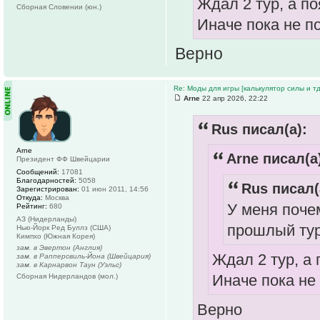
Ждал 2 тур, а п
Сборная Словении (юн.)
Иначе пока не п
Верно
Re: Моды для игры [калькулятор силы и тд
Arne
22 апр 2026, 22:22
Rus писал(а):
Arne
Arne писал(а
Президент ФФ Швейцарии
Сообщений:
17081
Благодарностей:
5058
Rus писал(
Зарегистрирован:
01 июн 2011, 14:56
Откуда:
Москва
У меня поче
Рейтинг:
680
АЗ (Нидерланды)
прошлый тур
Нью-Йорк Ред Буллз (США)
Кимпхо (Южная Корея)
зам. в Эвертон (Англия)
Ждал 2 тур, а 
зам. в Рапперсвиль-Йона (Швейцария)
зам. в Карнарвон Таун (Уэльс)
Иначе пока не
Сборная Нидерландов (мол.)
Верно