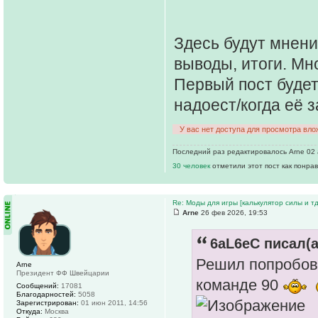
Здесь будут мнени
выводы, итоги. Мн
Первый пост будет
надоест/когда её 
У вас нет доступа для просмотра вло
Последний раз редактировалось Arne 02 а
30 человек
отметили этот пост как понра
Re: Моды для игры [калькулятор силы и тд
Arne
26 фев 2026, 19:53
6aL6eC писал(а
Решил попробова
Arne
Президент ФФ Швейцарии
команде 90
Сообщений:
17081
Благодарностей:
5058
Зарегистрирован:
01 июн 2011, 14:56
Откуда:
Москва