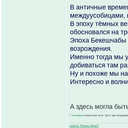
В античные времен
междуусобицами, г
В эпоху тёмных ве
обосновался на т
Эпоха Бекешчабы 
возрождения.
Именно тогда мы у
добиваться там ра
Ну и похоже мы на
Интересно и волни
А здесь могла быт
7 человек
отметили этот пост как понрав
газета "Kepes Sport"