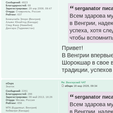
Сообщений:
4823
Благодарностей:
68
serganator писа
Зарегистрирован:
29 апр 2008, 09:47
Откуда:
Ставрополь, Россия
Всем здарова му
Рейтинг:
637
Бекешчаба Элоре (Венгрия)
в Венгрии, наде
Альянс Юнайтед (Канада)
Спид Фаер (Намибия)
Дангара (Таджикистан)
успеха, хотя сл
чтобы вспомнить
Привет!
В Венгрии впервые
Шорокшар в свое в
традиции, успехо
Re: Венгерский ЧАТ
oOups
oOups
18 мар 2026, 09:34
Знаток
Сообщений:
2261
Благодарностей:
286
serganator писа
Зарегистрирован:
09 май 2013, 16:26
Откуда:
Москва, Россия
Всем здарова му
Рейтинг:
656
МТК (Будапешт, Венгрия)
в Венгрии, наде
Кейвалри (Канада)