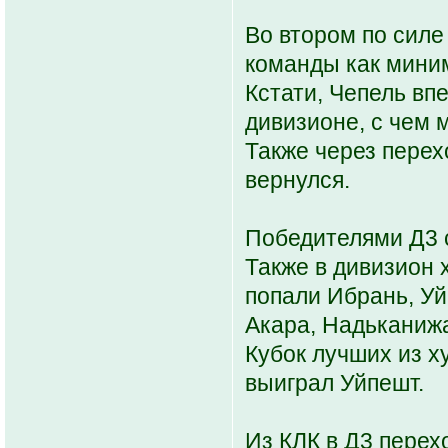
Во втором по силе
команды как миним
Кстати, Чепель вп
дивизионе, с чем 
Также через пере
вернулся.
Победителями Д3 
Также в дивизион 
попали Ибрань, Уй
Акара, Надьканиж
Кубок лучших из 
выиграл Уйпешт.
Из КЛК в Д3 перех