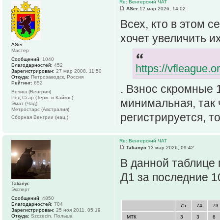
Re: Венгерский ЧАТ
ASer
12 мар 2026, 14:02
Всех, кто в этом с
хочет увеличить и
ASer
Мастер
Сообщений:
1040
Благодарностей:
452
https://vfleague
Зарегистрирован:
27 мар 2008, 11:50
Откуда:
Петрозаводск, Россия
Рейтинг:
652
. Взнос скромные 
Вечиш (Венгрия)
Ред Стар (Теркс и Кайкос)
минимальная, так 
Эмат (Чад)
Метростарс (Австралия)
регистрируется, то
Сборная Венгрии (нац.)
Re: Венгерский ЧАТ
Talianyc
13 мар 2026, 09:42
В данной таблице
Д1 за последние 1
Talianyc
Эксперт
Сообщений:
4850
Благодарностей:
704
75
74
73
Зарегистрирован:
25 ноя 2011, 05:19
Откуда:
Szczecin, Польша
МТК
3
3
6