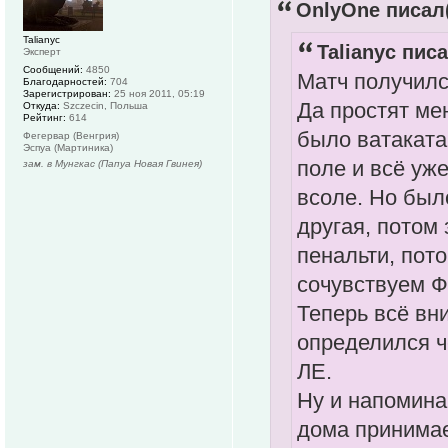
OnlyOne писал(
Talianyc
Talianyc писа
Эксперт
Сообщений:
4850
Матч получилс
Благодарностей:
704
Зарегистрирован:
25 ноя 2011, 05:19
Да простят ме
Откуда:
Szczecin, Польша
Рейтинг:
614
было ватакат
Фегервар (Венгрия)
Эспуа (Мартиника)
поле и всё уже
зам. в Мунгкас (Папуа Новая Гвинея)
всоле. Но был
другая, потом 
пенальти, пот
сочувствуем Ф
Теперь всё вн
определился ч
ЛЕ.
Ну и напомина
дома принима