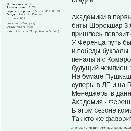
Сообщений:
4850
Благодарностей:
704
Зарегистрирован:
25 ноя 2011, 05:19
Откуда:
Szczecin, Польша
Академики в первы
Рейтинг:
614
Фегервар (Венгрия)
биты Шорокшар 3:0
Эспуа (Мартиника)
зам. в Мунгкас (Папуа Новая Гвинея)
пришлось повозить
У Ференца путь бы
и победы буквальн
пенальти с Комаро
будущий чемпион 
На бумаге Пушкаш 
суперы в ЛЕ и на Г
Менеджеры в данн
Академия - Ференц
В этом сезоне ко
Так кто же фавори
3 человек
отметили этот пост как понрав