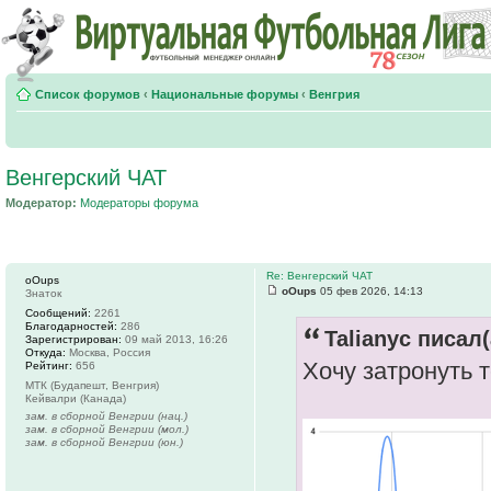
Список форумов
‹
Национальные форумы
‹
Венгрия
Венгерский ЧАТ
Модератор:
Модераторы форума
Re: Венгерский ЧАТ
oOups
oOups
05 фев 2026, 14:13
Знаток
Сообщений:
2261
Благодарностей:
286
Talianyc писал(
Зарегистрирован:
09 май 2013, 16:26
Откуда:
Москва, Россия
Хочу затронуть 
Рейтинг:
656
МТК (Будапешт, Венгрия)
Кейвалри (Канада)
зам. в сборной Венгрии (нац.)
зам. в сборной Венгрии (мол.)
зам. в сборной Венгрии (юн.)