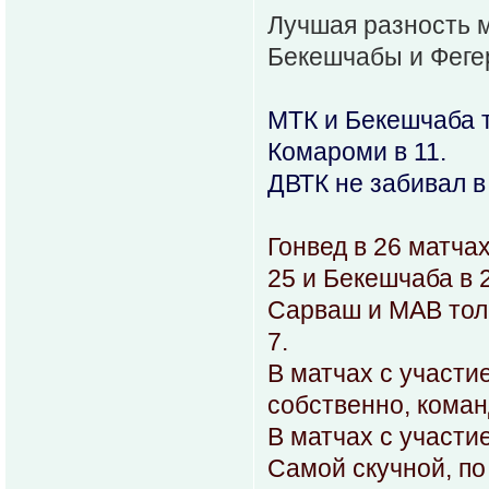
Лучшая разность м
Бекешчабы и Феге
МТК и Бекешчаба то
Комароми в 11.
ДВТК не забивал в
Гонвед в 26 матча
25 и Бекешчаба в 
Сарваш и МАВ толь
7.
В матчах с участи
собственно, кома
В матчах с участи
Самой скучной, по