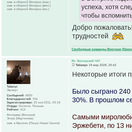
зам. в сборной Венгрии (нац.)
успеха, хотя сл
зам. в сборной Венгрии (мол.)
зам. в сборной Венгрии (юн.)
чтобы вспомнить
Добро пожаловать!
трудностей
Свободные команды Венгрии (Европ
Re: Венгерский ЧАТ
Talianyc
19 мар 2026, 20:42
Некоторые итоги п
Talianyc
Было сыграно 240 
Эксперт
Сообщений:
4850
30%. В прошлом се
Благодарностей:
704
Зарегистрирован:
25 ноя 2011, 05:19
Откуда:
Szczecin, Польша
Рейтинг:
614
Фегервар (Венгрия)
Самыми миролюби
Эспуа (Мартиника)
зам. в Мунгкас (Папуа Новая Гвинея)
Эржебети, по 13 н