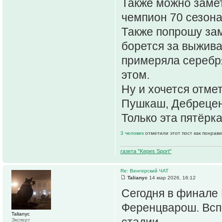
Также можно замети
чемпион 70 сезона
Также попрошу зам
борется за выжива
примеряла серебр
этом.
Ну и хочется отме
Пушкаш, Дебрецен
Только эта пятёрк
3 человек
отметили этот пост как понрав
газета "Kepes Sport"
Re: Венгерский ЧАТ
Talianyc
14 мар 2026, 16:12
Сегодня в финале
Ференцварош. Всп
Talianyc
стадии.
Эксперт