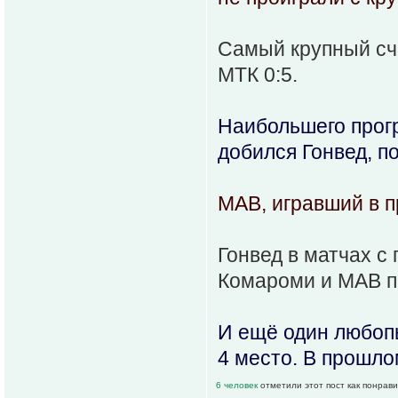
Самый крупный счё
МТК 0:5.
Наибольшего прог
добился Гонвед, п
МАВ, игравший в п
Гонвед в матчах с
Комароми и МАВ п
И ещё один любопы
4 место. В прошло
6 человек
отметили этот пост как понрав