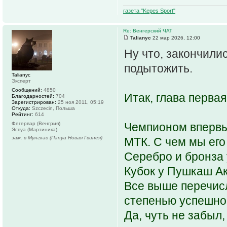
газета "Kepes Sport"
Re: Венгерский ЧАТ
Talianyc
22 мар 2026, 12:00
Ну что, закончили
подытожить.
Talianyc
Эксперт
Сообщений:
4850
Итак, глава первая
Благодарностей:
704
Зарегистрирован:
25 ноя 2011, 05:19
Откуда:
Szczecin, Польша
Рейтинг:
614
Фегервар (Венгрия)
Чемпионом впервые
Эспуа (Мартиника)
зам. в Мунгкас (Папуа Новая Гвинея)
МТК. С чем мы его
Серебро и бронза 
Кубок у Пушкаш А
Все выше перечис
степенью успешнос
Да, чуть не забыл,