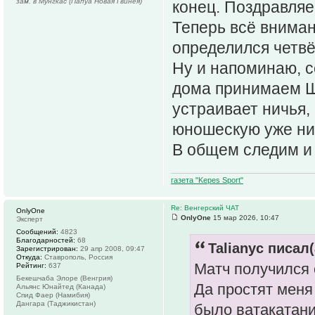
зам. в Мунгкас (Папуа Новая Гвинея)
конец. Поздравля
Теперь всё вниман
определился четвё
Ну и напоминаю, с
дома принимаем Ш
устраивает ничья,
юношескую уже нич
В общем следим и
газета "Kepes Sport"
Re: Венгерский ЧАТ
OnlyOne
OnlyOne
15 мар 2026, 10:47
Эксперт
Сообщений:
4823
Благодарностей:
68
Talianyc писал(
Зарегистрирован:
29 апр 2008, 09:47
Откуда:
Ставрополь, Россия
Матч получился 
Рейтинг:
637
Бекешчаба Элоре (Венгрия)
Да простят меня
Альянс Юнайтед (Канада)
Спид Фаер (Намибия)
Дангара (Таджикистан)
было ватакатан