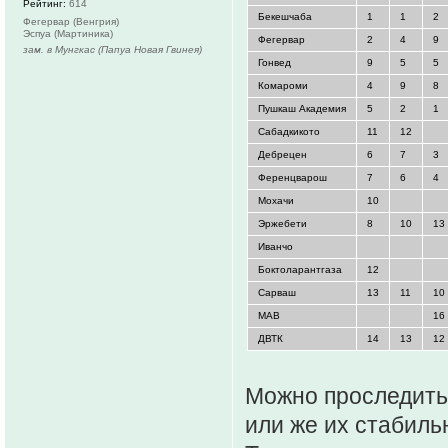
Рейтинг:
614
Бекешчаба
1
1
2
Фегервар (Венгрия)
Эспуа (Мартиника)
Фегервар
2
4
9
зам. в Мунгкас (Папуа Новая Гвинея)
Гонвед
9
5
5
Комароми
4
9
8
Пушкаш Академия
5
2
1
Сабадкикото
11
12
Дебрецен
6
7
3
Ференцварош
7
6
4
Мохачи
10
Эржебети
8
10
13
Иванчо
Боктоларантгаза
12
Сарваш
13
11
10
МАВ
16
ДВТК
14
13
12
Можно проследить 
или же их стабиль