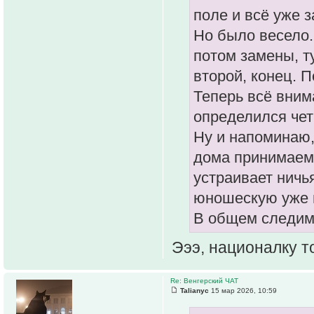
поле и всё уже з
Но было весело.
потом замены, т
второй, конец. 
Теперь всё вним
определился чет
Ну и напоминаю,
дома принимаем
устраивает ничь
юношескую уже н
В общем следим
Эээ, националку т
Re: Венгерский ЧАТ
Talianyc
15 мар 2026, 10:59