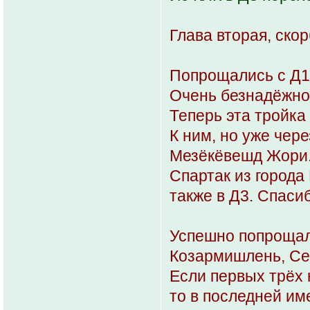
Глава вторая, скор
Попрощались с Д1
Очень безнадёжно
Теперь эта тройка
К ним, но уже чер
Мезёкёвешд Жори
Спартак из город
также в Д3. Спаси
Успешно попрощал
Козармишлень, Се
Если первых трёх 
то в последней им