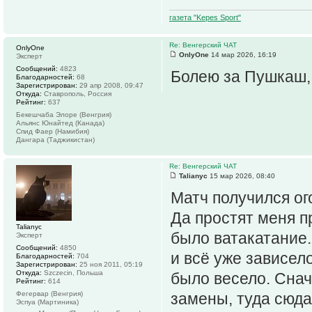
газета "Kepes Sport"
Re: Венгерский ЧАТ
OnlyOne
OnlyOne
14 мар 2026, 16:19
Эксперт
Сообщений:
4823
Болею за Пушкаш,
Благодарностей:
68
Зарегистрирован:
29 апр 2008, 09:47
Откуда:
Ставрополь, Россия
Рейтинг:
637
Бекешчаба Элоре (Венгрия)
Альянс Юнайтед (Канада)
Спид Фаер (Намибия)
Дангара (Таджикистан)
Re: Венгерский ЧАТ
Talianyc
15 мар 2026, 08:40
Матч получился ог
Да простят меня п
Talianyc
было ватакатание
Эксперт
Сообщений:
4850
и всё уже зависело
Благодарностей:
704
Зарегистрирован:
25 ноя 2011, 05:19
Откуда:
Szczecin, Польша
было весело. Снач
Рейтинг:
614
Фегервар (Венгрия)
замены, туда сюда,
Эспуа (Мартиника)