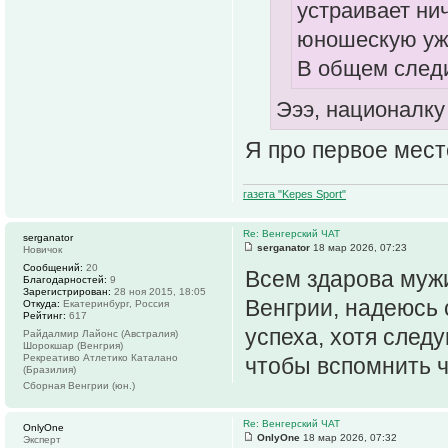
устраивает ни
юношескую уже
В общем следи
Эээ, националку
Я про первое мест
газета "Kepes Sport"
Re: Венгерский ЧАТ
serganator
serganator
18 мар 2026, 07:23
Новичок
Сообщений:
20
Всем здарова мужи
Благодарностей:
9
Зарегистрирован:
28 ноя 2015, 18:05
Венгрии, надеюсь 
Откуда:
Екатеринбург, Россия
Рейтинг:
617
успеха, хотя след
Райдалмир Лайонс (Австралия)
Шорокшар (Венгрия)
Рекреативо Атлетико Каталано
чтобы вспомнить ч
(Бразилия)
Сборная Венгрии (юн.)
Re: Венгерский ЧАТ
OnlyOne
OnlyOne
18 мар 2026, 07:32
Эксперт