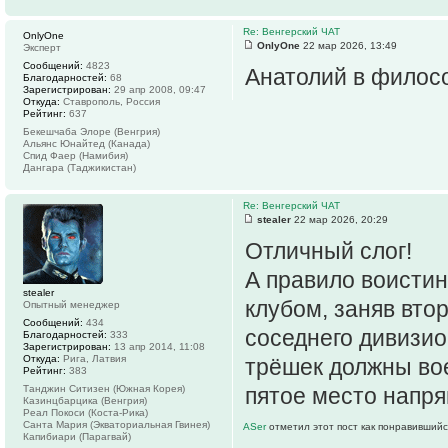
Re: Венгерский ЧАТ
OnlyOne
OnlyOne
22 мар 2026, 13:49
Эксперт
Сообщений:
4823
Анатолий в филос
Благодарностей:
68
Зарегистрирован:
29 апр 2008, 09:47
Откуда:
Ставрополь, Россия
Рейтинг:
637
Бекешчаба Элоре (Венгрия)
Альянс Юнайтед (Канада)
Спид Фаер (Намибия)
Дангара (Таджикистан)
Re: Венгерский ЧАТ
stealer
22 мар 2026, 20:29
Отличный слог!
А правило воистин
stealer
клубом, заняв вто
Опытный менеджер
Сообщений:
434
соседнего дивизио
Благодарностей:
333
Зарегистрирован:
13 апр 2014, 11:08
Откуда:
Рига, Латвия
трёшек должны вое
Рейтинг:
383
Танджин Ситизен (Южная Корея)
пятое место напр
Казинцбарцика (Венгрия)
Реал Покоси (Коста-Рика)
Санта Мария (Экваториальная Гвинея)
ASer
отметил этот пост как понравившийс
Капибиари (Парагвай)