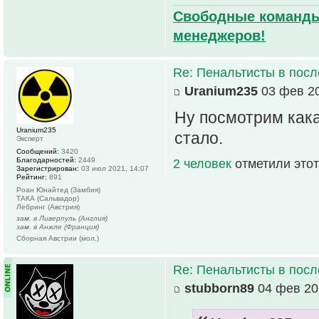
Свободные команды 
менеджеров!
Re: Пенальтисты в посл
Uranium235
03 фев 20
Ну посмотрим кака
Uranium235
стало.
Эксперт
Сообщений:
3420
Благодарностей:
2449
2 человек
отметили этот
Зарегистрирован:
03 июл 2021, 14:07
Рейтинг:
891
Роан Юнайтед (Замбия)
ТАКА (Сальвадор)
Лебринг (Австрия)
зам. в Ливерпуль (Англия)
зам. в Анжле (Франция)
Сборная Австрии (мол.)
Re: Пенальтисты в посл
stubborn89
04 фев 20