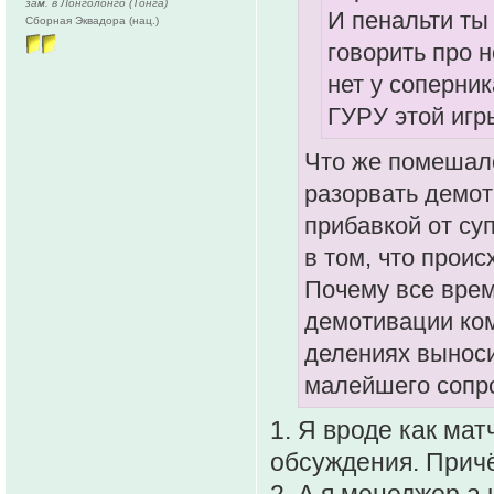
зам. в Лонголонго (Тонга)
И пенальти ты
Сборная Эквадора (нац.)
говорить про н
нет у соперник
ГУРУ этой игр
Что же помешал
разорвать демот
прибавкой от су
в том, что проис
Почему все время
демотивации ком
делениях выноси
малейшего сопр
1. Я вроде как ма
обсуждения. Прич