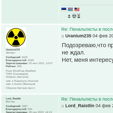
__
🌷💀⏳
__
Re: Пенальтисты в посл
Uranium235
04 фев 20
Подозреваю,что пр
Uranium235
не ждал.
Эксперт
Сообщений:
3420
Нет, меня интерес
Благодарностей:
2449
Зарегистрирован:
03 июл 2021, 14:07
Рейтинг:
891
Роан Юнайтед (Замбия)
ТАКА (Сальвадор)
Лебринг (Австрия)
зам. в Ливерпуль (Англия)
зам. в Анжле (Франция)
Сборная Австрии (мол.)
Re: Пенальтисты в посл
Lord_Raistlin
Мастер
Lord_Raistlin
04 фев 2
Сообщений:
1867
Благодарностей:
554
Зарегистрирован:
28 сен 2023, 14:13