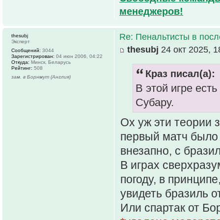
менеджеров!
Re: Пенальтисты в посл
thesubj
Эксперт
thesubj
24 окт 2025, 1
Сообщений:
3044
Зарегистрирован:
04 июн 2006, 04:22
Откуда:
Минск, Беларусь
Рейтинг:
508
Краз писал(а):
зам. в Борнмут (Англия)
В этой игре ест
Субару.
Ох уж эти теории 
первый матч было 3
внезапно, с брази
В играх сверхраз
погоду, в принципе
увидеть бразиль о
Или спартак от Бор