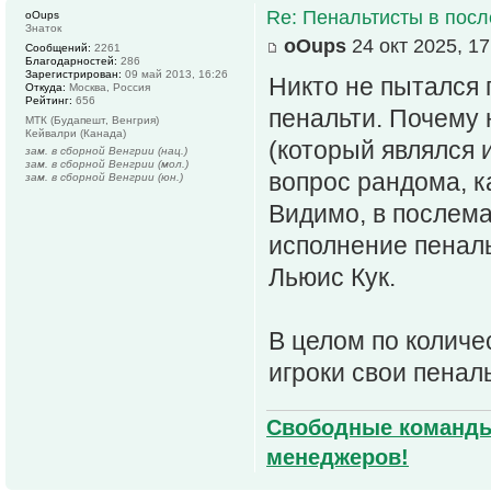
Re: Пенальтисты в посл
oOups
Знаток
oOups
24 окт 2025, 17
Сообщений:
2261
Благодарностей:
286
Зарегистрирован:
09 май 2013, 16:26
Никто не пытался 
Откуда:
Москва, Россия
Рейтинг:
656
пенальти. Почему 
МТК (Будапешт, Венгрия)
Кейвалри (Канада)
(который являлся 
зам. в сборной Венгрии (нац.)
зам. в сборной Венгрии (мол.)
вопрос рандома, к
зам. в сборной Венгрии (юн.)
Видимо, в послема
исполнение пеналь
Льюис Кук.
В целом по количе
игроки свои пенал
Свободные команды 
менеджеров!