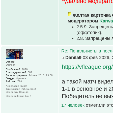
*удалено модерат
Желтая карточка 
модератором
Karwa
2.5.9. Запрещен
(оффтопик).
2.8. Запрещены 
Re: Пенальтисты в посл
Danila9
03 фев 2026, 
Danila9
Эксперт
https://vfleague.o
Сообщений:
4670
Благодарностей:
681
Зарегистрирован:
24 июн 2010, 23:08
Откуда:
Украина
а такой матч виде
Рейтинг:
728
Анортосис (Кипр)
1-1 в основное и 2
Тим Эспорт (Узбекистан)
Синерджи (Уганда)
Победитель не вы
Сборная Кипра (юн.)
17 человек
отметили эт