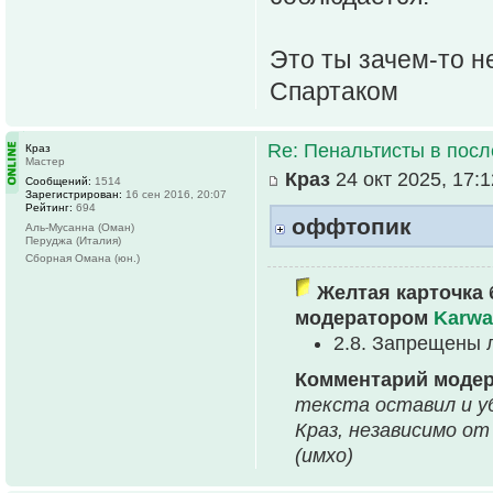
Это ты зачем-то н
Спартаком
Re: Пенальтисты в посл
Краз
Мастер
Краз
24 окт 2025, 17:1
Сообщений:
1514
Зарегистрирован:
16 сен 2016, 20:07
Рейтинг:
694
оффтопик
Аль-Мусанна (Оман)
Перуджа (Италия)
Сборная Омана (юн.)
Желтая карточка 
модератором
Karwa
2.8. Запрещены 
Комментарий моде
текста оставил и уб
Краз, независимо от
(имхо)