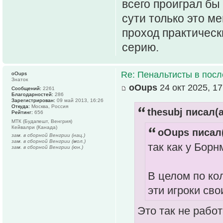
всего проиграл бы
сути только это ме
проход практическ
серию.
Re: Пенальтисты в посл
oOups
Знаток
oOups
24 окт 2025, 17
Сообщений:
2261
Благодарностей:
286
Зарегистрирован:
09 май 2013, 16:26
Откуда:
Москва, Россия
thesubj писал(а
Рейтинг:
656
МТК (Будапешт, Венгрия)
Кейвалри (Канада)
oOups писал(
зам. в сборной Венгрии (нац.)
зам. в сборной Венгрии (мол.)
так как у Борн
зам. в сборной Венгрии (юн.)
В целом по ко
эти игроки св
Это так не рабо