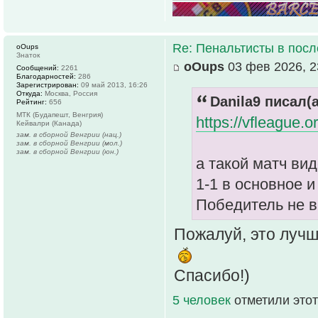
Re: Пенальтисты в посл
oOups
Знаток
oOups
03 фев 2026, 2
Сообщений:
2261
Благодарностей:
286
Зарегистрирован:
09 май 2013, 16:26
Откуда:
Москва, Россия
Danila9 писал(а
Рейтинг:
656
МТК (Будапешт, Венгрия)
https://vfleague.
Кейвалри (Канада)
зам. в сборной Венгрии (нац.)
зам. в сборной Венгрии (мол.)
зам. в сборной Венгрии (юн.)
а такой матч ви
1-1 в основное и
Победитель не 
Пожалуй, это лучш
Спасибо!)
5 человек
отметили этот