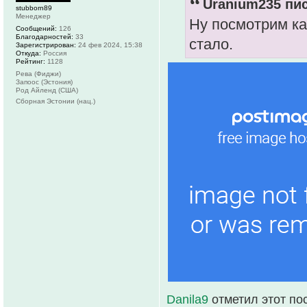
Uranium235 пис
stubborn89
Менеджер
Ну посмотрим ка
Сообщений:
126
Благодарностей:
33
стало.
Зарегистрирован:
24 фев 2024, 15:38
Откуда:
Россия
Рейтинг:
1128
Рева (Фиджи)
Запоос (Эстония)
Род Айленд (США)
Сборная Эстонии (нац.)
Danila9
отметил этот по