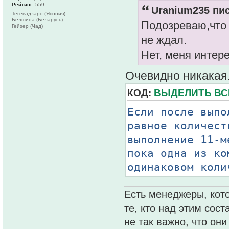
Рейтинг:
559
Uranium235 пис
Тегевадзаро (Япония)
Белшина (Беларусь)
Подозреваю,что 
Гейзер (Чад)
не ждал.
Нет, меня интер
Очевидно никакая. 
КОД:
ВЫДЕЛИТЬ ВС
Если после выпо
равное количест
выполнение 11-м
пока одна из ко
одинаковом коли
Есть менеджеры, кото
те, кто над этим сос
не так важно, что он