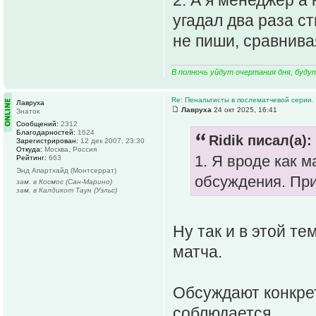
2. А я менеджер а 
угадал два раза с
не пиши, сравнива
В полночь уйдут очертания дня, буду
Re: Пенальтисты в послематчевой серии.
Лавруха
Лавруха
24 окт 2025, 16:41
Знаток
Сообщений:
2312
Благодарностей:
1624
Ridik писал(а):
Зарегистрирован:
12 дек 2007, 23:30
Откуда:
Москва, Россия
1. Я вроде как 
Рейтинг:
663
Энд Апартхайд (Монтсеррат)
обсуждения. При
зам. в Космос (Сан-Марино)
зам. в Калдикот Таун (Уэльс)
Ну так и в этой т
матча.
Обсуждают конкрет
соблюдается.