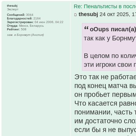
Re: Пенальтисты в посл
thesubj
Эксперт
thesubj
24 окт 2025, 1
Сообщений:
3044
Благодарностей:
2164
Зарегистрирован:
04 июн 2006, 04:22
Откуда:
Минск, Беларусь
oOups писал(а)
Рейтинг:
508
зам. в Борнмут (Англия)
так как у Борнму
В целом по коли
эти игроки свои
Это так не работа
под конец матча в
он пробьет первым
Что касается равн
понимании, часть т
им достаточно сло
если бы я не выпу