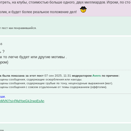
отреть, на клубы, стоимостью больше одного, двух миллиардов. Игроки, по сто
олик, и будет более реальное положение дел!
т пост как понравившийся.
46
ь ?
к то легче будет или другие мотивы .
ором)
а была показана за этот пост
07 сен 2025, 11:31
модератором
Avers
по причине:
рещены сообщения, содержащие оскоpбления или наезды.
рещены сообщения, содержащие гpубые по тону, нецензурные выpажения (мат).
рещены сообщения с совсем отдаленным от темы содержанием (оффтопик).
уши.
BqemMVKI?si=PAdYoeGk2rwoEsAn
:58