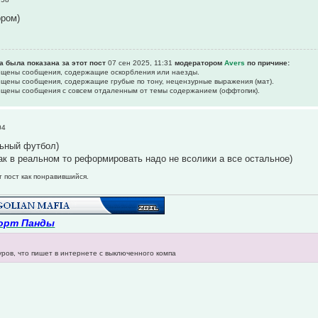
ором)
а была показана за этот пост
07 сен 2025, 11:31
модератором
Avers
по причине:
рещены сообщения, содержащие оскоpбления или наезды.
рещены сообщения, содержащие гpубые по тону, нецензурные выpажения (мат).
рещены сообщения с совсем отдаленным от темы содержанием (оффтопик).
04
льный футбол)
как в реальном то реформировать надо не всолики а все остальное)
т пост как понравившийся.
орт Панды
уров, что пишет в интернете с выключенного компа