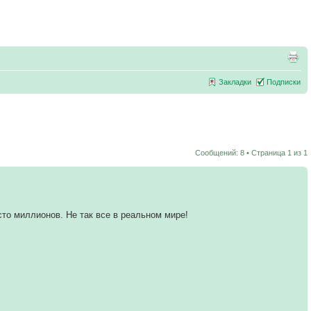
Закладки
Подписки
Сообщений: 8 • Страница
1
из
1
сто миллионов. Не так все в реальном мире!