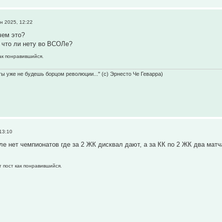
н 2025, 12:22
чем это?
 что ли нету во ВСОЛе?
как понравившийся.
 ты уже не будешь борцом революции..." (с) Эрнесто Че Геварра)
13:10
е нет чемпионатов где за 2 ЖК дисквал дают, а за КК по 2 ЖК два мат
т пост как понравившийся.