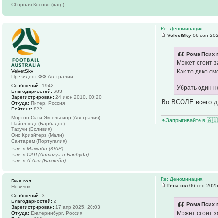
Сборная Косово (нац.)
Re: Деноминация.
VelvetSky
06 сен 202
Рома Псих 
Может стоит з
VelvetSky
Как то дико см
Президент ФФ Австралии
Сообщений:
1942
Убрать один н
Благодарностей:
683
Зарегистрирован:
24 июн 2010, 00:20
Во ВСОЛЕ всего д
Откуда:
Питер, Россия
Рейтинг:
822
Мортон Сити Эксельсиор (Австралия)
🦘Запрыгивайте в 🇦
Пайнлэндс (Барбадос)
Тахучи (Боливия)
Онс Криэйтерз (Мали)
Сантарем (Португалия)
зам. в Маккаби (ЮАР)
зам. в САП (Антигуа и Барбуда)
зам. в А`Али (Бахрейн)
Re: Деноминация.
Гена гол
Гена гол
06 сен 2025
Новичок
Сообщений:
3
Благодарностей:
2
Рома Псих 
Зарегистрирован:
17 апр 2025, 20:03
Может стоит з
Откуда:
Екатеринбург, Россия