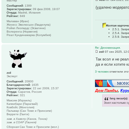
Мастер
Сообщений:
1389
(удалено модерат
Зарегистрирован:
09 фев 2008, 19:07
Откуда:
Madrid, Испания
Рейтинг:
849
Малаван (Иран)
Женесс Эволюсьон (Гваделупа)
Желтая карточк
Ройял Леопардс (Эсватини)
2.5.1. Зап
Волеренга (Норвегия)
2.5.4. Зап
Реал Кундинамарка (Колумбия)
2.5.9. Зап
Re: Деноминация.
zoil
07 сен 2025, 12:
Так всол и не реа
да и если хотите 
3 человек
отметили это
zoil
Эксперт
Сообщений:
20800
Благодарностей:
1635
Зарегистрирован:
22 окт 2009, 15:37
Дом Панды
,
Кур
Откуда:
Саратов, Россия
Рейтинг:
321
fang писал(а):
Максим (Израиль)
Зоил настолько с
Капиибари (Парагвай)
Ковбойс (Монголия)
Пальмар (Сан Томе и Принсипи)
Веррете (Гаити)
зам. в Хавелу (Ханга, Тонга)
зам. в СОАР (Гвинея)
Сборная Сан Томе и Принсипи (мол.)