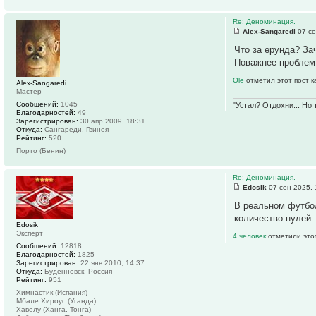
Re: Деноминация.
Alex-Sangaredi
07 се
Что за ерунда? За
Поважнее проблем
Ole
отметил этот пост 
Alex-Sangaredi
Мастер
Сообщений:
1045
"Устал? Отдохни... Но
Благодарностей:
49
Зарегистрирован:
30 апр 2009, 18:31
Откуда:
Сангареди, Гвинея
Рейтинг:
520
Порто (Бенин)
Re: Деноминация.
Edosik
07 сен 2025, 
В реальном футбол
количество нулей
Edosik
Эксперт
4 человек
отметили это
Сообщений:
12818
Благодарностей:
1825
Зарегистрирован:
22 янв 2010, 14:37
Откуда:
Буденновск, Россия
Рейтинг:
951
Химнастик (Испания)
Мбале Хироус (Уганда)
Хавелу (Ханга, Тонга)