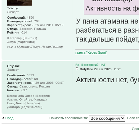
Активность на фо
Talianyc
Эксперт
Сообщений:
4850
У пана атамана не
Благодарностей:
704
Зарегистрирован:
25 ноя 2011, 05:19
разбегаться в раз
Откуда:
Szczecin, Польша
Рейтинг:
614
так дальше пойдет,
Фегервар (Венгрия)
Эспуа (Мартиника)
зам. в Мунгкас (Папуа Новая Гвинея)
газета "Kepes Sport"
Re: Венгерский ЧАТ
OnlyOne
OnlyOne
29 авг 2025, 11:25
Эксперт
Сообщений:
4823
Активности нет, б
Благодарностей:
68
Зарегистрирован:
29 апр 2008, 09:47
Откуда:
Ставрополь, Россия
Рейтинг:
637
Бекешчаба Элоре (Венгрия)
Альянс Юнайтед (Канада)
Спид Фаер (Намибия)
Дангара (Таджикистан)
Пред.
Показать сообщения за:
Поле с
Соо