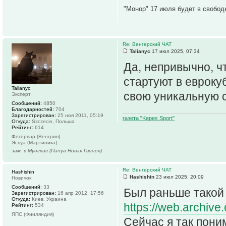
"Монор" 17 июля будет в свобод
Re: Венгерский ЧАТ
Talianyc
17 июл 2025, 07:34
Да, непривычно, чт
стартуют в евроку
Talianyc
свою уникальную с
Эксперт
Сообщений:
4850
Благодарностей:
704
Зарегистрирован:
25 ноя 2011, 05:19
газета "Kepes Sport"
Откуда:
Szczecin, Польша
Рейтинг:
614
Фегервар (Венгрия)
Эспуа (Мартиника)
зам. в Мунгкас (Папуа Новая Гвинея)
Re: Венгерский ЧАТ
Hashishin
Hashishin
23 июл 2025, 20:09
Новичок
Сообщений:
33
Был раньше такой
Зарегистрирован:
16 апр 2012, 17:56
Откуда:
Киев, Украина
https://web.archive
Рейтинг:
534
ЯПС (Финляндия)
Сейчас я так пони