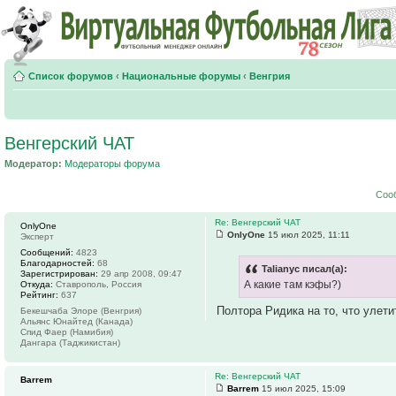
Список форумов
‹
Национальные форумы
‹
Венгрия
Венгерский ЧАТ
Модератор:
Модераторы форума
Соо
Re: Венгерский ЧАТ
OnlyOne
OnlyOne
15 июл 2025, 11:11
Эксперт
Сообщений:
4823
Благодарностей:
68
Talianyc писал(а):
Зарегистрирован:
29 апр 2008, 09:47
А какие там кэфы?)
Откуда:
Ставрополь, Россия
Рейтинг:
637
Полтора Ридика на то, что улети
Бекешчаба Элоре (Венгрия)
Альянс Юнайтед (Канада)
Спид Фаер (Намибия)
Дангара (Таджикистан)
Re: Венгерский ЧАТ
Barrem
Barrem
15 июл 2025, 15:09