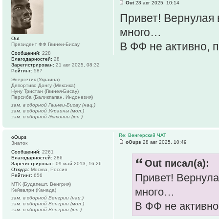
Out
28 авг 2025, 10:14
Привет! Вернулая 
много…
Out
В ФФ не активно, п
Президент ФФ Гвинеи-Бисау
Сообщений:
228
Благодарностей:
28
Зарегистрирован:
21 авг 2025, 08:32
Рейтинг:
587
Энергетик (Украина)
Депортиво Донгу (Мексика)
Нуну Тристан (Гвинея-Бисау)
Персиба (Баликпапан, Индонезия)
зам. в сборной Гвинеи-Бисау (нац.)
зам. в сборной Украины (мол.)
зам. в сборной Эстонии (юн.)
Re: Венгерский ЧАТ
oOups
oOups
28 авг 2025, 10:49
Знаток
Сообщений:
2261
Благодарностей:
286
Out писал(а):
Зарегистрирован:
09 май 2013, 16:26
Откуда:
Москва, Россия
Привет! Вернула
Рейтинг:
656
МТК (Будапешт, Венгрия)
много…
Кейвалри (Канада)
зам. в сборной Венгрии (нац.)
В ФФ не активно
зам. в сборной Венгрии (мол.)
зам. в сборной Венгрии (юн.)