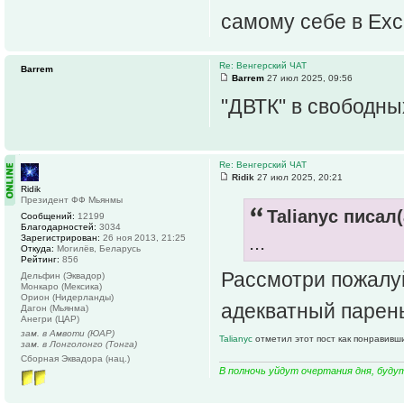
самому себе в Exc
Re: Венгерский ЧАТ
Barrem
Barrem
27 июл 2025, 09:56
"ДВТК" в свободны
Re: Венгерский ЧАТ
Ridik
27 июл 2025, 20:21
Ridik
Президент ФФ Мьянмы
Talianyc писал(
Сообщений:
12199
Благодарностей:
3034
...
Зарегистрирован:
26 ноя 2013, 21:25
Откуда:
Могилёв, Беларусь
Рейтинг:
856
Рассмотри пожалу
Дельфин (Эквадор)
Монкаро (Мексика)
Орион (Нидерланды)
адекватный парень
Дагон (Мьянма)
Анегри (ЦАР)
зам. в Амвоти (ЮАР)
Talianyc
отметил этот пост как понравивш
зам. в Лонголонго (Тонга)
Сборная Эквадора (нац.)
В полночь уйдут очертания дня, буду