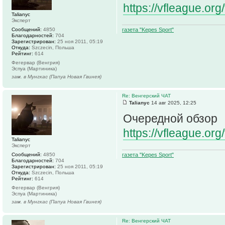
https://vfleague.or
Talianyc
Эксперт
Сообщений:
4850
газета "Kepes Sport"
Благодарностей:
704
Зарегистрирован:
25 ноя 2011, 05:19
Откуда:
Szczecin, Польша
Рейтинг:
614
Фегервар (Венгрия)
Эспуа (Мартиника)
зам. в Мунгкас (Папуа Новая Гвинея)
Re: Венгерский ЧАТ
Talianyc
14 авг 2025, 12:25
Очередной обзор
https://vfleague.or
Talianyc
Эксперт
Сообщений:
4850
газета "Kepes Sport"
Благодарностей:
704
Зарегистрирован:
25 ноя 2011, 05:19
Откуда:
Szczecin, Польша
Рейтинг:
614
Фегервар (Венгрия)
Эспуа (Мартиника)
зам. в Мунгкас (Папуа Новая Гвинея)
Re: Венгерский ЧАТ