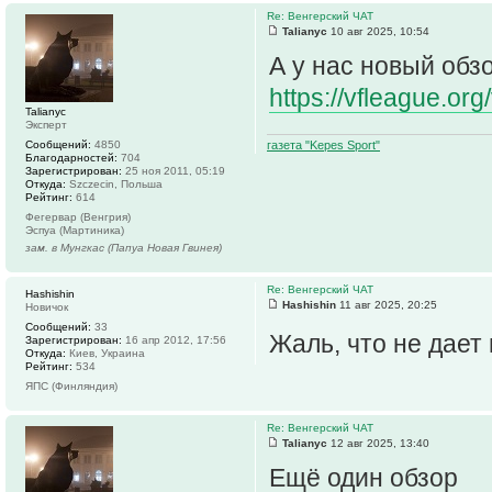
Re: Венгерский ЧАТ
Talianyc
10 авг 2025, 10:54
А у нас новый обз
https://vfleague.or
Talianyc
Эксперт
Сообщений:
4850
газета "Kepes Sport"
Благодарностей:
704
Зарегистрирован:
25 ноя 2011, 05:19
Откуда:
Szczecin, Польша
Рейтинг:
614
Фегервар (Венгрия)
Эспуа (Мартиника)
зам. в Мунгкас (Папуа Новая Гвинея)
Re: Венгерский ЧАТ
Hashishin
Hashishin
11 авг 2025, 20:25
Новичок
Сообщений:
33
Жаль, что не дает
Зарегистрирован:
16 апр 2012, 17:56
Откуда:
Киев, Украина
Рейтинг:
534
ЯПС (Финляндия)
Re: Венгерский ЧАТ
Talianyc
12 авг 2025, 13:40
Ещё один обзор