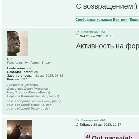
С возвращением!)
Свободные команды Венгрии (Европ
Re: Венгерский ЧАТ
Out
28 авг 2025, 11:48
Активность на фору
Out
Президент ФФ Гвинеи-Бисау
Сообщений:
228
Благодарностей:
28
Зарегистрирован:
21 авг 2025, 08:32
Рейтинг:
587
Энергетик (Украина)
Депортиво Донгу (Мексика)
Нуну Тристан (Гвинея-Бисау)
Персиба (Баликпапан, Индонезия)
зам. в сборной Гвинеи-Бисау (нац.)
зам. в сборной Украины (мол.)
зам. в сборной Эстонии (юн.)
Re: Венгерский ЧАТ
Talianyc
28 авг 2025, 12:37
Out писал(а):