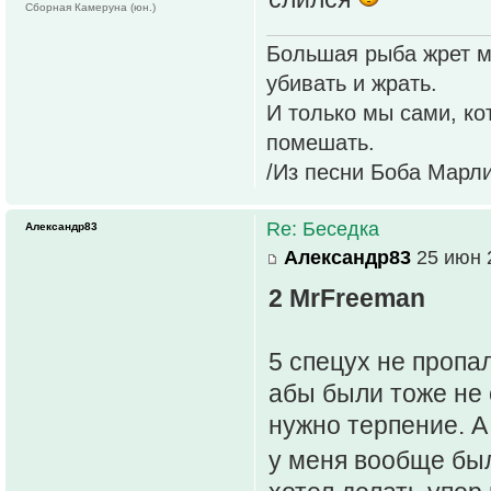
Сборная Камеруна (юн.)
Большая рыба жрет ме
убивать и жрать.
И только мы сами, к
помешать.
/Из песни Боба Марли
Re: Беседка
Александр83
Александр83
25 июн 2
2 MrFreeman
5 cпецух не пропа
абы были тоже не 
нужно терпение. А
у меня вообще бы