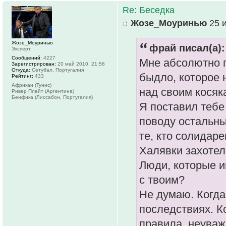
Re: Беседка
Жозе_Моуринью
25 и
Жозе_Моуринью
фрай писал(а):
Эксперт
Сообщений:
4227
Мне абсолютно п
Зарегистрирован:
20 май 2010, 21:56
Откуда:
Сетубал, Португалия
быдло, которое 
Рейтинг:
433
Африкан (Тунис)
над своим косяк
Ривер Плейт (Аргентина)
Бенфика (Лиссабон, Португалия)
Я поставил тебе
поводу остальных
те, кто солидаре
Халявки захотел
Люди, которые 
с твоим?
Не думаю. Когда
последствиях. К
правила, неува