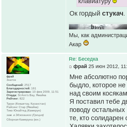
клавиатуру
Ок гордый
стукач
.
Мы, как администраци
Акар
Re: Беседка
фрай
25 июн 2012, 11
Мне абсолютно пор
фрай
Знаток
быдло, которое не
Сообщений:
2517
Благодарностей:
161
над своим косякам
Зарегистрирован:
10 фев 2009, 11:51
Откуда:
St Ann's Bay, Ямайка
Рейтинг:
822
Я поставил тебе д
Туран (Кокшетау, Казахстан)
Райсинг Стар (Ямайка)
поводу остальных 
Тико Юнайтед (Камерун)
зам. в Эдэссаикос (Греция)
те, кто солидарен
Сборная Камеруна (юн.)
Халявки захотелос