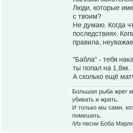
Люди, которые им
с твоим?
Не думаю. Когда ч
последствиях. Коп
правила, неуваж
"Бабла" - тебя нак
ты попал на 1,8кк.
А сколько ещё мат
Большая рыба жрет ме
убивать и жрать.
И только мы сами, к
помешать.
/Из песни Боба Марли