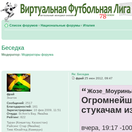
Список форумов
‹
Национальные форумы
‹
Италия
Беседка
Модератор:
Модераторы форума
Re: Беседка
фрай
25 июн 2012, 09:47
Жозе_Моуринью
фрай
Огромнейш
Знаток
Сообщений:
2517
Благодарностей:
161
стукачам и
Зарегистрирован:
10 фев 2009, 11:51
Откуда:
St Ann's Bay, Ямайка
Рейтинг:
822
Туран (Кокшетау, Казахстан)
вчера, 19:17 -10
Райсинг Стар (Ямайка)
Тико Юнайтед (Камерун)