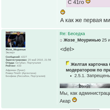
С 41го
А как же первая м
Re: Беседка
Жозе_Моуринью
25 и
<del>
Жозе_Моуринью
Эксперт
Сообщений:
4227
Зарегистрирован:
20 май 2010, 21:56
Откуда:
Сетубал, Португалия
Желтая карточка 
Рейтинг:
433
модератором по пр
Африкан (Тунис)
Ривер Плейт (Аргентина)
2.5.1. Запрещен
Бенфика (Лиссабон, Португалия)
Мы, как администраци
Акар