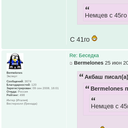
Немцев с 45го
С 41го
Re: Беседка
Bermelones
25 июн 20
Bermelones
Акбаш писал(а)
Эксперт
Сообщений:
3674
Благодарностей:
120
Bermelones п
Зарегистрирован:
09 сен 2008, 16:01
Откуда:
Россия
Рейтинг:
498
Интер (Италия)
Вестерхолл (Гренада)
Немцев с 45