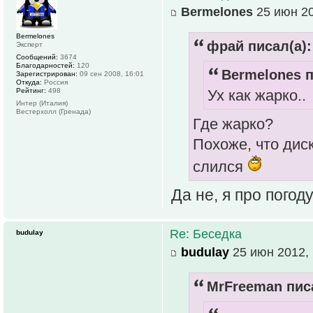
Bermelones
25 июн 20
Bermelones
фрай писал(а):
Эксперт
Сообщений:
3674
Благодарностей:
120
Bermelones п
Зарегистрирован:
09 сен 2008, 16:01
Откуда:
Россия
Рейтинг:
498
Ух как жарко..
Интер (Италия)
Вестерхолл (Гренада)
Где жарко?
Похоже, что дис
слился
Да не, я про погоду
Re: Беседка
budulay
budulay
25 июн 2012, 
MrFreeman писа