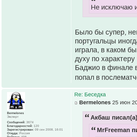
Не исключаю 
Было бы супер, не
португальцы иногд
играла, в каком б
духу по характеру 
Баджио в финале в
попал в послемат
Re: Беседка
Bermelones
25 июн 20
Bermelones
Акбаш писал(а)
Эксперт
Сообщений:
3674
Благодарностей:
120
MrFreeman пи
Зарегистрирован:
09 сен 2008, 16:01
Откуда:
Россия
Рейтинг:
498