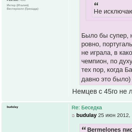
Интер (Италия)
Вестерхолл (Гренада)
Не исключаю
Было бы супер, 
ровно, португал
не играла, в как
чемпион, по дух
тех пор, когда 
давно это было)
Немцев с 45го не
Re: Беседка
budulay
budulay
25 июн 2012, 
Bermelones пис