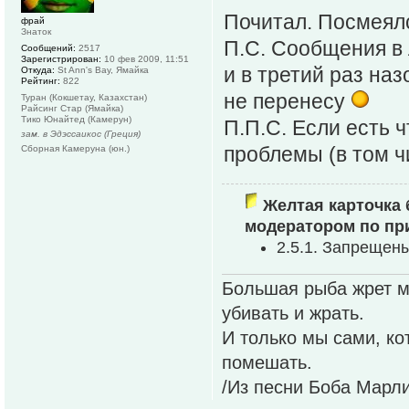
Почитал. Посмеялс
фрай
Знаток
П.С. Сообщения в 
Сообщений:
2517
Зарегистрирован:
10 фев 2009, 11:51
и в третий раз на
Откуда:
St Ann's Bay, Ямайка
Рейтинг:
822
не перенесу
Туран (Кокшетау, Казахстан)
Райсинг Стар (Ямайка)
Тико Юнайтед (Камерун)
П.П.С. Если есть 
зам. в Эдэссаикос (Греция)
проблемы (в том ч
Сборная Камеруна (юн.)
Желтая карточка 
модератором по пр
2.5.1. Запрещен
Большая рыба жрет ме
убивать и жрать.
И только мы сами, к
помешать.
/Из песни Боба Марли