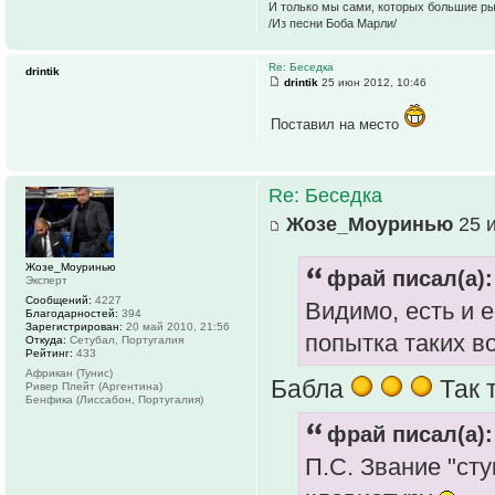
И только мы сами, которых большие р
/Из песни Боба Марли/
Re: Беседка
drintik
drintik
25 июн 2012, 10:46
Поставил на место
Re: Беседка
Жозе_Моуринью
25 и
Жозе_Моуринью
фрай писал(а):
Эксперт
Сообщений:
4227
Видимо, есть и 
Благодарностей:
394
Зарегистрирован:
20 май 2010, 21:56
попытка таких в
Откуда:
Сетубал, Португалия
Рейтинг:
433
Африкан (Тунис)
Бабла
Так 
Ривер Плейт (Аргентина)
Бенфика (Лиссабон, Португалия)
фрай писал(а):
П.С. Звание "ст