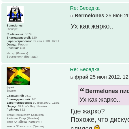
Re: Беседка
Bermelones
25 июн 20
Ух как жарко..
Bermelones
Эксперт
Сообщений:
3674
Благодарностей:
120
Зарегистрирован:
09 сен 2008, 16:01
Откуда:
Россия
Рейтинг:
498
Интер (Италия)
Вестерхолл (Гренада)
Re: Беседка
фрай
25 июн 2012, 12
фрай
Bermelones пис
Знаток
Сообщений:
2517
Ух как жарко..
Благодарностей:
161
Зарегистрирован:
10 фев 2009, 11:51
Откуда:
St Ann's Bay, Ямайка
Где жарко?
Рейтинг:
822
Туран (Кокшетау, Казахстан)
Похоже, что диску
Райсинг Стар (Ямайка)
Тико Юнайтед (Камерун)
зам. в Эдэссаикос (Греция)
слился