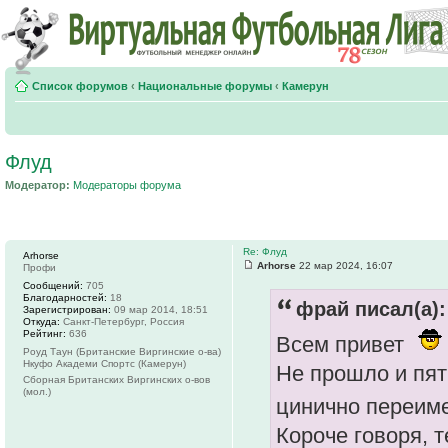
Список форумов
‹
Национальные форумы
‹
Камерун
Флуд
Модератор:
Модераторы форума
Re: Флуд
Arhorse
Arhorse
22 мар 2024, 16:07
Профи
Сообщений:
705
Благодарностей:
18
фрай писал(а):
Зарегистрирован:
09 мар 2014, 18:51
Откуда:
Санкт-Петербург, Россия
Рейтинг:
636
Всем привет
Роуд Таун (Британские Виргинские о-ва)
Нкуфо Академи Спортс (Камерун)
Не прошло и пят
Сборная Британских Виргинских о-вов
(мол.)
цинично переим
Короче говоря, т