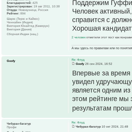
Поддержим Гуффи 
Благодарностей:
425
Зарегистрирован:
19 авг 2011, 10:38
Человек активный,
Откуда:
Новокузнецк, Россия
Рейтинг:
894
справится с должн
Шаркс (Теркс и Кайкос)
Ченнайин (Индия)
Виктория Юнайтед (Камерун)
Хорошая кандидат
Виктория (Дания)
Сборная Индии (нац.)
2 человек
отметили этот пост как понрав
А мы здесь по правилам или по поняти
Re: Флуд
Goofy
Goofy
26 сен 2024, 16:52
Впервые за время 
увидел удручающую
является одним из
этом рейтинге мы 
результатам прошл
Re: Флуд
Чебурах-багатур
Чебурах-багатур
10 окт 2024, 21:48
Профи