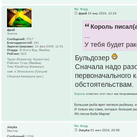
Re: Флуд
фрай
24 мар 2024, 12:24
Король писал(а
фрай
Знаток
...
Сообщений:
2517
У тебя будет ра
Благодарностей:
161
Зарегистрирован:
10 фев 2009, 11:51
Откуда:
St Ann's Bay, Ямайка
Рейтинг:
822
Бульдозер
Туран (Кокшетау, Казахстан)
Райсинг Стар (Ямайка)
Сначала надо разо
Тико Юнайтед (Камерун)
зам. в Эдэссаикос (Греция)
первоначального к
Сборная Камеруна (юн.)
обстоятельствам.
Король
отметил этот пост как понравивши
Большая рыба жрет мелкую рыбешку, и о
И только мы сами, которых большие р
/Из песни Боба Марли/
Re: Флуд
Jneyka
Jneyka
01 июл 2024, 20:58
Мастер
Сообщений:
1334