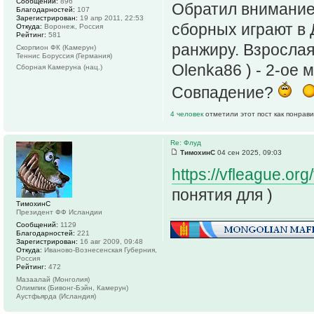
Сообщений:
896
Обратил внимание
Благодарностей:
107
Зарегистрирован:
19 апр 2011, 22:53
сборных играют в 
Откуда:
Воронеж, Россия
Рейтинг:
581
ранжиру. Взрослая 
Скорпион ФК (Камерун)
Теннис Боруссия (Германия)
Olenka86 ) - 2-ое 
Сборная Камеруна (нац.)
Совпадение?
4 человек
отметили этот пост как понрав
Re: Флуд
ТимохинС
04 сен 2025, 09:03
https://vfleague.or
понятия для )
ТимохинС
Президент ФФ Исландии
Сообщений:
1129
Благодарностей:
221
Зарегистрирован:
16 авг 2009, 09:48
Откуда:
Иваново-Вознесенская Губерния,
Россия
Рейтинг:
472
Мазаалай (Монголия)
Олимпик (Бивонг-Бэйн, Камерун)
Аустфьярда (Исландия)