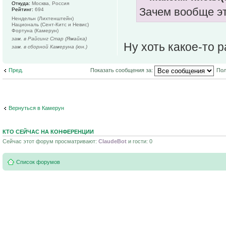
Откуда:
Москва, Россия
Зачем вообще эт
Рейтинг:
694
Нендельн (Лихтенштейн)
Националь (Сент-Китс и Невис)
Фортуна (Камерун)
зам. в Райсинг Стар (Ямайка)
Ну хоть какое-то р
зам. в сборной Камеруна (юн.)
Пред.
Показать сообщения за:
Пол
Вернуться в Камерун
КТО СЕЙЧАС НА КОНФЕРЕНЦИИ
Сейчас этот форум просматривают:
ClaudeBot
и гости: 0
Список форумов