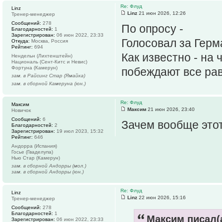
Re: Флуд
Linz
Linz
21 июн 2026, 12:26
Тренер-менеджер
Сообщений:
278
По опросу -
Благодарностей:
1
Зарегистрирован:
06 июн 2022, 23:33
Голосовал за Герм
Откуда:
Москва, Россия
Рейтинг:
694
Как известно - на
Нендельн (Лихтенштейн)
Националь (Сент-Китс и Невис)
Фортуна (Камерун)
побеждают все ра
зам. в Райсинг Стар (Ямайка)
зам. в сборной Камеруна (юн.)
Re: Флуд
Максим
Максим
21 июн 2026, 23:40
Новичок
Сообщений:
6
Зачем вообще это
Благодарностей:
2
Зарегистрирован:
19 июл 2023, 15:32
Рейтинг:
646
Андорра (Испания)
Госье (Гваделупа)
Нью Стар (Камерун)
зам. в сборной Андорры (мол.)
зам. в сборной Андорры (юн.)
Re: Флуд
Linz
Linz
22 июн 2026, 15:16
Тренер-менеджер
Сообщений:
278
Благодарностей:
1
Максим писал(а
Зарегистрирован:
06 июн 2022, 23:33