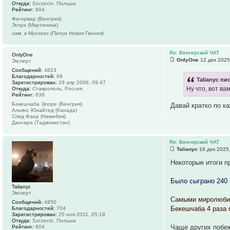
Откуда:
Szczecin, Польша
Рейтинг:
604
Фегервар (Венгрия)
Эспуа (Мартиника)
зам. в Мунгкас (Папуа Новая Гвинея)
Re: Венгерский ЧАТ
OnlyOne
OnlyOne
12 дек 2025
Эксперт
Сообщений:
4823
Благодарностей:
68
Talianyc пи
Зарегистрирован:
29 апр 2008, 09:47
Ну что, вот ва
Откуда:
Ставрополь, Россия
Рейтинг:
638
Бекешчаба Элоре (Венгрия)
Давай кратко по 
Альянс Юнайтед (Канада)
Спид Фаер (Намибия)
Дангара (Таджикистан)
Re: Венгерский ЧАТ
Talianyc
16 дек 2025
Некоторые итоги п
Было сыграно 240 
Talianyc
Эксперт
Самыми миролюбивы
Сообщений:
4850
Бекешчаба 4 раза 
Благодарностей:
704
Зарегистрирован:
25 ноя 2011, 05:19
Откуда:
Szczecin, Польша
Чаще других побеж
Рейтинг:
604