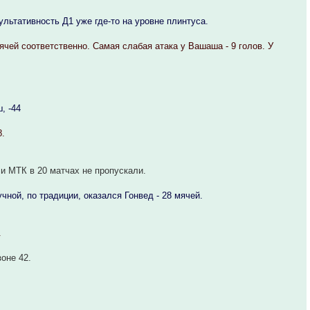
зультативность Д1 уже где-то на уровне плинтуса.
мячей соответственно. Самая слабая атака у Вашаша - 9 голов. У
, -44
8.
 и МТК в 20 матчах не пропускали.
ной, по традиции, оказался Гонвед - 28 мячей.
.
оне 42.