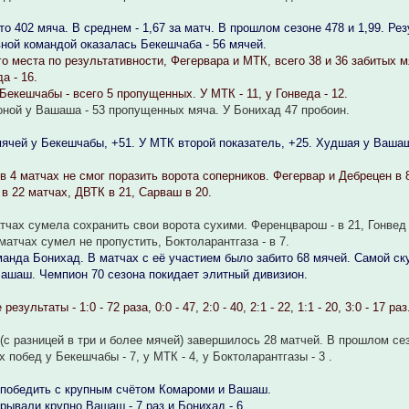
о 402 мяча. В среднем - 1,67 за матч. В прошлом сезоне 478 и 1,99. Ре
ной командой оказалась Бекешчаба - 56 мячей.
его места по результативности, Фегервара и МТК, всего 38 и 36 забитых 
а - 16.
Бекешчабы - всего 5 пропущенных. У МТК - 11, у Гонведа - 12.
оной у Вашаша - 53 пропущенных мяча. У Бонихад 47 пробоин.
ячей у Бекешчабы, +51. У МТК второй показатель, +25. Худшая у Вашаш
в 4 матчах не смог поразить ворота соперников. Фегервар и Дебрецен в 
в 22 матчах, ДВТК в 21, Сарваш в 20.
тчах сумела сохранить свои ворота сухими. Ференцварош - в 21, Гонвед
матчах сумел не пропустить, Боктоларантгаза - в 7.
анда Бонихад. В матчах с её участием было забито 68 мячей. Самой скуч
Вашаш. Чемпион 70 сезона покидает элитный дивизион.
ультаты - 1:0 - 72 раза, 0:0 - 47, 2:0 - 40, 2:1 - 22, 1:1 - 20, 3:0 - 17 раз
(с разницей в три и более мячей) завершилось 28 матчей. В прошлом сез
 побед у Бекешчабы - 7, у МТК - 4, у Боктоларантгазы - 3 .
 победить с крупным счётом Комароми и Вашаш.
рывали крупно Вашаш - 7 раз и Бонихад - 6.