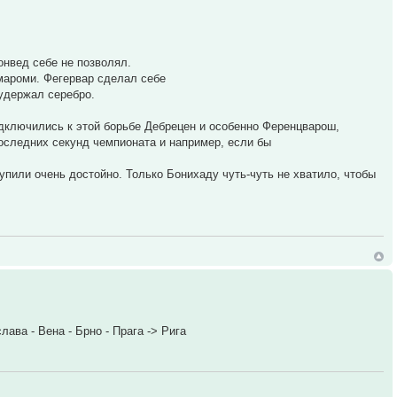
онвед себе не позволял.
мароми. Фегервар сделал себе
 удержал серебро.
одключились к этой борьбе Дебрецен и особенно Ференцварош,
последних секунд чемпионата и например, если бы
упили очень достойно. Только Бонихаду чуть-чуть не хватило, чтобы
лава - Вена - Брно - Прага -> Рига