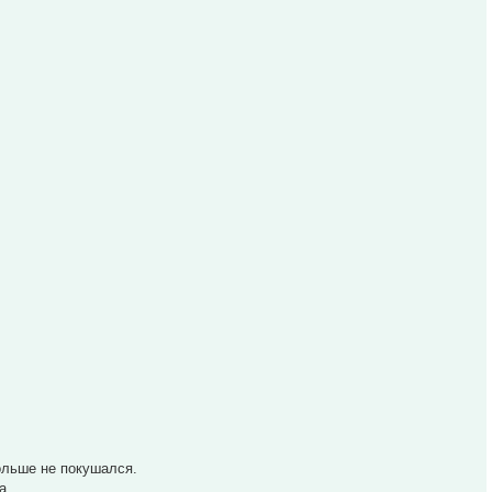
ольше не покушался.
а.