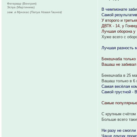
Фегервар (Венгрия)
Эспуа (Мартиника)
В чемпионате забит
зам. в Мунгкас (Папуа Новая Гвинея)
Самой результатив
У второго и треть
ДВТК - 14, у Гонвед
Лучшая оборона у 
Хуже всего с обор
Лучшая разность м
Бекешчаба только 
Вашаш не забивал 
Бекешчаба в 25 ма
Вашаш только в 6 
Самая весёлая ком
Самой грустной - 
Самые популярные рез
С крупным счётом 
Больше всего таких
Ни разу не смогли
Чаще других проиг