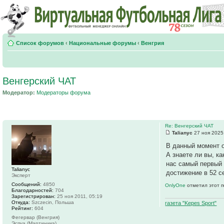
Список форумов
‹
Национальные форумы
‹
Венгрия
Венгерский ЧАТ
Модератор:
Модераторы форума
Re: Венгерский ЧАТ
Talianyc
27 ноя 2025
В данный момент о
А знаете ли вы, ка
нас самый первый 
Talianyc
достижение в 52 се
Эксперт
Сообщений:
4850
OnlyOne
отметил этот п
Благодарностей:
704
Зарегистрирован:
25 ноя 2011, 05:19
Откуда:
Szczecin, Польша
газета "Kepes Sport"
Рейтинг:
604
Фегервар (Венгрия)
Эспуа (Мартиника)