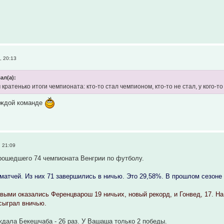
, 20:13
сал(а):
м кратенько итоги чемпионата: кто-то стал чемпионом, кто-то не стал, у кого-то
каждой команде
, 21:09
рошедшего 74 чемпионата Венгрии по футболу.
матчей. Из них 71 завершились в ничью. Это 29,58%. В прошлом сезоне 
ми оказались Ференцварош 19 ничьих, новый рекорд, и Гонвед, 17. На
сыграл вничью.
дала Бекешчаба - 26 раз. У Вашаша только 2 победы.