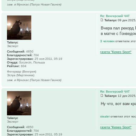
зам. в Мунгкас (Папуа Новая Гвинея)
Re: Венгерский ЧАТ
Talianyc
09 дек 2025
Вчера пал рекорд 
в матче с Гонведо
3 человек
отметили это
Talianyc
Эксперт
Сообщений:
4850
газета "Kepes Sport"
Благодарностей:
704
Зарегистрирован:
25 ноя 2011, 05:19
Откуда:
Szczecin, Польша
Рейтинг:
604
Фегервар (Венгрия)
Эспуа (Мартиника)
зам. в Мунгкас (Папуа Новая Гвинея)
Re: Венгерский ЧАТ
Talianyc
12 дек 2025
Ну что, вот вам кр
stealer
отметил этот пос
Talianyc
Эксперт
Сообщений:
4850
газета "Kepes Sport"
Благодарностей:
704
Зарегистрирован:
25 ноя 2011, 05:19