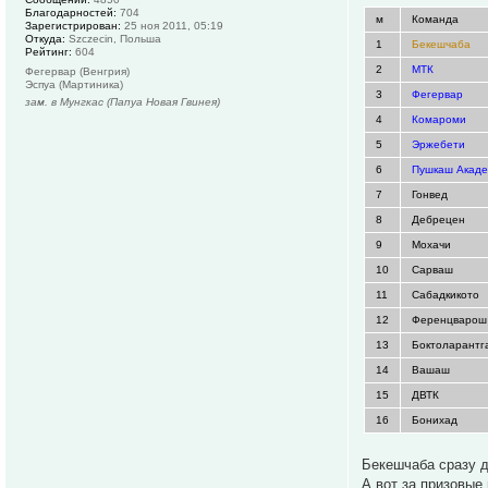
Благодарностей:
704
м
Команда
Зарегистрирован:
25 ноя 2011, 05:19
Откуда:
Szczecin, Польша
1
Бекешчаба
Рейтинг:
604
2
МТК
Фегервар (Венгрия)
Эспуа (Мартиника)
3
Фегервар
зам. в Мунгкас (Папуа Новая Гвинея)
4
Комароми
5
Эржебети
6
Пушкаш Акад
7
Гонвед
8
Дебрецен
9
Мохачи
10
Сарваш
11
Сабадкикото
12
Ференцварош
13
Боктоларантг
14
Вашаш
15
ДВТК
16
Бонихад
Бекешчаба сразу д
А вот за призовые