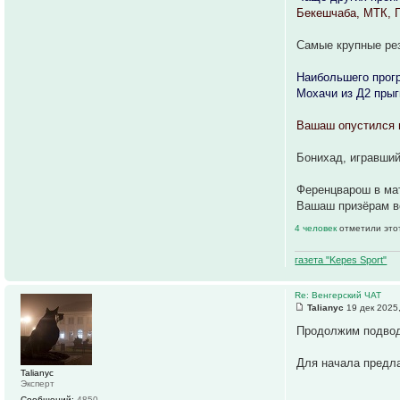
Бекешчаба, МТК, Г
Самые крупные рез
Наибольшего прог
Мохачи из Д2 прыг
Вашаш опустился 
Бонихад, игравший
Ференцварош в мат
Вашаш призёрам вс
4 человек
отметили это
газета "Kepes Sport"
Re: Венгерский ЧАТ
Talianyc
19 дек 2025
Продолжим подвод
Для начала предла
Talianyc
Эксперт
Сообщений:
4850