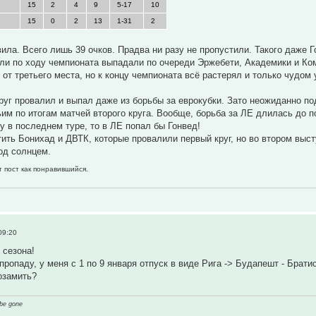
15
2
4
9
5-17
10
15
0
2
13
1-31
2
ила. Всего лишь 39 очков. Прадва ни разу не пропустили. Такого даже Г
ли по ходу чемпионата выпадали по очереди Эржебети, Академики и Ко
от третьего места, но к концу чемпионата всё растерял и только чудом
руг провалил и выпал даже из борьбы за еврокубки. Зато неожиданно п
ьим по итогам матчей второго круга. Вообще, борьба за ЛЕ длилась до 
 в последнем туре, то в ЛЕ попал бы Гонвед!
ить Бонихад и ДВТК, которые провалили первый круг, но во втором выст
од солнцем.
т пост как понравившийся.
09:20
 сезона!
ропаду, у меня с 1 по 9 января отпуск в виде Рига -> Будапешт - Братис
позамить?
 be gone