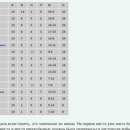
И
В
Н
П
М
О
15
14
1
0
36-5
43
15
8
5
2
19-6
29
15
8
5
2
19-10
29
15
8
4
3
17-15
28
15
7
5
3
14-8
26
емия
15
6
4
5
13-11
22
15
3
10
2
9-6
19
15
5
4
6
14-14
19
15
5
3
7
14-18
18
15
5
3
7
13-20
18
15
5
2
8
7-14
17
15
1
12
2
7-8
15
аза
15
2
6
7
13-21
12
15
2
4
9
8-22
10
15
1
5
9
5-14
8
15
1
5
9
7-23
8
ала всем понять, это чемпионат их имени. На первое место уже никто б
 места и места еврокубковые должна была развернуться настоящая войн