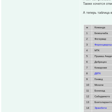
Также хочется отм
А теперь таблица в
м
Команда
1
Бекешчаба
2
Фегервар
3
Ференцварош
4
МТК
5
Пушкаш Акад
6
Дебрецен
7
Комароми
8
ДВТК
9
Гонвед
10
Мохачи
11
Бонихад
12
Сабадкикото
13
Боктоларантг
14
Эржебети