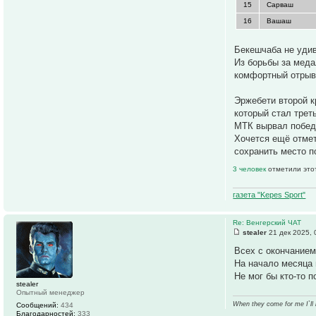
15
Сарваш
16
Вашаш
Бекешчаба не удив
Из борьбы за меда
комфортный отрыв 
Эржебети второй к
который стал трет
МТК вырвал победу
Хочется ещё отмет
сохранить место п
3 человек
отметили это
газета "Kepes Sport"
Re: Венгерский ЧАТ
stealer
21 дек 2025, 
Всех с окончанием
На начало месяца п
Не мог бы кто-то 
stealer
Опытный менеджер
When they come for me I`ll
Сообщений:
434
Благодарностей:
333