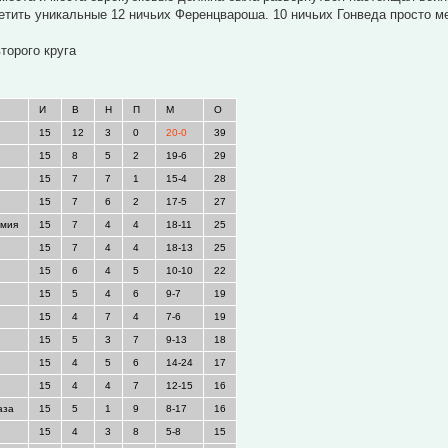
етить уникальные 12 ничьих Ференцвароша. 10 ничьих Гонведа просто м
торого круга
И
В
Н
П
М
О
15
12
3
0
20-0
39
15
8
5
2
19-6
29
15
7
7
1
15-4
28
15
7
6
2
17-5
27
емия
15
7
4
4
18-11
25
15
7
4
4
18-13
25
15
6
4
5
10-10
22
15
5
4
6
9-7
19
15
4
7
4
7-6
19
15
5
3
7
9-13
18
15
4
5
6
14-24
17
15
4
4
7
12-15
16
аза
15
5
1
9
8-17
16
15
4
3
8
5-8
15