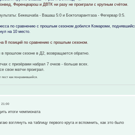
онвед, Ференцварош и ДВТК ни разу не проиграли с крупным счётом.
ультаты: Бекешчаба - Вашаш 5:0 и Боктоларантгаза - Фегервар 0:5.
ресса по сравнению с прошлым сезоном добился Комароми, поднявшийся
нул на 10 место.
на 8 позиций по сравнению с прошлым сезоном.
 в прошлом сезоне в Д2, возвращается обратно.
чах с призёрами набрал 7 очков - больше всех.
е свои матчи проиграл.
т пост как понравившийся.
, 21:00
ить итоги чемпионата
гаю взглянуть на таблицу первого круга и вспомнить, как это было