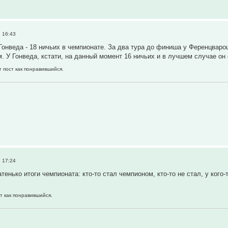
, 16:43
Гонведа - 18 ничьих в чемпионате. За два тура до финиша у Ференцваро
м. У Гонведа, кстати, на данный момент 16 ничьих и в лучшем случае он
т пост как понравившийся.
, 17:24
атенько итоги чемпионата: кто-то стал чемпионом, кто-то не стал, у кого-
т как понравившийся.