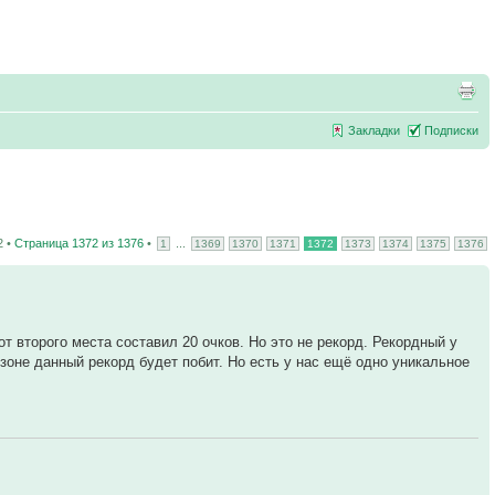
Закладки
Подписки
2 •
Страница
1372
из
1376
•
...
1
1369
1370
1371
1372
1373
1374
1375
1376
от второго места составил 20 очков. Но это не рекорд. Рекордный у
езоне данный рекорд будет побит. Но есть у нас ещё одно уникальное