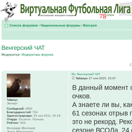
Список форумов
‹
Национальные форумы
‹
Венгрия
Венгерский ЧАТ
Модератор:
Модераторы форума
С
Re: Венгерский ЧАТ
Talianyc
27 ноя 2025, 10:47
В данный момент о
очков.
Talianyc
А знаете ли вы, ка
Эксперт
Сообщений:
4850
61 сезонах отрыв п
Благодарностей:
704
Зарегистрирован:
25 ноя 2011, 05:19
Откуда:
Szczecin, Польша
это не рекорд. Ре
Рейтинг:
604
Фегервар (Венгрия)
сезоне ВСОЛа, 24 о
Эспуа (Мартиника)