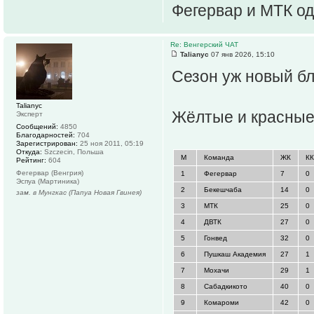
Фегервар и МТК од
Re: Венгерский ЧАТ
Talianyc
07 янв 2026, 15:10
Сезон уж новый бли
Talianyc
Жёлтые и красные
Эксперт
Сообщений:
4850
Благодарностей:
704
Зарегистрирован:
25 ноя 2011, 05:19
Откуда:
Szczecin, Польша
М
Команда
ЖК
КК
Рейтинг:
604
Фегервар (Венгрия)
1
Фегервар
7
0
Эспуа (Мартиника)
2
Бекешчаба
14
0
зам. в Мунгкас (Папуа Новая Гвинея)
3
МТК
25
0
4
ДВТК
27
0
5
Гонвед
32
0
6
Пушкаш Академия
27
1
7
Мохачи
29
1
8
Сабадкикото
40
0
9
Комароми
42
0