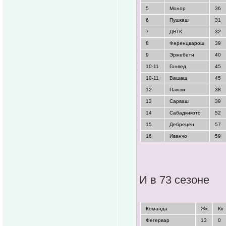
5
Монор
36
6
Пушкаш
31
7
ДВТК
32
8
Ференцварош
39
9
Эржебети
40
10-11
Гонвед
45
10-11
Вашаш
45
12
Пакши
38
13
Сарваш
39
14
Сабадкикото
52
15
Дебрецен
57
16
Иванчо
59
И в 73 сезоне
Команда
Жк
Кк
Фегервар
13
0