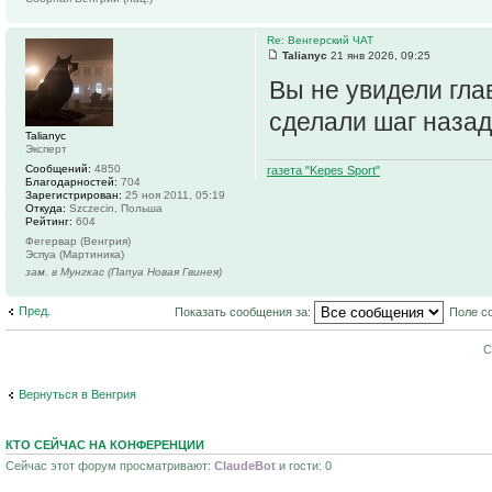
Re: Венгерский ЧАТ
Talianyc
21 янв 2026, 09:25
Вы не увидели гла
сделали шаг назад
Talianyc
Эксперт
Сообщений:
4850
газета "Kepes Sport"
Благодарностей:
704
Зарегистрирован:
25 ноя 2011, 05:19
Откуда:
Szczecin, Польша
Рейтинг:
604
Фегервар (Венгрия)
Эспуа (Мартиника)
зам. в Мунгкас (Папуа Новая Гвинея)
Пред.
Показать сообщения за:
Поле с
С
Вернуться в Венгрия
КТО СЕЙЧАС НА КОНФЕРЕНЦИИ
Сейчас этот форум просматривают:
ClaudeBot
и гости: 0