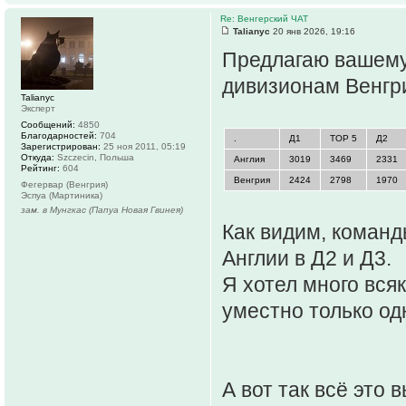
Re: Венгерский ЧАТ
Talianyc
20 янв 2026, 19:16
Предлагаю вашему
дивизионам Венгри
Talianyc
Эксперт
Сообщений:
4850
Благодарностей:
704
.
Д1
TOP 5
Д2
Зарегистрирован:
25 ноя 2011, 05:19
Откуда:
Szczecin, Польша
Англия
3019
3469
2331
Рейтинг:
604
Венгрия
2424
2798
1970
Фегервар (Венгрия)
Эспуа (Мартиника)
зам. в Мунгкас (Папуа Новая Гвинея)
Как видим, команд
Англии в Д2 и Д3.
Я хотел много всяк
уместно только одн
А вот так всё это 