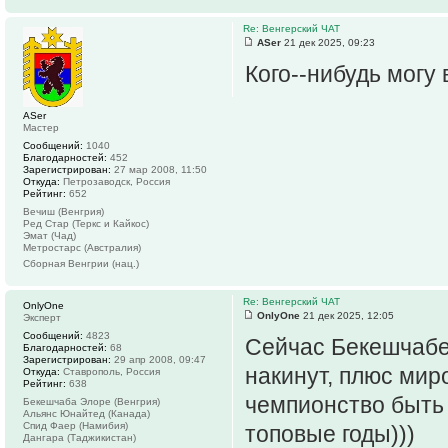
Re: Венгерский ЧАТ
ASer
21 дек 2025, 09:23
Кого--нибудь могу 
ASer
Мастер
Сообщений:
1040
Благодарностей:
452
Зарегистрирован:
27 мар 2008, 11:50
Откуда:
Петрозаводск, Россия
Рейтинг:
652
Вечиш (Венгрия)
Ред Стар (Теркс и Кайкос)
Эмат (Чад)
Метростарс (Австралия)
Сборная Венгрии (нац.)
Re: Венгерский ЧАТ
OnlyOne
OnlyOne
21 дек 2025, 12:05
Эксперт
Сообщений:
4823
Сейчас Бекешчабе
Благодарностей:
68
Зарегистрирован:
29 апр 2008, 09:47
накинут, плюс мир
Откуда:
Ставрополь, Россия
Рейтинг:
638
чемпионство быть 
Бекешчаба Элоре (Венгрия)
Альянс Юнайтед (Канада)
Спид Фаер (Намибия)
топовые годы)))
Дангара (Таджикистан)