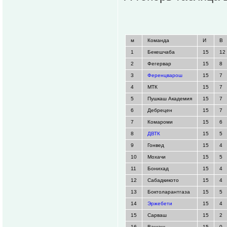
м
Команда
И
В
1
Бекешчаба
15
12
2
Фегервар
15
8
3
Ференцварош
15
7
4
МТК
15
7
5
Пушкаш Академия
15
7
6
Дебрецен
15
7
7
Комароми
15
6
8
ДВТК
15
5
9
Гонвед
15
4
10
Мохачи
15
5
11
Бонихад
15
4
12
Сабадкикото
15
4
13
Боктоларантгаза
15
5
14
Эржебети
15
4
15
Сарваш
15
2
16
Вашаш
15
0