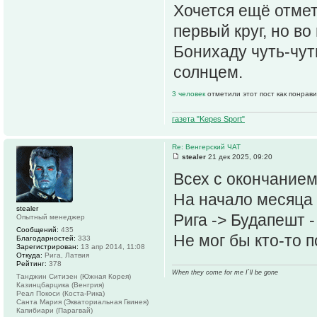
Хочется ещё отмет
первый круг, но в
Бонихаду чуть-чут
солнцем.
3 человек
отметили этот пост как понрав
газета "Kepes Sport"
Re: Венгерский ЧАТ
stealer
21 дек 2025, 09:20
Всех с окончанием
На начало месяца п
stealer
Рига -> Будапешт -
Опытный менеджер
Сообщений:
435
Не мог бы кто-то 
Благодарностей:
333
Зарегистрирован:
13 апр 2014, 11:08
Откуда:
Рига, Латвия
Рейтинг:
378
When they come for me I`ll be gone
Танджин Ситизен (Южная Корея)
Казинцбарцика (Венгрия)
Реал Покоси (Коста-Рика)
Санта Мария (Экваториальная Гвинея)
Капибиари (Парагвай)