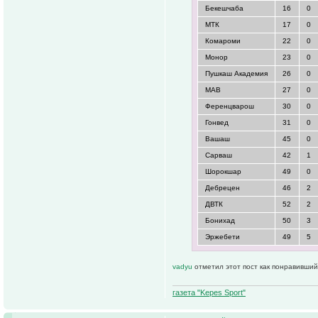
Бекешчаба
16
0
МТК
17
0
Комароми
22
0
Монор
23
0
Пушкаш Академия
26
0
МАВ
27
0
Ференцварош
30
0
Гонвед
31
0
Вашаш
45
0
Сарваш
42
1
Шорокшар
49
0
Дебрецен
46
2
ДВТК
52
2
Бонихад
50
3
Эржебети
49
5
vadyu
отметил этот пост как понравивший
газета "Kepes Sport"