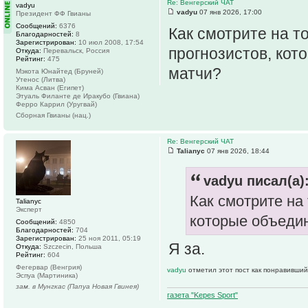
Re: Венгерский ЧАТ
vadyu
vadyu
07 янв 2026, 17:00
Президент ФФ Гвианы
Сообщений:
6376
Как смотрите на то
Благодарностей:
8
Зарегистрирован:
10 июл 2008, 17:54
прогнозистов, ко
Откуда:
Перевальск, Россия
Рейтинг:
475
матчи?
Мэкота Юнайтед (Бруней)
Утенос (Литва)
Кима Асван (Египет)
Этуаль Филанте де Иракубо (Гвиана)
Ферро Каррил (Уругвай)
Сборная Гвианы (нац.)
Re: Венгерский ЧАТ
Talianyc
07 янв 2026, 18:44
vadyu писал(а)
Как смотрите на 
Talianyc
Эксперт
которые объеди
Сообщений:
4850
Благодарностей:
704
Зарегистрирован:
25 ноя 2011, 05:19
Я за.
Откуда:
Szczecin, Польша
Рейтинг:
604
Фегервар (Венгрия)
vadyu
отметил этот пост как понравивший
Эспуа (Мартиника)
зам. в Мунгкас (Папуа Новая Гвинея)
газета "Kepes Sport"