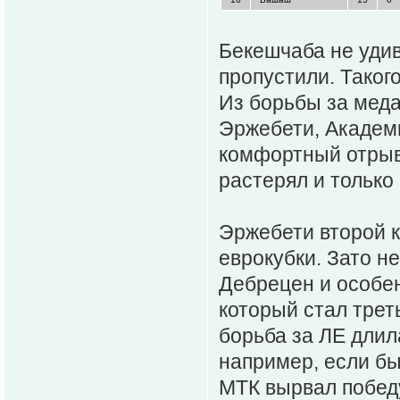
Бекешчаба не удив
пропустили. Таког
Из борьбы за меда
Эржебети, Академ
комфортный отрыв 
растерял и только
Эржебети второй к
еврокубки. Зато н
Дебрецен и особе
который стал трет
борьба за ЛЕ длил
например, если б
МТК вырвал победу