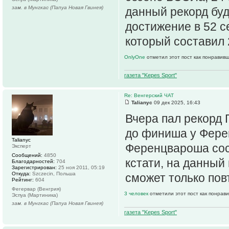
зам. в Мунгкас (Папуа Новая Гвинея)
данный рекорд буд
достижение в 52 се
который составил 
OnlyOne
отметил этот пост как понравив
газета "Kepes Sport"
Re: Венгерский ЧАТ
Talianyc
09 дек 2025, 16:43
Вчера пал рекорд Г
до финиша у Ферен
Talianyc
Ференцвароша сост
Эксперт
Сообщений:
4850
кстати, на данный
Благодарностей:
704
Зарегистрирован:
25 ноя 2011, 05:19
Откуда:
Szczecin, Польша
сможет только пов
Рейтинг:
604
Фегервар (Венгрия)
3 человек
отметили этот пост как понрав
Эспуа (Мартиника)
зам. в Мунгкас (Папуа Новая Гвинея)
газета "Kepes Sport"