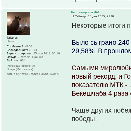
Re: Венгерский ЧАТ
Talianyc
16 дек 2025, 21:09
Некоторые итоги п
Talianyc
Было сыграно 240 
Эксперт
Сообщений:
4850
29,58%. В прошлом
Благодарностей:
704
Зарегистрирован:
25 ноя 2011, 05:19
Откуда:
Szczecin, Польша
Рейтинг:
604
Фегервар (Венгрия)
Самыми миролюбив
Эспуа (Мартиника)
зам. в Мунгкас (Папуа Новая Гвинея)
новый рекорд, и Го
показателю МТК - 
Бекешчаба 4 раза 
Чаще других побеж
победы.