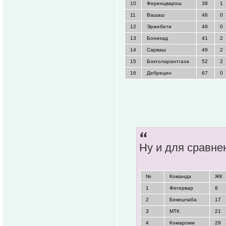
10
Ференцварош
38
1
11
Вашаш
46
0
12
Эржебети
49
0
13
Бонихад
41
2
14
Сарваш
49
2
15
Боктоларантгаза
52
2
16
Дебрецен
67
0
Ну и для сравнен
№
Команда
ЖК
1
Фегервар
8
2
Бекешчаба
17
3
МТК
21
4
Комароми
29