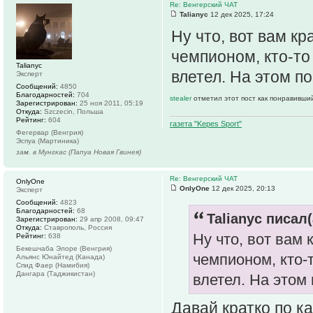
Re: Венгерский ЧАТ
Talianyc
12 дек 2025, 17:24
Ну что, вот вам кр
чемпионом, кто-то 
Talianyc
влетел. На этом по
Эксперт
Сообщений:
4850
Благодарностей:
704
stealer
отметил этот пост как понравивши
Зарегистрирован:
25 ноя 2011, 05:19
Откуда:
Szczecin, Польша
Рейтинг:
604
газета "Kepes Sport"
Фегервар (Венгрия)
Эспуа (Мартиника)
зам. в Мунгкас (Папуа Новая Гвинея)
Re: Венгерский ЧАТ
OnlyOne
OnlyOne
12 дек 2025, 20:13
Эксперт
Сообщений:
4823
Благодарностей:
68
Talianyc писал(
Зарегистрирован:
29 апр 2008, 09:47
Откуда:
Ставрополь, Россия
Ну что, вот вам 
Рейтинг:
638
Бекешчаба Элоре (Венгрия)
чемпионом, кто-т
Альянс Юнайтед (Канада)
Спид Фаер (Намибия)
Дангара (Таджикистан)
влетел. На этом 
Давай кратко по 