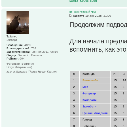
газета "Kepes Sport"
Re: Венгерский ЧАТ
Talianyc
19 дек 2025, 21:00
Продолжим подвод
Talianyc
Для начала предла
Эксперт
Сообщений:
4850
вспомнить, как эт
Благодарностей:
704
Зарегистрирован:
25 ноя 2011, 05:19
Откуда:
Szczecin, Польша
Рейтинг:
604
Фегервар (Венгрия)
Эспуа (Мартиника)
зам. в Мунгкас (Папуа Новая Гвинея)
м
Команда
И
В
1
Бекешчаба
15
14
2
МТК
15
8
3
Фегервар
15
8
4
Комароми
15
8
5
Эржебети
15
7
6
Пушкаш Академия
15
6
7
Гонвед
15
3
8
Дебрецен
15
5