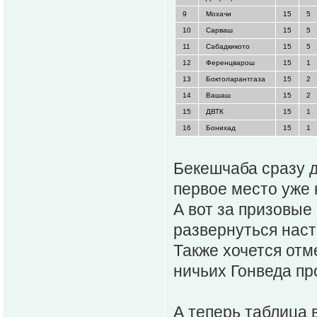
9
Мохачи
15
5
10
Сарваш
15
5
11
Сабадкикото
15
5
12
Ференцварош
15
1
13
Боктоларантгаза
15
2
14
Вашаш
15
2
15
ДВТК
15
1
16
Бонихад
15
1
Бекешчаба сразу д
первое место уже 
А вот за призовые
развернуться нас
Также хочется отм
ничьих Гонведа пр
А теперь таблица в