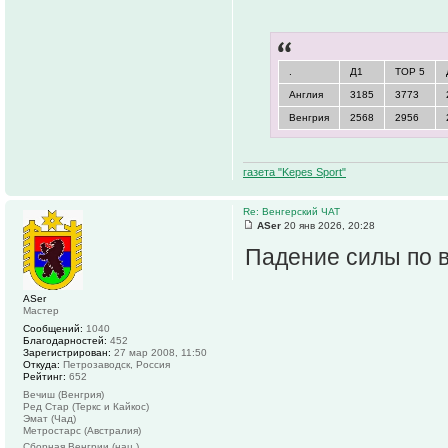
.
Д1
TOP 5
Англия
3185
3773
Венгрия
2568
2956
газета "Kepes Sport"
Re: Венгерский ЧАТ
ASer
20 янв 2026, 20:28
Падение силы по в
ASer
Мастер
Сообщений:
1040
Благодарностей:
452
Зарегистрирован:
27 мар 2008, 11:50
Откуда:
Петрозаводск, Россия
Рейтинг:
652
Вечиш (Венгрия)
Ред Стар (Теркс и Кайкос)
Эмат (Чад)
Метростарс (Австралия)
Сборная Венгрии (нац.)