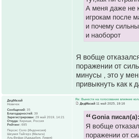
А меня даже не 
игрокам после ма
и почему сильны
и наоборот
Я вобще отказался
поражении от силь
минусы , это у мен
привыкнуть как к д
Re: Вынести на голосование влияние ко
ДедМазай
ДедМазай
11 май 2025, 19:16
Новичок
Сообщений:
35
Благодарностей:
39
Gonia писал(а)
Зарегистрирован:
29 май 2019, 14:21
Откуда:
Кириши, Россия
Я вобще отказал
Рейтинг:
695
Персис Соло (Индонезия)
поражении от си
Шеукия Тайгерз (Мальта)
Аль-Вефак (Адждабия, Ливия)