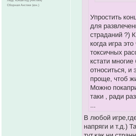
Лидс Юнайтед (Англия)
Сборная Англии (юн.)
Упростить кон
для развлечени
страданий ?) 
когда игра это
токсичных рас
кстати многие
относиться, и 
проще, чтоб жи
Можно покапри
таки , ради ра
...
В любой игре,гд
напряги и т.д.) 
тут,как ни стран