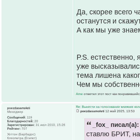
Да, скорее всего 
останутся и скажут
А как мы уже знае
P.S. естественно, 
уже высказывались
тема лишена каког
Чем мы собственн
Arne
отметил этот пост как понравившийс
Re: Вынести на голосование влияние ко
poezdasamoleti
poezdasamoleti
12 май 2025, 13:53
Менеджер
Сообщений:
119
Благодарностей:
20
_fox_ писал(а):
Зарегистрирован:
31 июл 2010, 15:26
Рейтинг:
707
ставлю БРИТ, на
Уоттон (Барбадос)
Клеопатра (Египет)