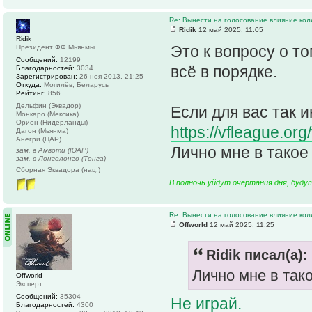
Re: Вынести на голосование влияние ко
Ridik
12 май 2025, 11:05
Ridik
Это к вопросу о то
Президент ФФ Мьянмы
Сообщений:
12199
всё в порядке.
Благодарностей:
3034
Зарегистрирован:
26 ноя 2013, 21:25
Откуда:
Могилёв, Беларусь
Рейтинг:
856
Дельфин (Эквадор)
Если для вас так 
Монкаро (Мексика)
Орион (Нидерланды)
https://vfleague.or
Дагон (Мьянма)
Анегри (ЦАР)
Лично мне в такое
зам. в Амвоти (ЮАР)
зам. в Лонголонго (Тонга)
Сборная Эквадора (нац.)
В полночь уйдут очертания дня, буду
Re: Вынести на голосование влияние ко
Offworld
12 май 2025, 11:25
Ridik писал(а):
Лично мне в тако
Offworld
Эксперт
Сообщений:
35304
Не играй.
Благодарностей:
4300