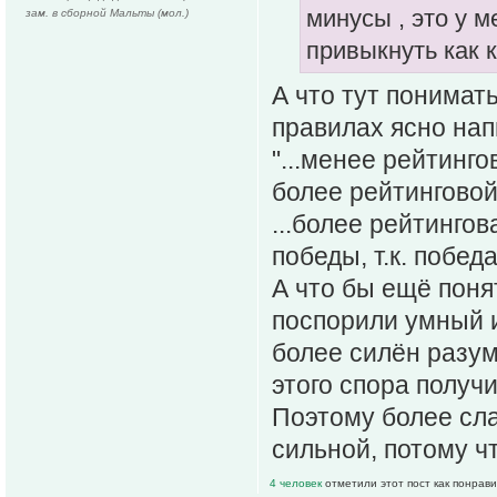
минусы , это у 
зам. в сборной Мальты (мол.)
привыкнуть как к
А что тут понимат
правилах ясно нап
"...менее рейтинг
более рейтингово
...более рейтинго
победы, т.к. побед
А что бы ещё поня
поспорили умный и
более силён разум
этого спора получ
Поэтому более сл
сильной, потому чт
4 человек
отметили этот пост как понрав