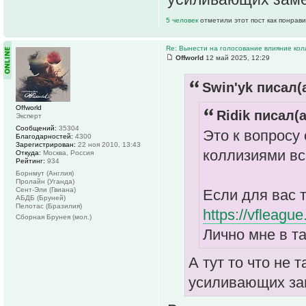
5 человек
отметили этот пост как понрав
Re: Вынести на голосование влияние ко
Offworld
12 май 2025, 12:29
Swin'yk писал(а
Offworld
Ridik писал(а
Эксперт
Сообщений:
35304
Это к вопросу о
Благодарностей:
4300
Зарегистрирован:
22 ноя 2010, 13:43
коллизиями вс
Откуда:
Москва, Россия
Рейтинг:
934
Борнмут (Англия)
Пролайн (Уганда)
Сент-Эли (Гвиана)
Если для вас 
АБДБ (Бруней)
Пелотас (Бразилия)
https://vfleagu
Сборная Брунея (мол.)
Лично мне в та
А тут то что не 
усиливающих за