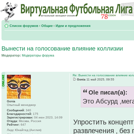
Список форумов
‹
Общие
‹
Идеи и предложения
Вынести на голосование влияние коллизии
Модератор:
Модераторы форума
Re: Вынести на голосование влияние ко
Gonia
11 май 2025, 09:55
Ole писал(а):
Это Абсурд ,мега
Gonia
Опытный менеджер
Сообщений:
340
Благодарностей:
175
Зарегистрирован:
04 июн 2023, 14:09
Упростить концепт
Откуда:
Москва, Россия
Рейтинг:
647
развлечения , без
Лидс Юнайтед (Англия)