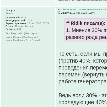
Чемпион стран (12): Теркс и Кайкос, Бразилия, Сейшельские о-ва, Алжир
Re: Вынести на голосование влияние ко
Лавруха
Лавруха
12 май 2025, 13:46
Знаток
Сообщений:
2313
Благодарностей:
1624
Ridik писал(а):
Зарегистрирован:
12 дек 2007, 23:30
Откуда:
Москва, Россия
1. Мнение 30% э
Рейтинг:
663
Энд Апартхайд (Монтсеррат)
разного рода ре
зам. в Космос (Сан-Марино)
зам. в Калдикот Таун (Уэльс)
То есть, если мы 
(против 40%, кото
проведения переме
перемен (вернуть 
работе генератора
Ведь если 30% - э
последующие 40% -