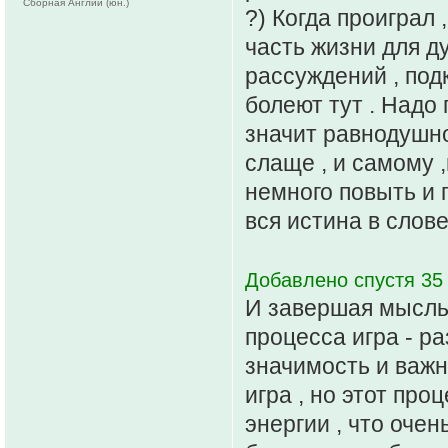
Сборная Англии (юн.)
?) Когда проиграл 
часть жизни для д
рассуждений , под
болеют тут . Надо
значит равнодушно
слаще , и самому ,
немного повыть и п
вся истина в слове
Добавлено спустя 35
И завершая мысль 
процесса игра - ра
значимость и важн
игра , но этот про
энергии , что очен