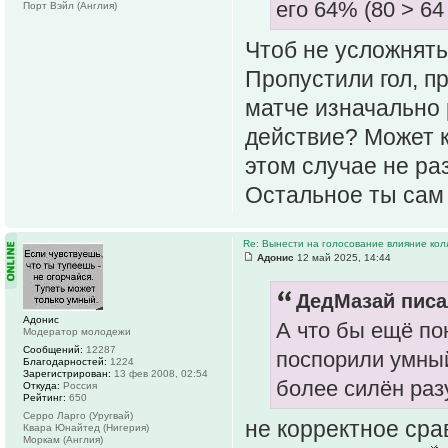
его 64% (80 > 6
Порт Вэйл (Англия)
Чтоб не усложнять
Пропустили гол, пр
матче изначально 
действие? Может к
этом случае не ра
Остальное ты сам 
Re: Вынести на голосование влияние ко
Адонис
12 май 2025, 14:44
ДедМазай писа
Адонис
А что бы ещё по
Модератор молодежи
Сообщений:
12287
поспорили умный
Благодарностей:
1224
Зарегистрирован:
13 фев 2008, 02:54
более силён разу
Откуда:
Россия
Рейтинг:
650
Серро Ларго (Уругвай)
не корректное сра
Квара Юнайтед (Нигерия)
Моркам (Англия)