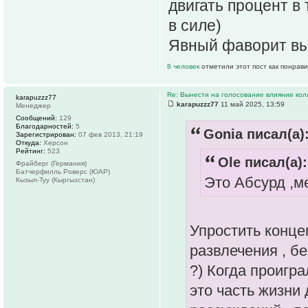
двигать процент в
в силе)
Явный фаворит в
8 человек
отметили этот пост как понрав
Re: Вынести на голосование влияние ко
karapuzzz77
karapuzzz77
11 май 2025, 13:59
Менеджер
Сообщений:
129
Благодарностей:
5
Gonia писал(а)
Зарегистрирован:
07 фев 2013, 21:19
Откуда:
Херсон
Рейтинг:
523
Ole писал(а):
Фрайберг (Германия)
Батчерфилль Роверс (ЮАР)
Это Абсурд ,ме
Кызыл-Туу (Кыргызстан)
Упростить конце
развлечения , б
?) Когда проигра
это часть жизни 