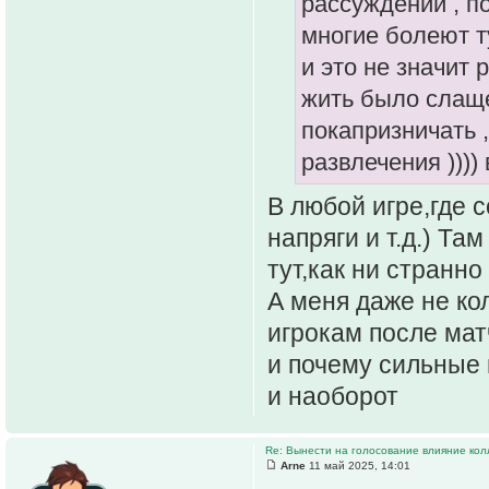
рассуждений , п
многие болеют т
и это не значит
жить было слаще
покапризничать ,
развлечения ))))
В любой игре,где 
напряги и т.д.) Та
тут,как ни странн
А меня даже не кол
игрокам после мат
и почему сильные 
и наоборот
Re: Вынести на голосование влияние ко
Arne
11 май 2025, 14:01