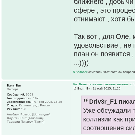
ближнего , добычи
сфере , это проце
отнимают , хотя б
Так вот , для Оле,
удовольствие , не 
план он появится ,
...))))
5 человек
отметили этот пост как понрав
Re: Вынести на голосование влияние ко
Балт_Вит
Балт_Вит
11 май 2025, 11:25
Эксперт
Сообщений:
9993
Благодарностей:
167
Driv3r_F1 писал
Зарегистрирован:
07 сен 2008, 15:25
Откуда:
Калининград, Россия
Уже обсуждали т
Рейтинг:
598
Альбион Роверс (Шотландия)
коллизии как при
Фаунтен Гейт (Танзания)
Тамарии Пунаруу (Таити)
соотношения сил