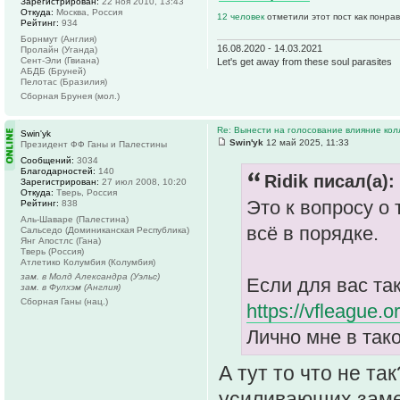
Зарегистрирован:
22 ноя 2010, 13:43
Откуда:
Москва, Россия
12 человек
отметили этот пост как понра
Рейтинг:
934
Борнмут (Англия)
16.08.2020 - 14.03.2021
Пролайн (Уганда)
Сент-Эли (Гвиана)
Let's get away from these soul parasites
АБДБ (Бруней)
Пелотас (Бразилия)
Сборная Брунея (мол.)
Re: Вынести на голосование влияние ко
Swin'yk
Swin'yk
12 май 2025, 11:33
Президент ФФ Ганы и Палестины
Сообщений:
3034
Благодарностей:
140
Ridik писал(а):
Зарегистрирован:
27 июл 2008, 10:20
Откуда:
Тверь, Россия
Это к вопросу о 
Рейтинг:
838
Аль-Шаваре (Палестина)
всё в порядке.
Сальседо (Доминиканская Республика)
Янг Апостлс (Гана)
Тверь (Россия)
Атлетико Колумбия (Колумбия)
зам. в Молд Александра (Уэльс)
Если для вас та
зам. в Фулхэм (Англия)
Сборная Ганы (нац.)
https://vfleague.
Лично мне в тако
А тут то что не т
усиливающих зам