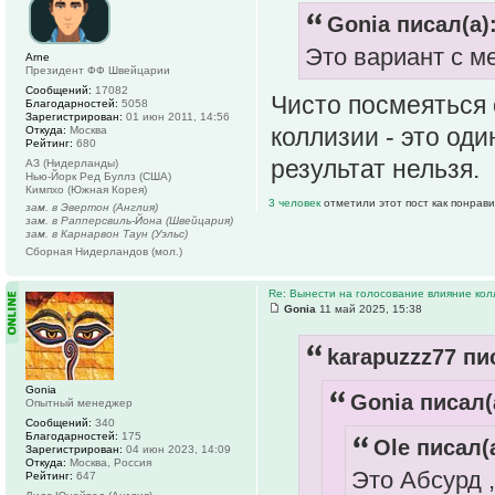
Gonia писал(а)
Это вариант с ме
Arne
Президент ФФ Швейцарии
Сообщений:
17082
Чисто посмеяться 
Благодарностей:
5058
Зарегистрирован:
01 июн 2011, 14:56
коллизии - это оди
Откуда:
Москва
Рейтинг:
680
результат нельзя.
АЗ (Нидерланды)
Нью-Йорк Ред Буллз (США)
Кимпхо (Южная Корея)
3 человек
отметили этот пост как понрав
зам. в Эвертон (Англия)
зам. в Рапперсвиль-Йона (Швейцария)
зам. в Карнарвон Таун (Уэльс)
Сборная Нидерландов (мол.)
Re: Вынести на голосование влияние ко
Gonia
11 май 2025, 15:38
karapuzzz77 пи
Gonia
Gonia писал(
Опытный менеджер
Сообщений:
340
Благодарностей:
175
Ole писал(а
Зарегистрирован:
04 июн 2023, 14:09
Откуда:
Москва, Россия
Это Абсурд ,
Рейтинг:
647