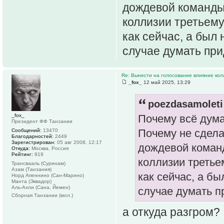
дождевой команды
коллизии третьему
как сейчас, а был
случае думать прид
Re: Вынести на голосование влияние ко
_fox_
12 май 2025, 13:29
poezdasamoleti
_fox_
Почему всё дум
Президент ФФ Танзании
Почему не сдела
Сообщений:
13470
Благодарностей:
2449
Зарегистрирован:
05 авг 2008, 12:17
дождевой коман
Откуда:
Москва, Россия
Рейтинг:
919
коллизии третье
Трансвааль (Суринам)
Азам (Танзания)
как сейчас, а б
Норд Апеннино (Сан-Марино)
Манта (Эквадор)
Аль-Ахли (Сана, Йемен)
случае думать пр
Сборная Танзании (мол.)
а откуда разгром?