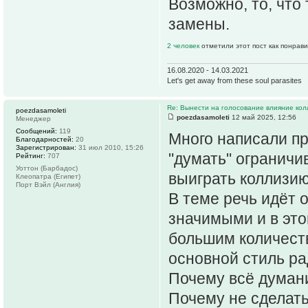
Возможно, то, что
замены.
2 человек
отметили этот пост как понрав
16.08.2020 - 14.03.2021
Let's get away from these soul parasites
Re: Вынести на голосование влияние ко
poezdasamoleti
poezdasamoleti
12 май 2025, 12:56
Менеджер
Сообщений:
119
Много написали пр
Благодарностей:
20
Зарегистрирован:
31 июл 2010, 15:26
"думать" ограничи
Рейтинг:
707
Уоттон (Барбадос)
выиграть коллизи
Клеопатра (Египет)
Порт Вэйл (Англия)
В теме речь идёт 
значимыми и в это
большим количеств
основной стиль ра
Почему всё думан
Почему не сделать