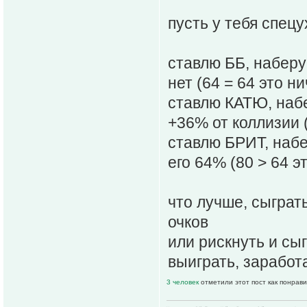
пусть у тебя спец
ставлю ББ, наберу
нет (64 = 64 это ни
ставлю КАТЮ, набе
+36% от коллизии 
ставлю БРИТ, наб
его 64% (80 > 64 
что лучше, сыграт
очков
или рискнуть и сыг
выиграть, заработа
3 человек
отметили этот пост как понрав