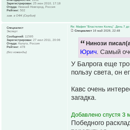
Зарегистрирован:
25 июн 2010, 17:18
Откуда:
Нижний Новгород, Россия
Рейтинг:
502
зам. в ОФК (Сербия)
Re: Мафия "Властелин Колец". День 7 до
Специалист
Специалист
16 май 2026, 22:48
Эксперт
Сообщений:
11595
Зарегистрирован:
27 июл 2011, 20:06
Нинози писал(а
Откуда:
Калуга, Россия
Рейтинг:
478
Юрич
. Самый оч
(без команды)
У Балрога еще трой
пользу света, он е
Кавс очень интере
загадка.
Добавлено спустя 3 м
Победного расклад