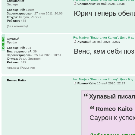
Специалист
Специалист
15 май 2026, 22:36
Эксперт
Сообщений:
11595
Юрич теперь обели
Зарегистрирован:
27 июл 2011, 20:06
Откуда:
Калуга, Россия
Рейтинг:
478
(без команды)
Re: Мафия "Властелин Колец". День 6 до
Хупавый
Хупавый
15 май 2026, 22:37
Профи
Сообщений:
704
Венс, кем себя п
Благодарностей:
39
Зарегистрирован:
25 окт 2020, 18:51
Откуда:
Урал, Эритрея
Рейтинг:
619
Арджеш (Румыния)
Re: Мафия "Властелин Колец". День 6 до
Romeo Kaito
Romeo Kaito
15 май 2026, 22:37
Хупавый писал
Romeo Kaito 
Саурон к успе