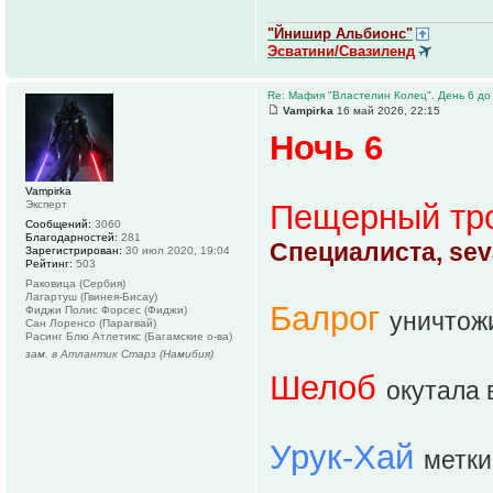
"Йнишир Альбионс"
Эсватини/Свазиленд
Re: Мафия "Властелин Колец". День 6 до
Vampirka
16 май 2026, 22:15
Ночь 6
Vampirka
Эксперт
Пещерный тр
Сообщений:
3060
Благодарностей:
281
Специалиста, sev
Зарегистрирован:
30 июл 2020, 19:04
Рейтинг:
503
Раковица (Сербия)
Лагартуш (Гвинея-Бисау)
Балрог
Фиджи Полис Форсес (Фиджи)
уничто
Сан Лоренсо (Парагвай)
Расинг Блю Атлетикс (Багамские о-ва)
зам. в Атлантик Старз (Намибия)
Шелоб
окутала 
Урук-Хай
метки