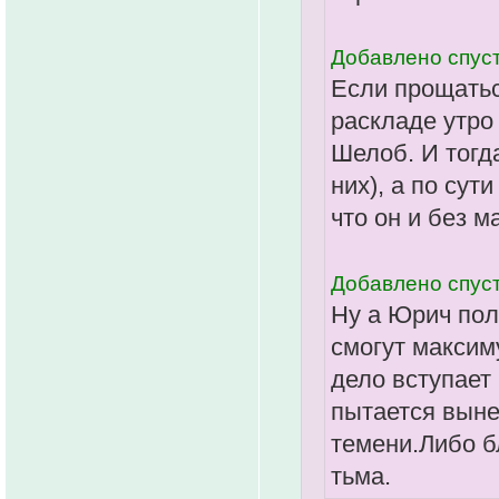
Добавлено спуст
Если прощатьс
раскладе утро
Шелоб. И тогд
них), а по сут
что он и без 
Добавлено спуст
Ну а Юрич пол
смогут максиму
дело вступает
пытается выне
темени.Либо б
тьма.