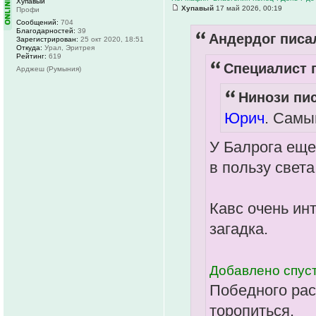
Хупавый
Хупавый
17 май 2026, 00:19
Профи
Сообщений:
704
Благодарностей:
39
Андердог писал
Зарегистрирован:
25 окт 2020, 18:51
Откуда:
Урал, Эритрея
Рейтинг:
619
Специалист п
Арджеш (Румыния)
Нинози пис
Юрич
. Самы
У Балрога еще
в пользу света
Кавс очень ин
загадка.
Добавлено спуст
Победного рас
торопиться.