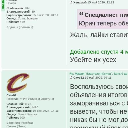
Хупавый
15 май 2026, 22:38
Профи
Сообщений:
704
Благодарностей:
39
Специалист пис
Зарегистрирован:
25 окт 2020, 18:51
Откуда:
Урал, Эритрея
Юрич теперь обе
Рейтинг:
619
Арджеш (Румыния)
Жаль, лайки став
Добавлено спустя 4 м
Убейте их усех
Re: Мафия "Властелин Колец". День 6 до
Cavs92
16 май 2026, 07:11
Воспользуюсь свои
объявления итогов
Cavs92
Президент ФФ Уэльса и Эсватини
заморачиваться с
Сообщений:
1172
Благодарностей:
1420
вывести, чтобы не
Зарегистрирован:
16 сен 2024, 14:11
Откуда:
Томск, Россия
Рейтинг:
705
никак бы не мог д
Барбикан (Ямайка)
возможный блок от
Суваик (Оман)