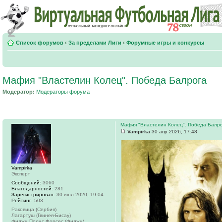
Список форумов
‹
За пределами Лиги
‹
Форумные игры и конкурсы
Мафия "Властелин Колец". Победа Балрога
Модератор:
Модераторы форума
Мафия "Властелин Колец". Победа Балр
Vampirka
30 апр 2026, 17:48
Vampirka
Эксперт
Сообщений:
3060
Благодарностей:
281
Зарегистрирован:
30 июл 2020, 19:04
Рейтинг:
503
Раковица (Сербия)
Лагартуш (Гвинея-Бисау)
Фиджи Полис Форсес (Фиджи)