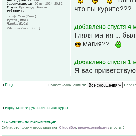
Зарегистрирован:
20 ноя 2024, 20:32
что вы курите???..
Откуда:
Краснодар, Россия
Рейтинг:
679
Таффс Уэлл (Уэльс)
Рустак (Оман)
Чамбас (Куба)
Добавлено спустя 4 
Сборная Уэльса (мол.)
Гляяя магия ... б
магия??..
Добавлено спустя 1 м
Я вас приветствую
Пред.
Показать сообщения за:
Поле с
Вернуться в Форумные игры и конкурсы
КТО СЕЙЧАС НА КОНФЕРЕНЦИИ
Сейчас этот форум просматривают:
ClaudeBot
,
meta-externalagent
и гости: 0