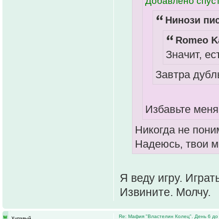
Добавлено спуст
Нинози пис
Romeo Ka
Значит, ес
Завтра дубл
Избавьте меня
Никогда не пони
Надеюсь, твои 
Я веду игру. Играт
Извините. Молчу.
Re: Мафия "Властелин Колец". День 6 до
Хупавый