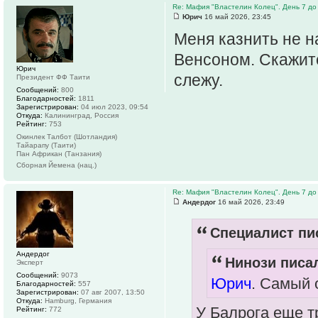
Re: Мафия "Властелин Колец". День 7 до
Юрич
16 май 2026, 23:45
Меня казнить не н
Венсоном. Скажите 
Юрич
слежу.
Президент ФФ Таити
Сообщений:
800
Благодарностей:
1811
Зарегистрирован:
04 июл 2023, 09:54
Откуда:
Калининград, Россия
Рейтинг:
753
Окинлек Талбот (Шотландия)
Тайарапу (Таити)
Пан Африкан (Танзания)
Сборная Йемена (нац.)
Re: Мафия "Властелин Колец". День 7 до
Андердог
16 май 2026, 23:49
Специалист пис
Андердог
Нинози писал
Эксперт
Сообщений:
9073
Юрич
. Самый 
Благодарностей:
557
Зарегистрирован:
07 авг 2007, 13:50
Откуда:
Hamburg, Германия
У Балрога еще т
Рейтинг:
772