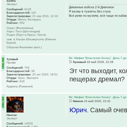
4axlbiu
Эксперт
Диванные войска 2-й Дивизион
Сообщений:
6129
Я вхожу в туалеты без стука
Благодарностей:
110
Всё реже по музеям, всё чаще по каба
Зарегистрирован:
21 апр 2011, 12:16
Откуда:
Минск, Беларусь
Рейтинг:
552
Серес (Филиппины)
Ларгс Тисл (Шотландия)
Родео (Порт-о-Пренс, Гаити)
зам. в Ульсан Юниверсити (Южная
Корея)
Сборная Филиппин (мол.)
Re: Мафия "Властелин Колец". День 7 до
Хупавый
Хупавый
16 май 2026, 22:28
Профи
Сообщений:
704
Эт что выходит, ко
Благодарностей:
39
Зарегистрирован:
25 окт 2020, 18:51
пещерах дремал?
Откуда:
Урал, Эритрея
Рейтинг:
619
Арджеш (Румыния)
Re: Мафия "Властелин Колец". День 7 до
Нинози
16 май 2026, 22:42
Юрич
. Самый очев
Нинози
Эксперт
Сообщений:
14555
Благодарностей:
1282