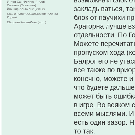
Унион Сан-Фелипе (Чили)
Сисонхе (Эсватини)
закладываться, так
Йнишир Альбионс (Уэльс)
зам. в Чунан Юниверсити (Южная
блок от паучихи пр
Корея)
Сборная Коста-Рики (мол.)
Арагорна лучше вз
отдельности. По Г
Можете перечитат
пропуском хода (ко
Балрог его не ута
все также по приор
конечно, можете и 
что будете дальше 
может быть ошибка
в игре. Во всяком 
всеми мыслями. И 
есть один зазор. 
то так.