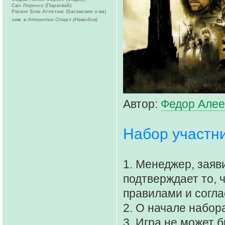
Сан Лоренсо (Парагвай)
Расинг Блю Атлетикс (Багамские о-ва)
зам. в Атлантик Старз (Намибия)
Автор:
Федор Алее
Набор участни
1. Менеджер, заяв
подтверждает то, 
правилами и согла
2. О начале набор
3. Игра не может 