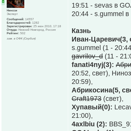
19:51 - sevas в G
Нинози
20:44 - s.gummel 
Эксперт
Сообщений:
14557
Благодарностей:
1282
Зарегистрирован:
25 июн 2010, 17:18
Казнь
Откуда:
Нижний Новгород, Россия
Рейтинг:
502
Иван-Царевич(3, 
зам. в ОФК (Сербия)
s.gummel (1 - 20:44
gavrilov_d
(11 - 21:
fanati4nyj(3):
Абри
20:52, свет), Ниноз
20:59),
Абрикосина(5, св
Craft1973
(свет),
Хупавый(0):
Lecava
21:00),
4axlbiu (2):
BBS_91