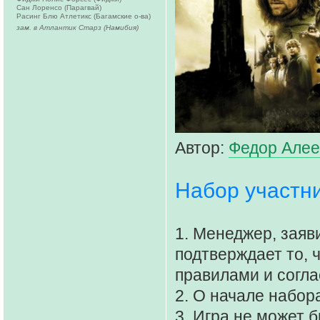
Сан Лоренсо (Парагвай)
Расинг Блю Атлетикс (Багамские о-ва)
зам. в Атлантик Старз (Намибия)
Автор:
Федор Алее
Набор участни
1. Менеджер, заяв
подтверждает то, 
правилами и согла
2. О начале набор
3. Игра не может 