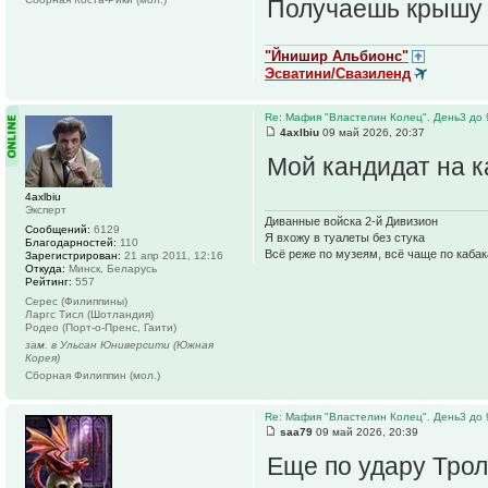
Получаешь крышу о
"Йнишир Альбионс"
Эсватини/Свазиленд
Re: Мафия "Властелин Колец". День3 до 
4axlbiu
09 май 2026, 20:37
Мой кандидат на к
4axlbiu
Эксперт
Диванные войска 2-й Дивизион
Сообщений:
6129
Я вхожу в туалеты без стука
Благодарностей:
110
Всё реже по музеям, всё чаще по каба
Зарегистрирован:
21 апр 2011, 12:16
Откуда:
Минск, Беларусь
Рейтинг:
557
Серес (Филиппины)
Ларгс Тисл (Шотландия)
Родео (Порт-о-Пренс, Гаити)
зам. в Ульсан Юниверсити (Южная
Корея)
Сборная Филиппин (мол.)
Re: Мафия "Властелин Колец". День3 до 
saa79
09 май 2026, 20:39
Еще по удару Тро