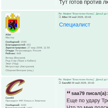
Тут готов против л
Re: Мафия "Властелин Колец". День3 до 
ASer
09 май 2026, 20:43
Специалист
ASer
Мастер
Сообщений:
1040
Благодарностей:
452
Зарегистрирован:
27 мар 2008, 11:50
Откуда:
Петрозаводск, Россия
Рейтинг:
648
Вечиш (Венгрия)
Ред Стар (Теркс и Кайкос)
Эмат (Чад)
Метростарс (Австралия)
Сборная Венгрии (нац.)
Re: Мафия "Властелин Колец". День3 до 
Cavs92
09 май 2026, 20:43
saa79 писал(а):
Cavs92
Еще по удару Тр
Президент ФФ Уэльса и Эсватини
Сообщений:
1193
Что то мне подск
Благодарностей:
1457