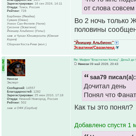
Зарегистрирован:
16 сен 2024, 14:11
от слова совсем
Откуда:
Томск, Россия
Рейтинг:
728
Барбикан (Ямайка)
Во 2 ночь только 
Суваик (Оман)
Унион Сан-Фелипе (Чили)
половины сообщени
Сисонхе (Эсватини)
Йнишир Альбионс (Уэльс)
зам. в Чунан Юниверсити (Южная
Корея)
"Йнишир Альбионс"
Сборная Коста-Рики (мол.)
Эсватини/Свазиленд
Re: Мафия "Властелин Колец". День3 до 
Нинози
09 май 2026, 20:43
saa79 писал(а):
Нинози
Эксперт
Дочитал день
Сообщений:
14557
Благодарностей:
1282
Понял что Фана
Зарегистрирован:
25 июн 2010, 17:18
Откуда:
Нижний Новгород, Россия
Рейтинг:
502
Как ты это понял?
зам. в ОФК (Сербия)
Добавлено спустя 1 м