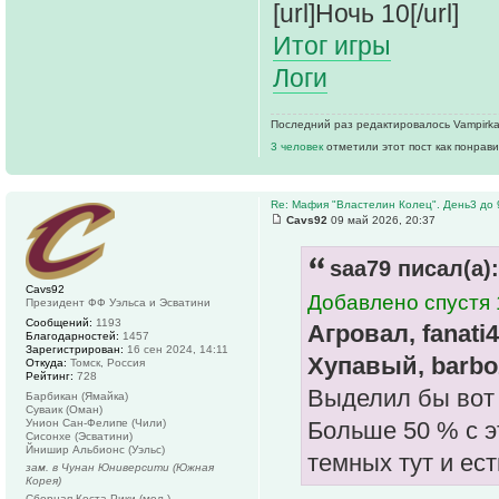
[url]Ночь 10[/url]
Итог игры
Логи
Последний раз редактировалось Vampirka 
3 человек
отметили этот пост как понрав
Re: Мафия "Властелин Колец". День3 до 
Cavs92
09 май 2026, 20:37
saa79 писал(а):
Cavs92
Добавлено спустя 
Президент ФФ Уэльса и Эсватини
Сообщений:
1193
Агровал, fanati4n
Благодарностей:
1457
Зарегистрирован:
16 сен 2024, 14:11
Хупавый, barbo
Откуда:
Томск, Россия
Рейтинг:
728
Выделил бы вот 
Барбикан (Ямайка)
Суваик (Оман)
Унион Сан-Фелипе (Чили)
Больше 50 % с э
Сисонхе (Эсватини)
Йнишир Альбионс (Уэльс)
темных тут и ест
зам. в Чунан Юниверсити (Южная
Корея)
Сборная Коста-Рики (мол.)