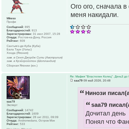
Ого ого, сначала в
меня накидали.
Mikeso
Профи
Сообщений:
895
Благодарностей:
913
Зарегистрирован:
31 июл 2007, 15:28
Откуда:
Ростов-на-Дону, Россия
Рейтинг:
609
Сантьяго-де-Куба (Куба)
Бала Таун (Уэльс)
Хонда (Япония)
зам. в Сент Джордж Сити (Австралия)
зам. в Крэйгройстон (Шотландия)
Сборная Японии (юн.)
Re: Мафия "Властелин Колец". День3 до 
saa79
09 май 2026, 20:48
Нинози писал(а
saa79
saa79 писал(
Эксперт
Сообщений:
14742
Дочитал день
Благодарностей:
1609
Зарегистрирован:
28 окт 2011, 09:09
Понял что Фа
Откуда:
Andromedans, Остров Мэн
Рейтинг:
533