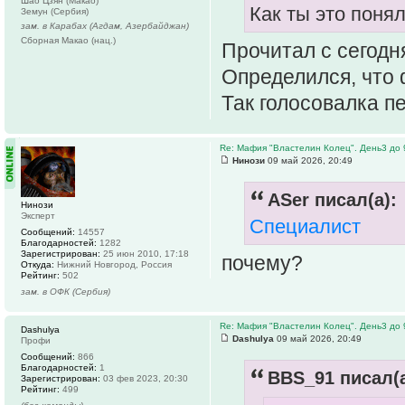
Шао Цзян (Макао)
Как ты это поня
Земун (Сербия)
зам. в Карабах (Агдам, Азербайджан)
Сборная Макао (нац.)
Прочитал с сегодн
Определился, что 
Так голосовалка п
Re: Мафия "Властелин Колец". День3 до 
Нинози
09 май 2026, 20:49
ASer писал(а):
Нинози
Эксперт
Специалист
Сообщений:
14557
Благодарностей:
1282
Зарегистрирован:
25 июн 2010, 17:18
почему?
Откуда:
Нижний Новгород, Россия
Рейтинг:
502
зам. в ОФК (Сербия)
Re: Мафия "Властелин Колец". День3 до 
Dashulya
Dashulya
09 май 2026, 20:49
Профи
Сообщений:
866
Благодарностей:
1
BBS_91 писал(а
Зарегистрирован:
03 фев 2023, 20:30
Рейтинг:
499