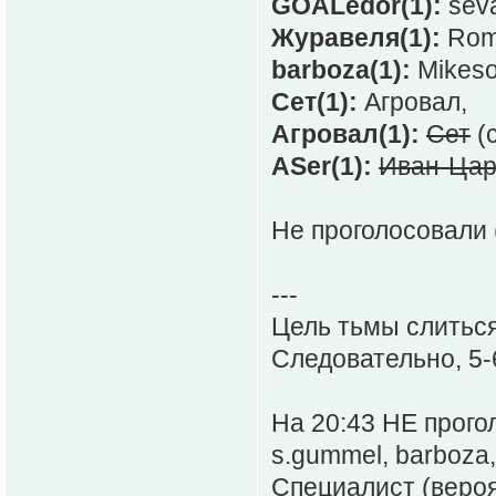
GOALedor(1):
seva
Журавеля(1):
Rome
barboza(1):
Mikeso
Сет(1):
Агровал,
Агровал(1):
Сет
(с
ASer(1):
Иван-Цар
Не проголосовали 
---
Цель тьмы слиться 
Следовательно, 5-
На 20:43 НЕ прого
s.gummel, barboza
Специалист (вероят