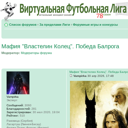
Список форумов
‹
За пределами Лиги
‹
Форумные игры и конкурсы
Мафия "Властелин Колец". Победа Балрога
Модератор:
Модераторы форума
Мафия "Властелин Колец". Победа Балр
Vampirka
30 апр 2026, 17:48
Vampirka
Эксперт
Сообщений:
3060
Благодарностей:
281
Зарегистрирован:
30 июл 2020, 19:04
Рейтинг:
510
Раковица (Сербия)
Лагартуш (Гвинея-Бисау)
Фиджи Полис Форсес (Фиджи)