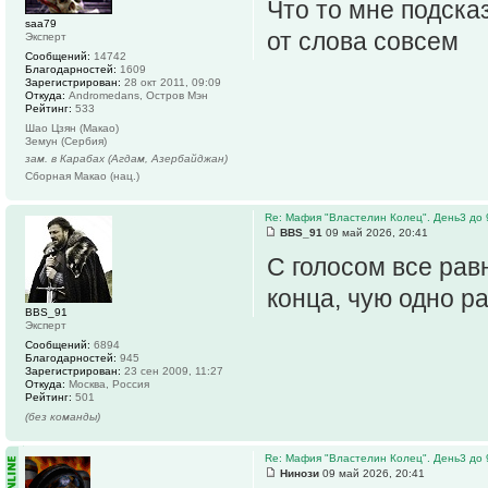
Что то мне подсказ
saa79
от слова совсем
Эксперт
Сообщений:
14742
Благодарностей:
1609
Зарегистрирован:
28 окт 2011, 09:09
Откуда:
Andromedans, Остров Мэн
Рейтинг:
533
Шао Цзян (Макао)
Земун (Сербия)
зам. в Карабах (Агдам, Азербайджан)
Сборная Макао (нац.)
Re: Мафия "Властелин Колец". День3 до 
BBS_91
09 май 2026, 20:41
С голосом все рав
конца, чую одно р
BBS_91
Эксперт
Сообщений:
6894
Благодарностей:
945
Зарегистрирован:
23 сен 2009, 11:27
Откуда:
Москва, Россия
Рейтинг:
501
(без команды)
Re: Мафия "Властелин Колец". День3 до 
Нинози
09 май 2026, 20:41