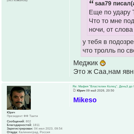
(без команды)
saa79 писал(
Еще по удару 
Что то мне под
ночи, от слова
у тебя в подозр
что тролль по с
Меджик
Это ж Саа,нам явн
Re: Мафия "Властелин Колец". День3 до 
Юрич
09 май 2026, 20:50
Mikeso
Юрич
Президент ФФ Таити
Сообщений:
802
Благодарностей:
1811
Зарегистрирован:
04 июл 2023, 09:54
Откуда:
Калининград, Россия