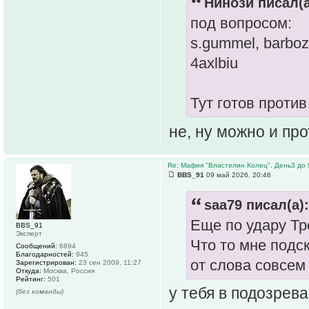
Нинози писал(а
под вопросом:
s.gummel, barboz
4axlbiu
Тут готов против
не, ну можно и пр
Re: Мафия "Властелин Колец". День3 до 
BBS_91
09 май 2026, 20:46
saa79 писал(а):
Еще по удару Тр
BBS_91
Эксперт
Что то мне подск
Сообщений:
6894
Благодарностей:
945
от слова совсем
Зарегистрирован:
23 сен 2009, 11:27
Откуда:
Москва, Россия
Рейтинг:
501
у тебя в подозрева
(без команды)