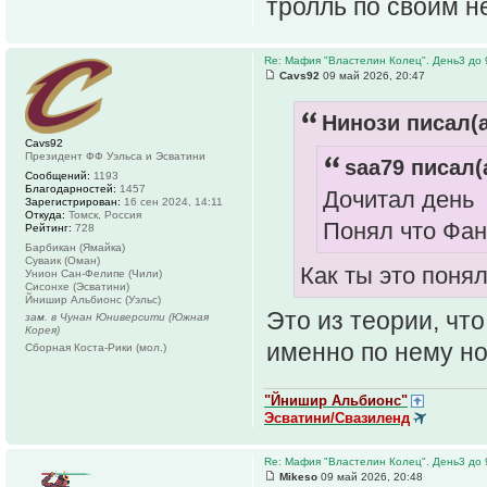
тролль по своим н
Re: Мафия "Властелин Колец". День3 до 
Cavs92
09 май 2026, 20:47
Нинози писал(а
Cavs92
Президент ФФ Уэльса и Эсватини
saa79 писал(
Сообщений:
1193
Благодарностей:
1457
Дочитал день
Зарегистрирован:
16 сен 2024, 14:11
Откуда:
Томск, Россия
Понял что Фа
Рейтинг:
728
Барбикан (Ямайка)
Суваик (Оман)
Как ты это поня
Унион Сан-Фелипе (Чили)
Сисонхе (Эсватини)
Йнишир Альбионс (Уэльс)
Это из теории, чт
зам. в Чунан Юниверсити (Южная
Корея)
именно по нему но
Сборная Коста-Рики (мол.)
"Йнишир Альбионс"
Эсватини/Свазиленд
Re: Мафия "Властелин Колец". День3 до 
Mikeso
09 май 2026, 20:48