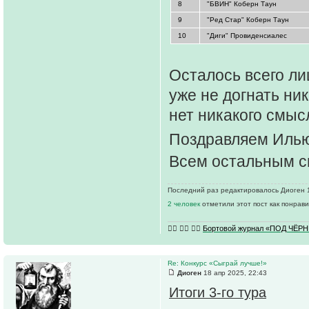
8
"БВИН" Коберн Таун
9
"Ред Стар" Коберн Таун
10
"Диги" Провиденсиалес
Осталось всего ли
уже не догнать ни
нет никакого смыс
Поздравляем Илью 
Всем остальным сп
Последний раз редактировалось Диоген 17
2 человек
отметили этот пост как понрав
🏴‍☠️ 🏴‍☠️ 🏴‍☠️
Бортовой журнал «ПОД ЧЁ
Re: Конкурс «Сыграй лучше!»
Диоген
18 апр 2025, 22:43
Итоги 3-го тура