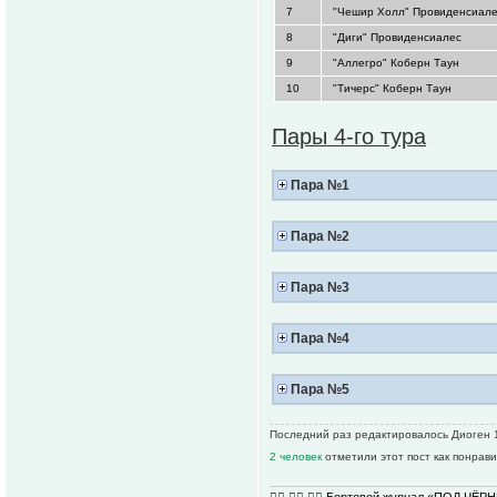
7
"Чешир Холл" Провиденсиал
8
"Диги" Провиденсиалес
9
"Аллегро" Коберн Таун
10
"Тичерс" Коберн Таун
Пары 4-го тура
Пара №1
Пара №2
Пара №3
Пара №4
Пара №5
Последний раз редактировалось Диоген 19
2 человек
отметили этот пост как понрав
🏴‍☠️ 🏴‍☠️ 🏴‍☠️
Бортовой журнал «ПОД ЧЁ