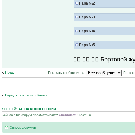
Пара №2
Пара №3
Пара №4
Пара №5
🏴‍☠️ 🏴‍☠️ 🏴‍☠️
Бортовой 
Пред.
Показать сообщения за:
Поле с
Вернуться в Теркс и Кайкос
КТО СЕЙЧАС НА КОНФЕРЕНЦИИ
Сейчас этот форум просматривают:
ClaudeBot
и гости: 0
Список форумов