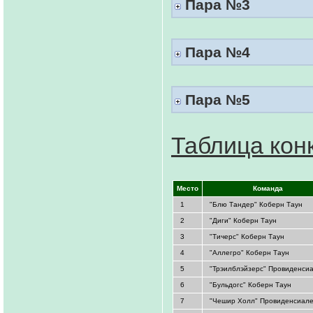
Пара №3
Пара №4
Пара №5
Таблица кон
.
Место
.
.
Команда
.
1
"Блю Тандер" Коберн Таун
2
"Диги" Коберн Таун
3
"Тичерс" Коберн Таун
4
"Аллегро" Коберн Таун
5
"Трэилблэйзерс" Провиденси
6
"Бульдогс" Коберн Таун
7
"Чешир Холл" Провиденсиал