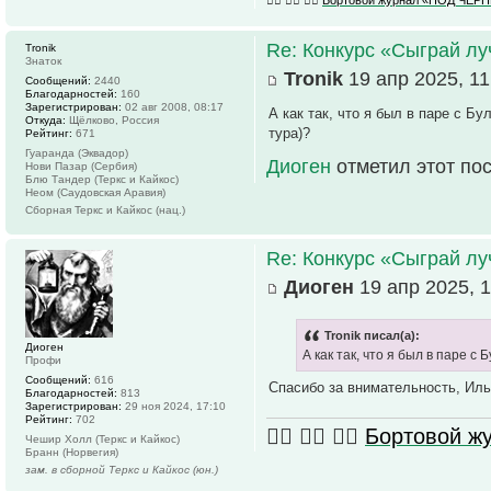
Re: Конкурс «Сыграй лу
Tronik
Знаток
Tronik
19 апр 2025, 11
Сообщений:
2440
Благодарностей:
160
Зарегистрирован:
02 авг 2008, 08:17
А как так, что я был в паре с Бу
Откуда:
Щёлково, Россия
тура)?
Рейтинг:
671
Гуаранда (Эквадор)
Диоген
отметил этот по
Нови Пазар (Сербия)
Блю Тандер (Теркс и Кайкос)
Неом (Саудовская Аравия)
Сборная Теркс и Кайкос (нац.)
Re: Конкурс «Сыграй лу
Диоген
19 апр 2025, 1
Tronik писал(а):
Диоген
А как так, что я был в паре с
Профи
Сообщений:
616
Спасибо за внимательность, Илья
Благодарностей:
813
Зарегистрирован:
29 ноя 2024, 17:10
Рейтинг:
702
🏴‍☠️ 🏴‍☠️ 🏴‍☠️
Бортовой 
Чешир Холл (Теркс и Кайкос)
Бранн (Норвегия)
зам. в сборной Теркс и Кайкос (юн.)