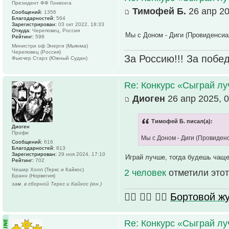
Президент ФФ Гонконга
Тимофей Б.
26 апр 20
Сообщений:
1356
Благодарностей:
564
Зарегистрирован:
03 окт 2022, 18:33
Откуда:
Череповец, Россия
Мы с Доном - Диги (Провиденсиал
Рейтинг:
598
Министри оф Энерги (Мьянма)
Череповец (Россия)
За Россию!!! За победу
Фьючер Старз (Южный Судан)
Re: Конкурс «Сыграй лу
Диоген
26 апр 2025, 0
Тимофей Б. писал(а):
Диоген
Профи
Мы с Доном - Диги (Провиденс
Сообщений:
616
Благодарностей:
813
Зарегистрирован:
29 ноя 2024, 17:10
Играй лучше, тогда будешь чаще
Рейтинг:
702
Чешир Холл (Теркс и Кайкос)
2 человек
отметили этот
Бранн (Норвегия)
зам. в сборной Теркс и Кайкос (юн.)
🏴‍☠️ 🏴‍☠️ 🏴‍☠️
Бортовой 
Re: Конкурс «Сыграй лу