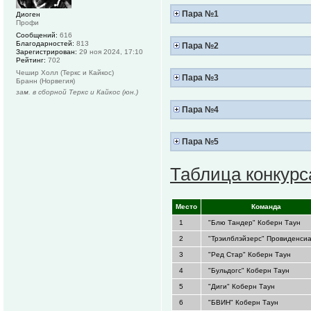
Пара №1
Диоген
Профи
Сообщений:
616
Благодарностей:
813
Пара №2
Зарегистрирован:
29 ноя 2024, 17:10
Рейтинг:
702
Чешир Холл (Теркс и Кайкос)
Пара №3
Бранн (Норвегия)
зам. в сборной Теркс и Кайкос (юн.)
Пара №4
Пара №5
Таблица конкурс
.
Место
.
.
Команда
.
1
"Блю Тандер" Коберн Таун
2
"Трэилблэйзерс" Провиденси
3
"Ред Стар" Коберн Таун
4
"Бульдогс" Коберн Таун
5
"Диги" Коберн Таун
6
"БВИН" Коберн Таун