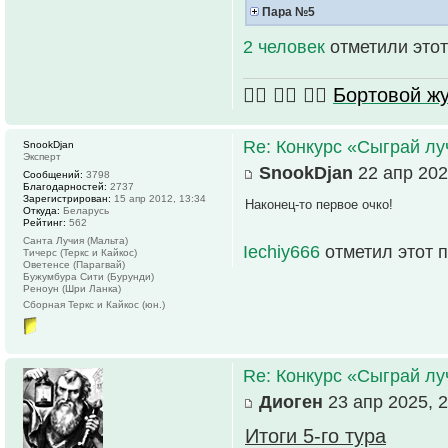
Пара №5
2 человек
отметили этот
🏴‍☠️ 🏴‍☠️ 🏴‍☠️
Бортовой 
Re: Конкурс «Сыграй лу
SnookDjan
Эксперт
SnookDjan
22 апр 202
Сообщений:
3798
Благодарностей:
2737
Зарегистрирован:
15 апр 2012, 13:34
Наконец-то первое очко!
Откуда:
Беларусь
Рейтинг:
562
Санта Лучия (Мальта)
Iechiy666
отметил этот 
Тичерс (Теркс и Кайкос)
Оветенсе (Парагвай)
Бужумбура Сити (Бурунди)
Реноун (Шри Ланка)
Сборная Теркс и Кайкос (юн.)
Re: Конкурс «Сыграй лу
Диоген
23 апр 2025, 2
Итоги 5-го тура