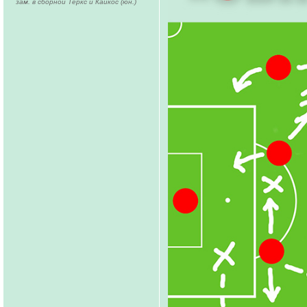
зам. в сборной Теркс и Кайкос (юн.)