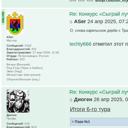
Re: Конкурс «Сыграй лу
ASer
24 апр 2025, 07:
О, снова карельское дерби с Тр
ASer
Мастер
Iechiy666
отметил этот 
Сообщений:
1040
Благодарностей:
452
Зарегистрирован:
27 мар 2008, 11:50
Откуда:
Петрозаводск, Россия
Рейтинг:
652
Вечиш (Венгрия)
Ред Стар (Теркс и Кайкос)
Эмат (Чад)
Метростарс (Австралия)
Сборная Венгрии (нац.)
Re: Конкурс «Сыграй лу
Диоген
26 апр 2025, 0
Итоги 6-го тура
Диоген
Профи
Пара №1
Сообщений:
616
Благодарностей:
813