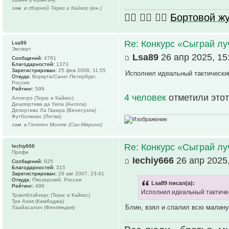
зам. в сборной Теркс и Кайкос (юн.)
🏴‍☠️ 🏴‍☠️ 🏴‍☠️
Бортовой 
Re: Конкурс «Сыграй лу
Lsa89
Эксперт
Lsa89
26 апр 2025, 15
Сообщений:
4781
Благодарностей:
1373
Зарегистрирован:
25 фев 2008, 11:55
Исполнил идеальный тактически
Откуда:
Воркута/Санкт-Петербург,
Россия
Рейтинг:
599
4 человек
отметили этот
Аллегро (Теркс и Кайкос)
Дешпортива да Уила (Ангола)
Депортиво Ла Гваира (Венесуэла)
Футболюкас (Литва)
зам. в Гаттео Монте (Сан-Марино)
Re: Конкурс «Сыграй лу
Iechiy666
Профи
Iechiy666
26 апр 2025,
Сообщений:
825
Благодарностей:
315
Зарегистрирован:
26 авг 2007, 23:41
Откуда:
Пяозерский, Россия
Lsa89 писал(а):
Рейтинг:
496
Исполнил идеальный тактичес
Трэилблэйзерс (Теркс и Кайкос)
Три Азия (Камбоджа)
Блин, взял и спалил всю малину
Лаайасалон (Финляндия)