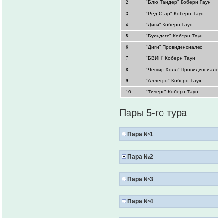
2
"Блю Тандер" Коберн Таун
3
"Ред Стар" Коберн Таун
4
"Диги" Коберн Таун
5
"Бульдогс" Коберн Таун
6
"Диги" Провиденсиалес
7
"БВИН" Коберн Таун
8
"Чешир Холл" Провиденсиал
9
"Аллегро" Коберн Таун
10
"Тичерс" Коберн Таун
Пары 5-го тура
Пара №1
Пара №2
Пара №3
Пара №4