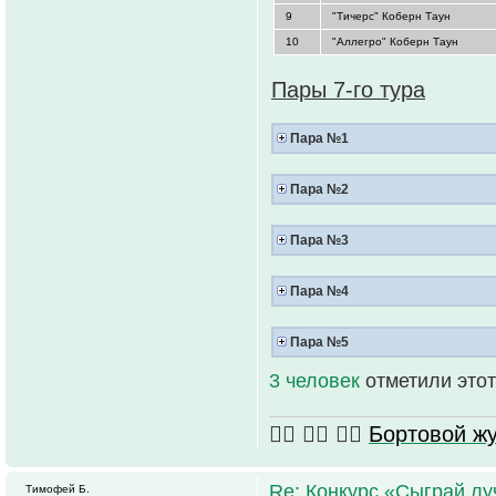
9
"Тичерс" Коберн Таун
10
"Аллегро" Коберн Таун
Пары 7-го тура
Пара №1
Пара №2
Пара №3
Пара №4
Пара №5
3 человек
отметили этот
🏴‍☠️ 🏴‍☠️ 🏴‍☠️
Бортовой 
Re: Конкурс «Сыграй лу
Тимофей Б.