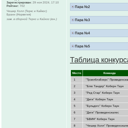
Зарегистрирован:
29 ноя 2024, 17:10
Рейтинг:
702
Пара №2
Чешир Холл (Теркс и Кайкос)
Бранн (Норвегия)
зам. в сборной Теркс и Кайкос (юн.)
Пара №3
Пара №4
Пара №5
Таблица конкурс
.
Место
.
.
Команда
.
1
"Трэилблэйзерс" Провиденси
2
"Блю Тандер" Коберн Таун
3
"Ред Стар" Коберн Таун
4
"Диги" Коберн Таун
5
"Бульдогс" Коберн Таун
6
"Диги" Провиденсиалес
7
"БВИН" Коберн Таун
8
"Чешир Холл" Провиденсиал