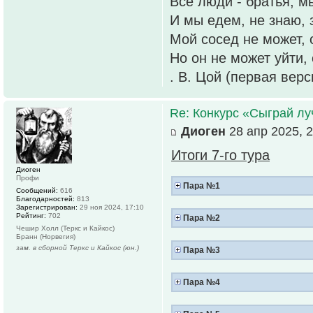
Все люди - братья, м
И мы едем, не знаю, 
Мой сосед не может, о
Но он не может уйти,
. В. Цой (первая верс
Re: Конкурс «Сыграй лу
Диоген
28 апр 2025, 2
Итоги 7-го тура
Диоген
Профи
Пара №1
Сообщений:
616
Благодарностей:
813
Зарегистрирован:
29 ноя 2024, 17:10
Рейтинг:
702
Пара №2
Чешир Холл (Теркс и Кайкос)
Бранн (Норвегия)
зам. в сборной Теркс и Кайкос (юн.)
Пара №3
Пара №4