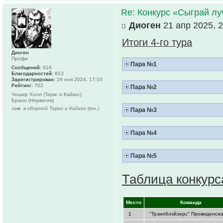
Re: Конкурс «Сыграй лу
Диоген
21 апр 2025, 2
Итоги 4-го тура
Диоген
Профи
Пара №1
Сообщений:
616
Благодарностей:
813
Зарегистрирован:
29 ноя 2024, 17:10
Рейтинг:
702
Пара №2
Чешир Холл (Теркс и Кайкос)
Бранн (Норвегия)
зам. в сборной Теркс и Кайкос (юн.)
Пара №3
Пара №4
Пара №5
Таблица конкурс
.
Место
.
.
Команда
.
1
"Трэилблэйзерс" Провиденси