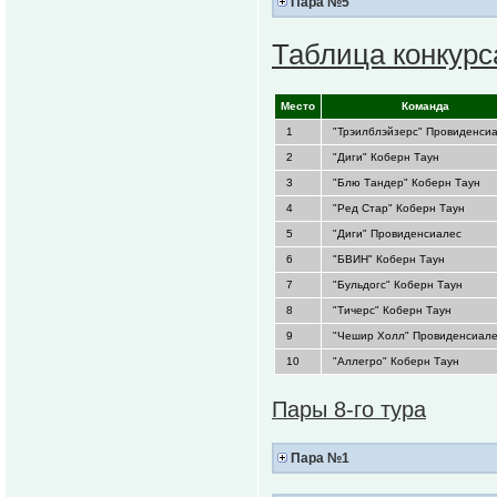
Пара №5
Таблица конкурс
.
Место
.
.
Команда
.
1
"Трэилблэйзерс" Провиденси
2
"Диги" Коберн Таун
3
"Блю Тандер" Коберн Таун
4
"Ред Стар" Коберн Таун
5
"Диги" Провиденсиалес
6
"БВИН" Коберн Таун
7
"Бульдогс" Коберн Таун
8
"Тичерс" Коберн Таун
9
"Чешир Холл" Провиденсиал
10
"Аллегро" Коберн Таун
Пары 8-го тура
Пара №1