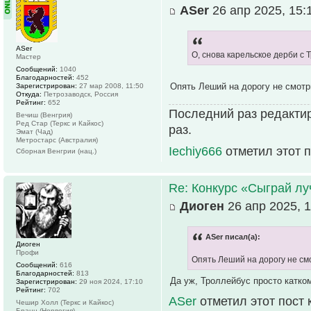
ASer
26 апр 2025, 15:
ASer
О, снова карельское дерби с 
Мастер
Сообщений:
1040
Благодарностей:
452
Опять Леший на дорогу не смот
Зарегистрирован:
27 мар 2008, 11:50
Откуда:
Петрозаводск, Россия
Рейтинг:
652
Последний раз редактир
Вечиш (Венгрия)
Ред Стар (Теркс и Кайкос)
раз.
Эмат (Чад)
Метростарс (Австралия)
Iechiy666
отметил этот 
Сборная Венгрии (нац.)
Re: Конкурс «Сыграй лу
Диоген
26 апр 2025, 1
ASer писал(а):
Диоген
Профи
Опять Леший на дорогу не см
Сообщений:
616
Благодарностей:
813
Да уж, Троллейбус просто катко
Зарегистрирован:
29 ноя 2024, 17:10
Рейтинг:
702
ASer
отметил этот пост
Чешир Холл (Теркс и Кайкос)
Бранн (Норвегия)