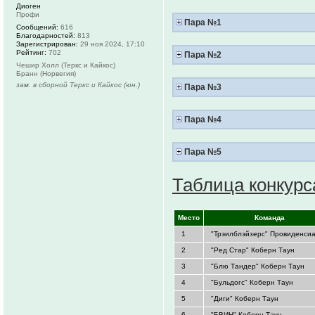
Диоген
Профи
Пара №1
Сообщений:
616
Благодарностей:
813
Зарегистрирован:
29 ноя 2024, 17:10
Рейтинг:
702
Пара №2
Чешир Холл (Теркс и Кайкос)
Бранн (Норвегия)
зам. в сборной Теркс и Кайкос (юн.)
Пара №3
Пара №4
Пара №5
Таблица конкурс
.
Место
.
.
Команда
.
1
"Трэилблэйзерс" Провиденси
2
"Ред Стар" Коберн Таун
3
"Блю Тандер" Коберн Таун
4
"Бульдогс" Коберн Таун
5
"Диги" Коберн Таун
6
"БВИН" Коберн Таун