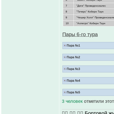
7
"Диги" Провиденсиалес
8
"Тичерс" Коберн Таун
9
"Чешир Холл" Провиденсиал
10
"Аллегро" Коберн Таун
Пары 6-го тура
Пара №1
Пара №2
Пара №3
Пара №4
Пара №5
3 человек
отметили этот
🏴‍☠️ 🏴‍☠️ 🏴‍☠️
Бортовой 