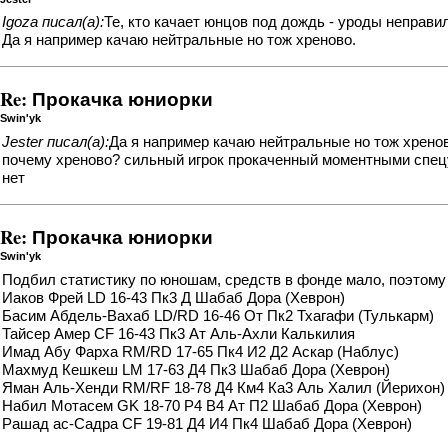
Igoza писал(а):
Те, кто качает юнцов под дождь - уроды неправ
Да я например качаю нейтральные но тож хреново.
Re: Прокачка юниорки
Swin'yk
Jester писал(а):
Да я например качаю нейтральные но тож хренов
почему хреново? сильный игрок прокаченный моментными спецу
нет
Re: Прокачка юниорки
Swin'yk
Подбил статистику по юношам, средств в фонде мало, поэтому
Иаков Фрей LD 16-43 Пк3 Д Шабаб Дора (Хеврон)
Басим Абдель-Вахаб LD/RD 16-46 От Пк2 Тхагафи (Тулькарм)
Тайсер Амер CF 16-43 Пк3 Ат Аль-Ахли Калькилия
Имад Абу Фарха RM/RD 17-65 Пк4 И2 Д2 Аскар (Наблус)
Махмуд Кешкеш LM 17-63 Д4 Пк3 Шабаб Дора (Хеврон)
Яман Аль-Хенди RM/RF 18-78 Д4 Км4 Ка3 Аль Халил (Йерихон)
Набил Мотасем GK 18-70 Р4 В4 Ат П2 Шабаб Дора (Хеврон)
Рашад ас-Садра CF 19-81 Д4 И4 Пк4 Шабаб Дора (Хеврон)