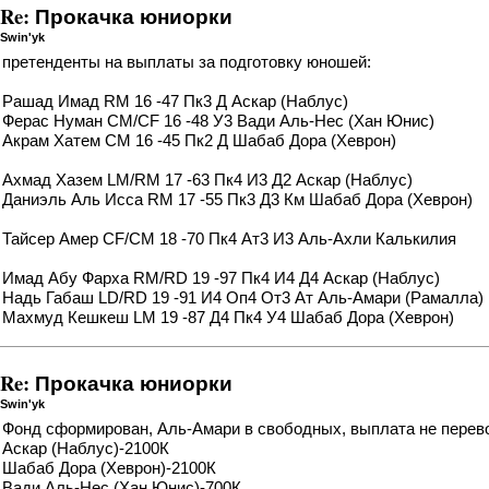
Re: Прокачка юниорки
Swin'yk
претенденты на выплаты за подготовку юношей:
Рашад Имад RM 16 -47 Пк3 Д Аскар (Наблус)
Ферас Нуман CM/CF 16 -48 У3 Вади Аль-Нес (Хан Юнис)
Акрам Хатем CM 16 -45 Пк2 Д Шабаб Дора (Хеврон)
Ахмад Хазем LM/RM 17 -63 Пк4 И3 Д2 Аскар (Наблус)
Даниэль Аль Исса RM 17 -55 Пк3 Д3 Км Шабаб Дора (Хеврон)
Тайсер Амер CF/CM 18 -70 Пк4 Ат3 И3 Аль-Ахли Калькилия
Имад Абу Фарха RM/RD 19 -97 Пк4 И4 Д4 Аскар (Наблус)
Надь Габаш LD/RD 19 -91 И4 Оп4 От3 Ат Аль-Амари (Рамалла)
Махмуд Кешкеш LM 19 -87 Д4 Пк4 У4 Шабаб Дора (Хеврон)
Re: Прокачка юниорки
Swin'yk
Фонд сформирован, Аль-Амари в свободных, выплата не перевод
Аскар (Наблус)-2100К
Шабаб Дора (Хеврон)-2100К
Вади Аль-Нес (Хан Юнис)-700К