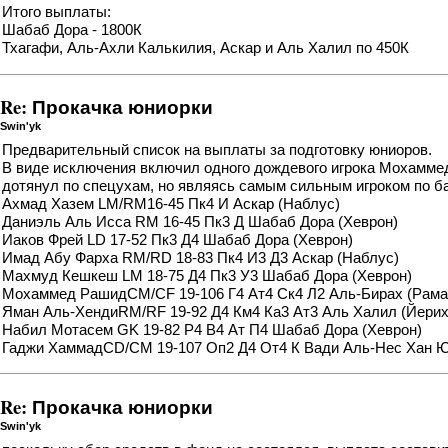
Итого выплаты:
Шабаб Дора - 1800К
Тхагафи, Аль-Ахли Калькилия, Аскар и Аль Халил по 450К
Re: Прокачка юниорки
Swin'yk
Предварительный список на выплаты за подготовку юниоров.
В виде исключения включил одного дождевого игрока Мохаммед
дотянул по спецухам, но являясь самым сильным игроком по 
Ахмад Хазем LM/RM16-45 Пк4 И Аскар (Наблус)
Даниэль Аль Исса RM 16-45 Пк3 Д Шабаб Дора (Хеврон)
Иаков Фрей LD 17-52 Пк3 Д4 Шабаб Дора (Хеврон)
Имад Абу Фарха RM/RD 18-83 Пк4 И3 Д3 Аскар (Наблус)
Махмуд Кешкеш LM 18-75 Д4 Пк3 У3 Шабаб Дора (Хеврон)
Мохаммед РашидCM/CF 19-106 Г4 Ат4 Ск4 Л2 Аль-Бирах (Рама
Яман Аль-ХендиRM/RF 19-92 Д4 Км4 Ка3 Ат3 Аль Халил (Йерих
Набил Мотасем GK 19-82 Р4 В4 Ат П4 Шабаб Дора (Хеврон)
Гаджи ХаммадCD/CM 19-107 Оп2 Д4 От4 К Вади Аль-Нес Хан 
Re: Прокачка юниорки
Swin'yk