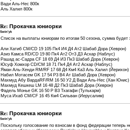
Вади Аль-Нес 800к
Аль Халил 800к
Re: Прокачка юниорки
Swin'yk
Список на выплаты юниорам по итогам 50 сезона, сумма будет 
Али Хатиб CM/CD 19 105 Пк4 И4 Д4 Ат2 Шабаб Дора (Хеврон)
Азиз Камса RD/CD 19 80 Пк4 Ат2 От3 Д3 Аскар (Наблус)
Рашад ас-Садра CF 18 69 Д4 И3 Пк3 Шабаб Дора (Хеврон)
Юсуф Хомхор CD/CM 18 71 Пк4 Д4 Ат2 Аскар (Наблус)
Яман Аль-Хенди RM/RF 17 68 Д4 Км4 Ка3 Аль Халил (Йерихон)
Набил Мотасем GK 17 54 Р3 В4 Ат Шабаб Дора (Хеврон)
Махмуд Абу ВардаRF/RM 16 50 У2 Д Вади Аль-Нес (Хан Юнис)
Махмуд Кешкеш LM 16 48 Д2 Пк3 Шабаб Дора (Хеврон)
Фадель Монье GK 16 50 Р В3 Тхагафи (Тулькарм)
Муса Ихаб CM/CF 16 45 Км4 Сильван (Иерусалим)
Re: Прокачка юниорки
Swin'yk
Поскольку голосование по взносам в фонд федерации теперь н