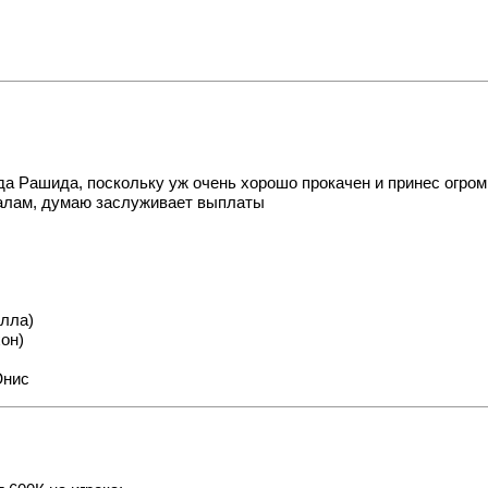
а Рашида, поскольку уж очень хорошо прокачен и принес огром
балам, думаю заслуживает выплаты
лла)
он)
Юнис