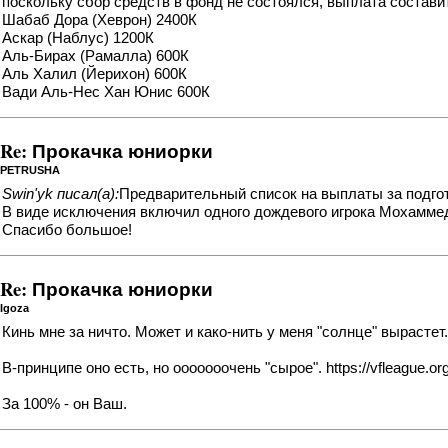
поскольку сбор средств в фонд не состоялся, выплата составит
Шабаб Дора (Хеврон) 2400К
Аскар (Наблус) 1200К
Аль-Бирах (Рамалла) 600К
Аль Халил (Йерихон) 600К
Вади Аль-Нес Хан Юнис 600К
Re: Прокачка юниорки
PETRUSHA
Swin'yk писал(а):
Предварительный список на выплаты за подго
В виде исключения включил одного дождевого игрока Мохаммед
Спасибо большое!
Re: Прокачка юниорки
Igoza
Кинь мне за ничто. Может и како-нить у меня "солнце" вырастет.??
В-принципе оно есть, но ооооооочень "сырое".
https://vfleague.
За 100% - он Ваш.