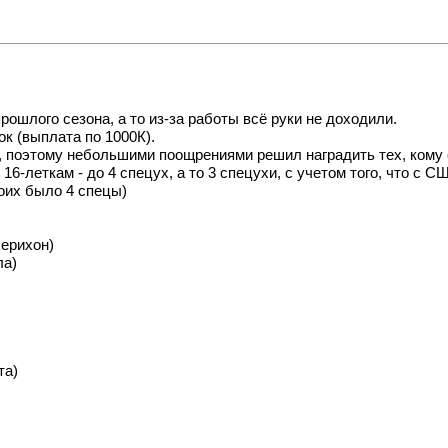
шлого сезона, а то из-за работы всё руки не доходили.
к (выплата по 1000К).
 поэтому небольшими поощрениями решил наградить тех, кому с
6-леткам - до 4 спецух, а то 3 спецухи, с учетом того, что с 
боих было 4 спецы)
ерихон)
ла)
та)