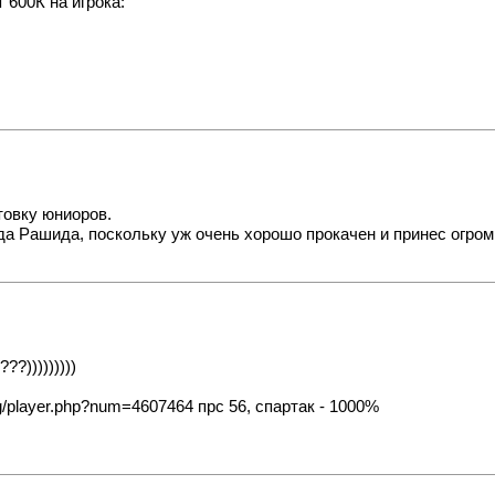
 600К на игрока:
товку юниоров.
а Рашида, поскольку уж очень хорошо прокачен и принес огром
?)))))))))
org/player.php?num=4607464
прс 56, спартак - 1000%