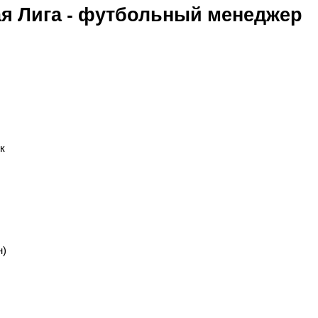
я Лига - футбольный менеджер
к
н)