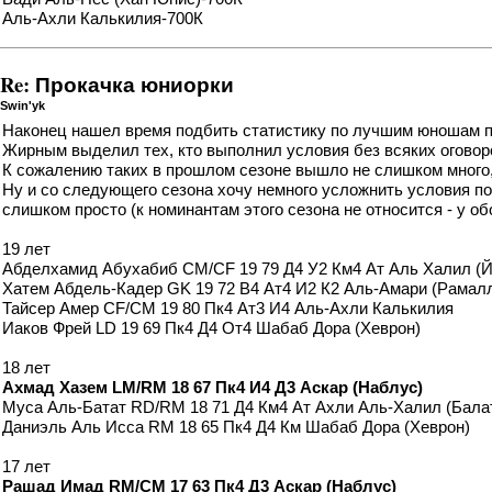
Аль-Ахли Калькилия-700К
Re: Прокачка юниорки
Swin'yk
Наконец нашел время подбить статистику по лучшим юношам про
Жирным выделил тех, кто выполнил условия без всяких оговоро
К сожалению таких в прошлом сезоне вышло не слишком много,
Ну и со следующего сезона хочу немного усложнить условия по 1
слишком просто (к номинантам этого сезона не относится - у о
19 лет
Абделхамид Абухабиб CM/CF 19 79 Д4 У2 Км4 Ат Аль Халил (Й
Хатем Абдель-Кадер GK 19 72 В4 Ат4 И2 К2 Аль-Амари (Рамал
Тайсер Амер CF/CM 19 80 Пк4 Ат3 И4 Аль-Ахли Калькилия
Иаков Фрей LD 19 69 Пк4 Д4 От4 Шабаб Дора (Хеврон)
18 лет
Ахмад Хазем LM/RM 18 67 Пк4 И4 Д3 Аскар (Наблус)
Муса Аль-Батат RD/RM 18 71 Д4 Км4 Ат Ахли Аль-Халил (Бала
Даниэль Аль Исса RM 18 65 Пк4 Д4 Км Шабаб Дора (Хеврон)
17 лет
Рашад Имад RM/CM 17 63 Пк4 Д3 Аскар (Наблус)