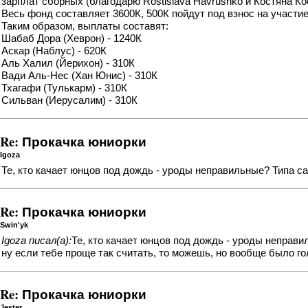
зарплат сборных (благодарю Rostislavа Havrushko и Костяна Ко
Весь фонд составляет 3600К, 500К пойдут под взнос на участи
Таким образом, выплаты составят:
Шабаб Дора (Хеврон) - 1240К
Аскар (Наблус) - 620К
Аль Халил (Йерихон) - 310К
Вади Аль-Нес (Хан Юнис) - 310К
Тхагафи (Тулькарм) - 310К
Сильван (Иерусалим) - 310К
Re: Прокачка юниорки
Igoza
Те, кто качает юнцов под дождь - уроды неправильные? Типа с
Re: Прокачка юниорки
Swin'yk
Igoza писал(а):
Те, кто качает юнцов под дождь - уроды неправ
ну если тебе проще так считать, то можешь, но вообще было г
Re: Прокачка юниорки
Jester