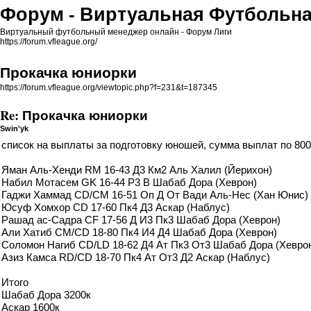
Форум - Виртуальная Футбольна
Виртуальный футбольный менеджер онлайн - Форум Лиги
https://forum.vfleague.org/
Прокачка юниорки
https://forum.vfleague.org/viewtopic.php?f=231&t=187345
Re: Прокачка юниорки
Swin'yk
список на выплаты за подготовку юношей, сумма выплат по 800
Яман Аль-Хенди RM 16-43 Д3 Км2 Аль Халил (Йерихон)
Набил Мотасем GK 16-44 Р3 В Шабаб Дора (Хеврон)
Гаджи Хаммад CD/CM 16-51 Оп Д От Вади Аль-Нес (Хан Юнис)
Юсуф Хомхор CD 17-60 Пк4 Д3 Аскар (Наблус)
Рашад ас-Садра CF 17-56 Д И3 Пк3 Шабаб Дора (Хеврон)
Али Хатиб CM/CD 18-80 Пк4 И4 Д4 Шабаб Дора (Хеврон)
Соломон Нагиб CD/LD 18-62 Д4 Ат Пк3 От3 Шабаб Дора (Хевро
Азиз Камса RD/CD 18-70 Пк4 Ат От3 Д2 Аскар (Наблус)
Итого
Шабаб Дора 3200к
Аскар 1600к