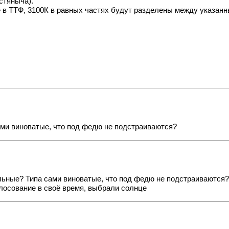
стяныча).
е в ТТФ, 3100К в равных частях будут разделены между указан
ами виноватые, что под федю не подстраиваются?
ильные? Типа сами виноватые, что под федю не подстраиваются?
олосование в своё время, выбрали солнце