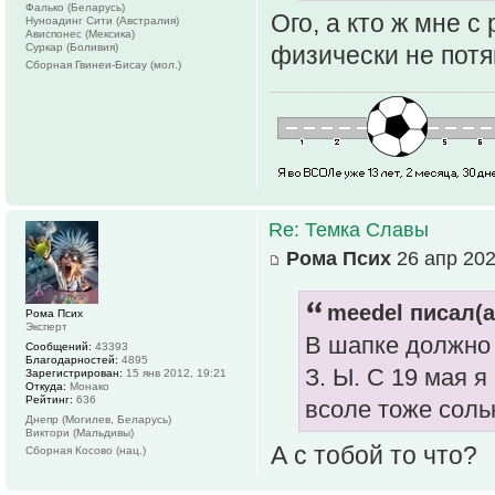
Фалько (Беларусь)
Ого, а кто ж мне 
Нуноадинг Сити (Австралия)
Ависпонес (Мексика)
Суркар (Боливия)
физически не потян
Сборная Гвинеи-Бисау (мол.)
Re: Темка Славы
Рома Псих
26 апр 202
meedel писал(а
Рома Псих
Эксперт
В шапке должно 
Сообщений:
43393
Благодарностей:
4895
З. Ы. С 19 мая я
Зарегистрирован:
15 янв 2012, 19:21
Откуда:
Монако
Рейтинг:
636
всоле тоже солью
Днепр (Могилев, Беларусь)
Виктори (Мальдивы)
А с тобой то что?
Сборная Косово (нац.)