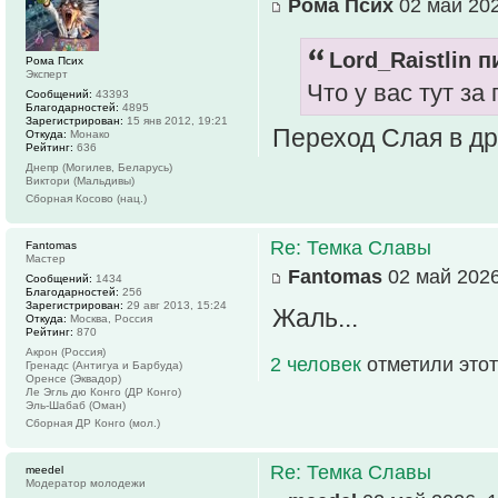
Рома Псих
02 май 202
Lord_Raistlin п
Рома Псих
Эксперт
Что у вас тут за
Сообщений:
43393
Благодарностей:
4895
Зарегистрирован:
15 янв 2012, 19:21
Переход Слая в др
Откуда:
Монако
Рейтинг:
636
Днепр (Могилев, Беларусь)
Виктори (Мальдивы)
Сборная Косово (нац.)
Re: Темка Славы
Fantomas
Мастер
Fantomas
02 май 2026
Сообщений:
1434
Благодарностей:
256
Зарегистрирован:
29 авг 2013, 15:24
Жаль...
Откуда:
Москва, Россия
Рейтинг:
870
Акрон (Россия)
2 человек
отметили этот
Гренадс (Антигуа и Барбуда)
Оренсе (Эквадор)
Ле Эгль дю Конго (ДР Конго)
Эль-Шабаб (Оман)
Сборная ДР Конго (мол.)
Re: Темка Славы
meedel
Модератор молодежи