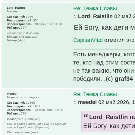
Re: Темка Славы
Lord_Raistlin
Мастер
Lord_Raistlin
02 май 2
Сообщений:
1869
Благодарностей:
554
Зарегистрирован:
28 сен 2023, 14:13
Ей Богу, как дети 
Рейтинг:
557
Тегевадзаро (Япония)
Белшина (Беларусь)
CapitanVlad
отметил это
Гейзер (Чад)
Есть менеджеры, кото
те, кто над этим сос
не так важно, что он
победили...(с)
graf34
Re: Темка Славы
meedel
Модератор молодежи
meedel
02 май 2026, 1
Сообщений:
12868
Благодарностей:
1982
Зарегистрирован:
12 фев 2009, 21:11
Рейтинг:
570
Lord_Raistlin п
Молодечно (Беларусь)
зам. в Толедо Колония Ворк (Бразилия)
Ей Богу, как дет
зам. в Агробизнес (Украина)
Сборная Ирана (юн.)