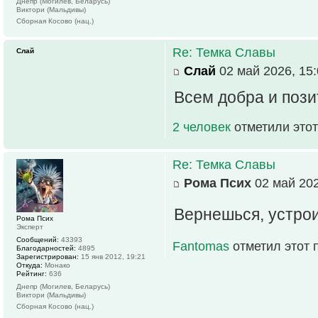
Днепр (Могилев, Беларусь)
Виктори (Мальдивы)
Сборная Косово (нац.)
Re: Темка Славы
Слай
Слай
02 май 2026, 15:
Всем добра и поз
2 человек
отметили этот
Re: Темка Славы
Рома Псих
02 май 202
Вернешься, устро
Рома Псих
Эксперт
Сообщений:
43393
Fantomas
отметил этот 
Благодарностей:
4895
Зарегистрирован:
15 янв 2012, 19:21
Откуда:
Монако
Рейтинг:
636
Днепр (Могилев, Беларусь)
Виктори (Мальдивы)
Сборная Косово (нац.)