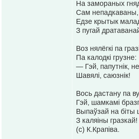
На замораных гня
Сам непадкаваны,
Едзе крытык мала
З пугай дратавана
Воз нялёгкі па граз
Па калодкі грузне:
— Гэй, папутнік, не
Шавялі, саюзнік!
Вось дастану па в
Гэй, шамкамі бразг
Выпаўзай на біты
З каляіны гразкай!
(с) К.Крапіва.