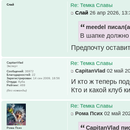
Re: Темка Славы
Слай
Слай
26 апр 2026, 13:
meedel писал(а
В шапке должно 
Предпочту остави
Re: Темка Славы
CapitanVlad
Эксперт
CapitanVlad
02 май 20
Сообщений:
36972
Благодарностей:
22
Зарегистрирован:
14 сен 2009, 18:56
И кто ж теперь под
Откуда:
Куба
Рейтинг:
469
Кто и какой клуб 
(без команды)
Re: Темка Славы
Рома Псих
02 май 202
CapitanVlad пис
Рома Псих