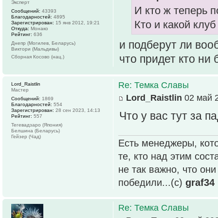
Эксперт
И кто ж теперь п
Сообщений:
43393
Благодарностей:
4895
Кто и какой клу
Зарегистрирован:
15 янв 2012, 19:21
Откуда:
Монако
Рейтинг:
636
и подберут ли воо
Днепр (Могилев, Беларусь)
Виктори (Мальдивы)
что придет кто ни 
Сборная Косово (нац.)
Re: Темка Славы
Lord_Raistlin
Мастер
Lord_Raistlin
02 май 2
Сообщений:
1869
Благодарностей:
554
Зарегистрирован:
28 сен 2023, 14:13
Что у вас тут за п
Рейтинг:
557
Тегевадзаро (Япония)
Белшина (Беларусь)
Гейзер (Чад)
Есть менеджеры, кото
те, кто над этим сос
не так важно, что он
победили...(с)
graf34
Re: Темка Славы