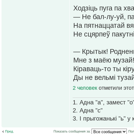
Ходзіць пуга па хв
— Не бал-лу-уй, па
На пятнаццатай в
Не сцярпеў пакутні
— Крытык! Роднень
Мне з маёю музай
Кіраваць-то ты кір
Ды не вельмі тузай
2 человек
отметили этот
1. Адна "а", замест "о
2. Адна "с"
3. І прыгожанькі "ь" у
Пред.
Показать сообщения за:
Пол