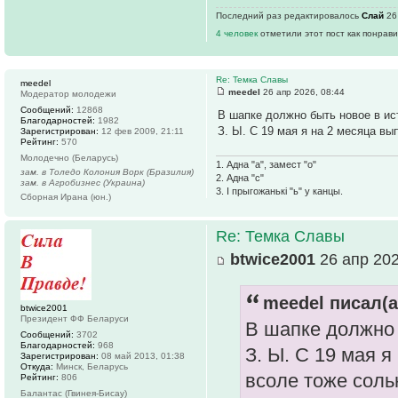
Последний раз редактировалось
Слай
26 
4 человек
отметили этот пост как понрав
Re: Темка Славы
meedel
meedel
26 апр 2026, 08:44
Модератор молодежи
Сообщений:
12868
В шапке должно быть новое в ис
Благодарностей:
1982
З. Ы. С 19 мая я на 2 месяца вы
Зарегистрирован:
12 фев 2009, 21:11
Рейтинг:
570
Молодечно (Беларусь)
1. Адна "а", замест "о"
зам. в Толедо Колония Ворк (Бразилия)
2. Адна "с"
зам. в Агробизнес (Украина)
3. І прыгожанькі "ь" у канцы.
Сборная Ирана (юн.)
Re: Темка Славы
btwice2001
26 апр 202
meedel писал(а
btwice2001
Президент ФФ Беларуси
В шапке должно 
Сообщений:
3702
Благодарностей:
968
З. Ы. С 19 мая я
Зарегистрирован:
08 май 2013, 01:38
Откуда:
Минск, Беларусь
всоле тоже солью
Рейтинг:
806
Балантас (Гвинея-Бисау)