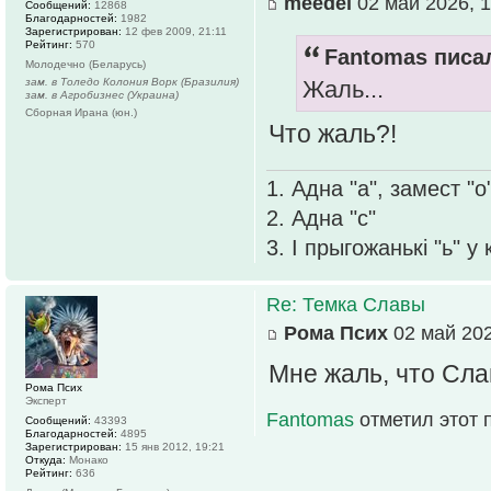
meedel
02 май 2026, 1
Сообщений:
12868
Благодарностей:
1982
Зарегистрирован:
12 фев 2009, 21:11
Рейтинг:
570
Fantomas писал
Молодечно (Беларусь)
зам. в Толедо Колония Ворк (Бразилия)
Жаль...
зам. в Агробизнес (Украина)
Сборная Ирана (юн.)
Что жаль?!
1. Адна "а", замест "о
2. Адна "с"
3. І прыгожанькі "ь" у
Re: Темка Славы
Рома Псих
02 май 202
Мне жаль, что Сла
Рома Псих
Эксперт
Fantomas
отметил этот 
Сообщений:
43393
Благодарностей:
4895
Зарегистрирован:
15 янв 2012, 19:21
Откуда:
Монако
Рейтинг:
636