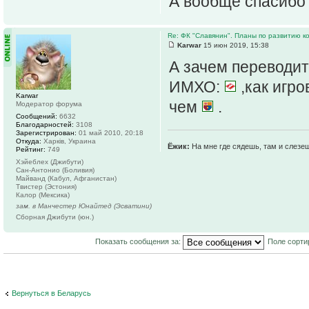
А вообще спасибо
Re: ФК "Славянин". Планы по развитию 
Karwar
15 июн 2019, 15:38
А зачем переводи
ИМХО:
,как игро
Karwar
чем
.
Модератор форума
Сообщений:
6632
Благодарностей:
3108
Зарегистрирован:
01 май 2010, 20:18
Откуда:
Харків, Украина
Ёжик:
На мне где сядешь, там и слезе
Рейтинг:
749
Хэйеблех (Джибути)
Сан-Антонио (Боливия)
Майванд (Кабул, Афганистан)
Твистер (Эстония)
Калор (Мексика)
зам. в Манчестер Юнайтед (Эсватини)
Сборная Джибути (юн.)
Показать сообщения за:
Поле сорти
Вернуться в Беларусь