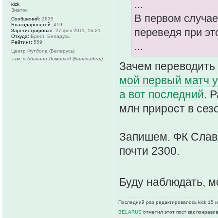
...
kick
Знаток
В первом случае 
Сообщений:
2835
Благодарностей:
419
переведя при эт
Зарегистрирован:
27 фев 2011, 16:21
Откуда:
Брест, Беларусь
Рейтинг:
559
...
Центр Футбола (Беларусь)
зам. в Абахани Лимитед (Бангладеш)
Зачем переводить 
мой первый матч у
а вот последний
. 
млн прирост в сез
Запишем. ФК Слав
почти 2300.
Буду наблюдать, м
Последний раз редактировалось kick 15 и
BELARUS
отметил этот пост как понрави