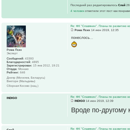
Последний раз редактировалось
Слай
26 
4 человек
отметили этот пост как понрав
Re: ФК "Славянин". Планы по развитию 
Рома Псих
14 июн 2019, 12:35
понеслось...
Рома Псих
Эксперт
Сообщений:
43393
Благодарностей:
4895
Зарегистрирован:
15 янв 2012, 19:21
Откуда:
Монако
Рейтинг:
646
Днепр (Могилев, Беларусь)
Виктори (Мальдивы)
Сборная Косово (нац.)
Re: ФК "Славянин". Планы по развитию 
INDIGO
INDIGO
14 июн 2019, 12:39
Вроде по-другому
Re: ФК "Славянин". Планы по развитию 
Слай