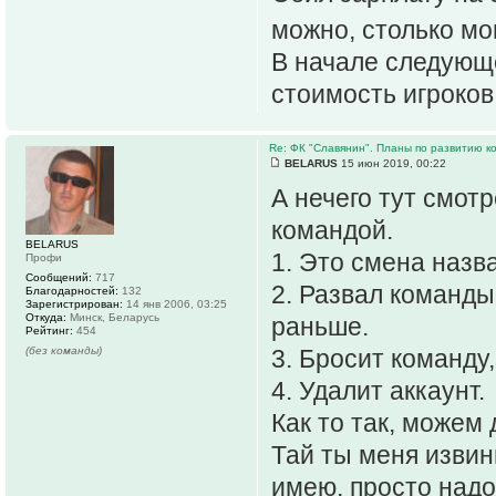
можно, столько м
В начале следующе
стоимость игроков
Re: ФК "Славянин". Планы по развитию 
BELARUS
15 июн 2019, 00:22
А нечего тут смотр
командой.
BELARUS
1. Это смена назв
Профи
Сообщений:
717
2. Развал команды 
Благодарностей:
132
Зарегистрирован:
14 янв 2006, 03:25
Откуда:
Минск, Беларусь
раньше.
Рейтинг:
454
(без команды)
3. Бросит команду,
4. Удалит аккаунт.
Как то так, можем 
Тай ты меня извини
имею, просто надо