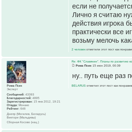
если не получается
Лично я считаю ну
действия игрока б
практически все иг
возьму мелочь как
2 человек
отметили этот пост как понрав
Re: ФК "Славянин". Планы по развитию 
Рома Псих
15 июн 2019, 00:39
ну.. путь еще раз 
Рома Псих
BELARUS
отметил этот пост как понрави
Эксперт
Сообщений:
43393
Благодарностей:
4895
Зарегистрирован:
15 янв 2012, 19:21
Откуда:
Монако
Рейтинг:
646
Днепр (Могилев, Беларусь)
Виктори (Мальдивы)
Сборная Косово (нац.)