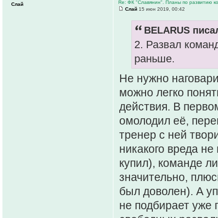
Re: ФК "Славянин". Планы по развитию 
Слай
Слай
15 июн 2019, 00:42
BELARUS писал
2. Развал команд
раньше.
Не нужно наговари
можно легко понят
действия. В первом
омолодил её, пере
тренер с ней твор
никакого вреда не
купил), команде л
значительно, плюс
был доволен). А уп
не подбирает уже 