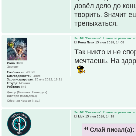
довёл дело до конц
творить. Значит е
трепыхаться.
Re: ФК "Славянин". Планы по развитию 
Рома Псих
15 июн 2019, 14:08
Так никто и не спо
мечтаешь. На здор
Рома Псих
Эксперт
Сообщений:
43393
Благодарностей:
4895
Зарегистрирован:
15 янв 2012, 19:21
Откуда:
Монако
Рейтинг:
646
Днепр (Могилев, Беларусь)
Виктори (Мальдивы)
Сборная Косово (нац.)
Re: ФК "Славянин". Планы по развитию 
kick
15 июн 2019, 14:38
Слай писал(а):