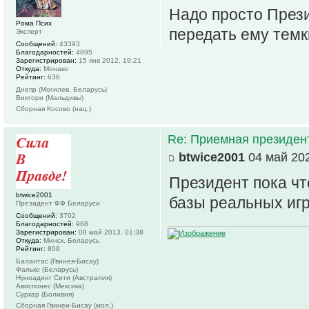
Надо просто Прези
Рома Псих
передать ему темк
Эксперт
Сообщений:
43393
Благодарностей:
4895
Зарегистрирован:
15 янв 2012, 19:21
Откуда:
Монако
Рейтинг:
636
Днепр (Могилев, Беларусь)
Виктори (Мальдивы)
Сборная Косово (нац.)
Re: Приемная президен
btwice2001
04 май 202
Президент пока чт
btwice2001
базы реальных игр
Президент ФФ Беларуси
Сообщений:
3702
Благодарностей:
968
Зарегистрирован:
08 май 2013, 01:38
Откуда:
Минск, Беларусь
Рейтинг:
806
Балантас (Гвинея-Бисау)
Фалько (Беларусь)
Нуноадинг Сити (Австралия)
Ависпонес (Мексика)
Суркар (Боливия)
Сборная Гвинеи-Бисау (мол.)