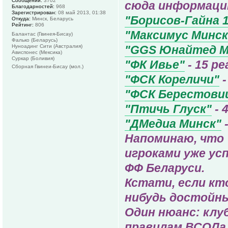
Сообщений:
3702
сюда информаци
Благодарностей:
968
Зарегистрирован:
08 май 2013, 01:38
"Борисов-Гайна 
Откуда:
Минск, Беларусь
Рейтинг:
806
"Максимус Минск
Балантас (Гвинея-Бисау)
Фалько (Беларусь)
Нуноадинг Сити (Австралия)
"GGS Юнайтед М
Ависпонес (Мексика)
Суркар (Боливия)
"ФК Ивье"
- 15 р
Сборная Гвинеи-Бисау (мол.)
"ФСК Кореличи"
-
"ФСК Берестови
"Птичь Глуск"
- 
"ДМедиа Минск"
-
Напоминаю, что 
игроками уже ус
ФФ Беларуси.
Кстати, если кт
нибудь достойны
Один нюанс: клу
правилам ВСОЛа 