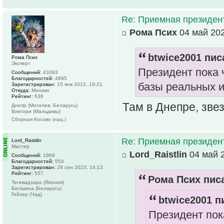
Re: Приемная президен
Рома Псих
04 май 202
btwice2001 пис
Рома Псих
Эксперт
Президент пока 
Сообщений:
43393
Благодарностей:
4895
базы реальных и
Зарегистрирован:
15 янв 2012, 19:21
Откуда:
Монако
Рейтинг:
636
Там в Днепре, зве
Днепр (Могилев, Беларусь)
Виктори (Мальдивы)
Сборная Косово (нац.)
Re: Приемная президен
Lord_Raistlin
Мастер
Lord_Raistlin
04 май 2
Сообщений:
1869
Благодарностей:
554
Зарегистрирован:
28 сен 2023, 14:13
Рейтинг:
557
Рома Псих писа
Тегевадзаро (Япония)
Белшина (Беларусь)
Гейзер (Чад)
btwice2001 п
Президент пок