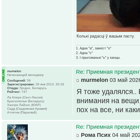
Колькі радасці ў вашым пасту.
1. Адна "а", замест "о"
2. Адна "с"
3. І прыгожанькі "ь" у канцы.
Re: Приемная президен
murmelon
Начинающий менеджер
murmelon
03 май 2026
Сообщений:
59
Зарегистрирован:
26 янв 2013, 20:18
Откуда:
Гродно, Беларусь
Я тоже удалялся..
Рейтинг:
747
Ла Клери (Сент-Люсия)
внимания на вещи,
Краснополье (Беларусь)
Хангри Лайонс (ЮАР)
пох на все, ни как
Садд (Саудовская Аравия)
Атлетик (Парагвай)
Re: Приемная президен
Рома Псих
04 май 202