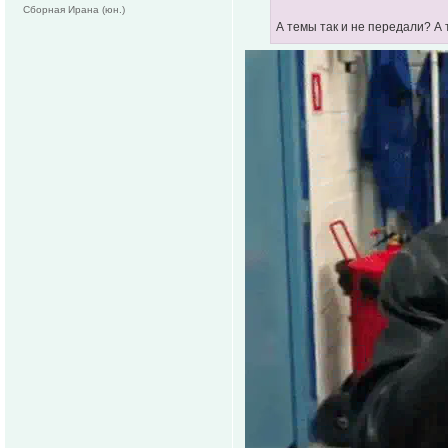
Сборная Ирана (юн.)
А темы так и не передали? А