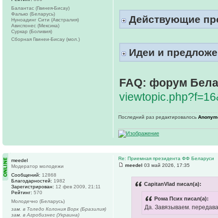
Балантас (Гвинея-Бисау)
Фалько (Беларусь)
Действующие про
Нуноадинг Сити (Австралия)
Ависпонес (Мексика)
Суркар (Боливия)
Сборная Гвинеи-Бисау (мол.)
Идеи и предложе
FAQ: форум Бела
viewtopic.php?f=1
Последний раз редактировалось
Anonym
Re: Приемная президента ФФ Беларуси
meedel
meedel
03 май 2026, 17:35
Модератор молодежи
Сообщений:
12868
Благодарностей:
1982
CapitanVlad писал(а):
Зарегистрирован:
12 фев 2009, 21:11
Рейтинг:
570
Рома Псих писал(а):
Молодечно (Беларусь)
Да. Завязываем. передава
зам. в Толедо Колония Ворк (Бразилия)
зам. в Агробизнес (Украина)