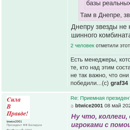
базы реальных
Там в Днепре, з
Днепру звезды не 
шинного комбинат
2 человек
отметили этот
Есть менеджеры, кото
те, кто над этим сос
не так важно, что он
победили...(с)
graf34
Re: Приемная президен
btwice2001
08 май 202
Ну что, коллеги
btwice2001
игроками с пом
Президент ФФ Беларуси