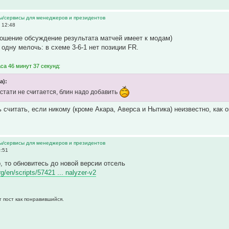
ы/сервисы для менеджеров и президентов
 12:48
ношение обсуждение результата матчей имеет к модам)
одну мелочь: в схеме 3-6-1 нет позиции FR.
са 46 минут 37 секунд:
а):
стати не считается, блин надо добавить
 считать, если никому (кроме Акара, Аверса и Нытика) неизвестно, как о
ы/сервисы для менеджеров и президентов
0:51
, то обновитесь до новой версии отсель
rg/en/scripts/57421 ... nalyzer-v2
т пост как понравившийся.