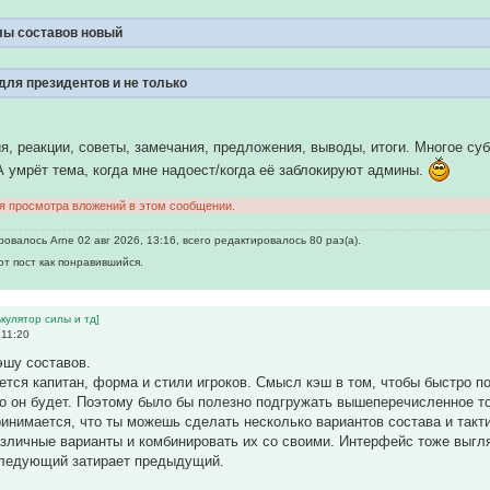
лы составов новый
ля президентов и не только
я, реакции, советы, замечания, предложения, выводы, итоги. Многое су
А умрёт тема, когда мне надоест/когда её заблокируют админы.
ля просмотра вложений в этом сообщении.
овалось Arne 02 авг 2026, 13:16, всего редактировалось 80 раз(а).
от пост как понравившийся.
кулятор силы и тд]
 11:20
эшу составов.
яется капитан, форма и стили игроков. Смысл кэш в том, чтобы быстро по
о он будет. Поэтому было бы полезно подгружать вышеперечисленное то
ринимается, что ты можешь сделать несколько вариантов состава и такти
зличные варианты и комбинировать их со своими. Интерфейс тоже выгляд
следующий затирает предыдущий.