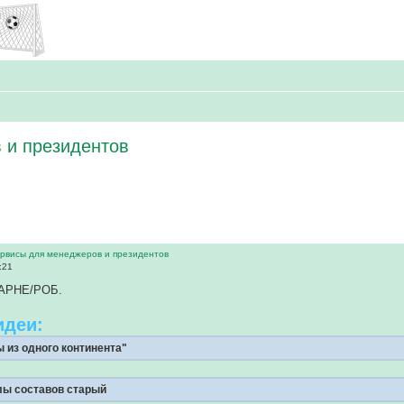
 и президентов
рвисы для менеджеров и президентов
:21
/АРНЕ/РОБ.
идеи:
 из одного континента"
лы составов старый