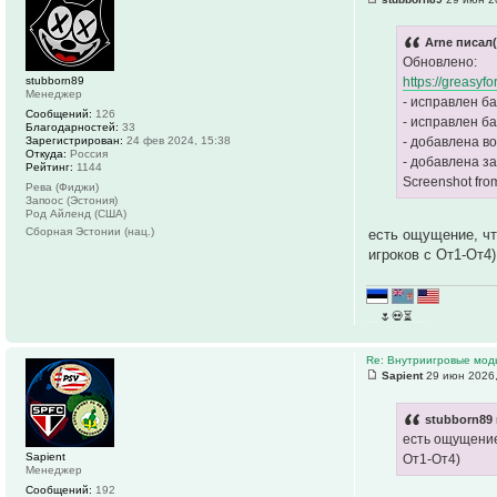
Arne писал(
Обновлено:
stubborn89
https://greasyfo
Менеджер
- исправлен ба
Сообщений:
126
- исправлен б
Благодарностей:
33
Зарегистрирован:
24 фев 2024, 15:38
- добавлена в
Откуда:
Россия
- добавлена з
Рейтинг:
1144
Screenshot fro
Рева (Фиджи)
Запоос (Эстония)
Род Айленд (США)
Сборная Эстонии (нац.)
есть ощущение, чт
игроков с От1-От4)
__
🌷💀⏳
__
Re: Внутриигровые мод
Sapient
29 июн 2026,
stubborn89 
есть ощущение
Sapient
От1-От4)
Менеджер
Сообщений:
192