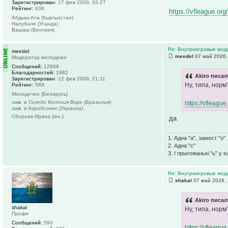
Зарегистрирован:
17 фев 2009, 02:27
Рейтинг:
638
https://vfleague.
Абдыш-Ата (Кыргызстан)
Налубале (Уганда)
Вашаш (Венгрия)
Re: Внутриигровые мод
meedel
meedel
07 май 2026,
Модератор молодежи
Сообщений:
12868
Благодарностей:
1982
Akiro писал
Зарегистрирован:
12 фев 2009, 21:11
Ну, типа, норм
Рейтинг:
569
Молодечно (Беларусь)
зам. в Толедо Колония Ворк (Бразилия)
https://vflea
зам. в Агробизнес (Украина)
Сборная Ирана (юн.)
да
1. Адна "а", замест "о"
2. Адна "с"
3. І прыгожанькі "ь" у 
Re: Внутриигровые мод
shakal
07 май 2026, 
Akiro писал
shakal
Ну, типа, норм
Профи
Сообщений:
593
https://vflea