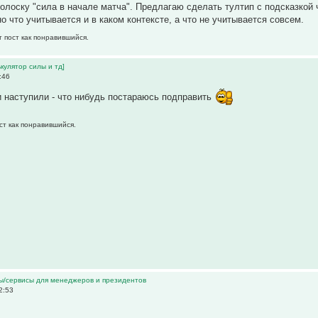
 полоску "сила в начале матча". Предлагаю сделать тултип с подсказкой 
о что учитывается и в каком контексте, а что не учитывается совсем.
т пост как понравившийся.
кулятор силы и тд]
:46
 наступили - что нибудь постараюсь подправить
ст как понравившийся.
ы/сервисы для менеджеров и президентов
2:53