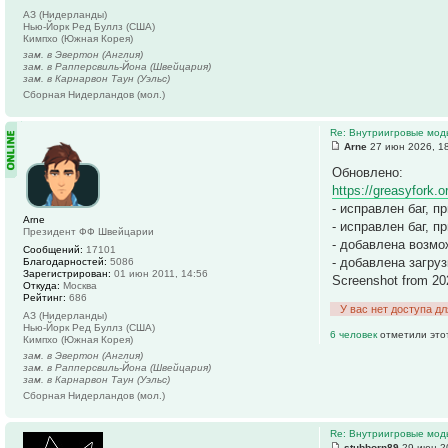
АЗ (Нидерланды)
Нью-Йорк Ред Буллз (США)
Кимпхо (Южная Корея)
зам. в Эвертон (Англия)
зам. в Рапперсвиль-Йона (Швейцария)
зам. в Карнарвон Таун (Уэльс)
Сборная Нидерландов (мол.)
Re: Внутриигровые мод
Arne
27 июн 2026, 1
Обновлено:
https://greasyfork.o
- исправлен баг, п
Arne
- исправлен баг, 
Президент ФФ Швейцарии
- добавлена возмо
Сообщений:
17101
- добавлена загру
Благодарностей:
5086
Зарегистрирован:
01 июн 2011, 14:56
Screenshot from 20
Откуда:
Москва
Рейтинг:
686
У вас нет доступа д
АЗ (Нидерланды)
Нью-Йорк Ред Буллз (США)
6 человек
отметили это
Кимпхо (Южная Корея)
зам. в Эвертон (Англия)
зам. в Рапперсвиль-Йона (Швейцария)
зам. в Карнарвон Таун (Уэльс)
Сборная Нидерландов (мол.)
Re: Внутриигровые мод
stubborn89
29 июн 2