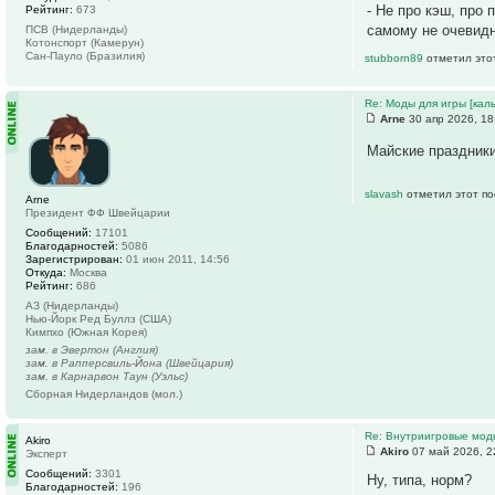
- Не про кэш, про
Рейтинг:
673
самому не очевидн
ПСВ (Нидерланды)
Котонспорт (Камерун)
Сан-Пауло (Бразилия)
stubborn89
отметил это
Re: Моды для игры [каль
Arne
30 апр 2026, 18
Майские праздники
slavash
отметил этот по
Arne
Президент ФФ Швейцарии
Сообщений:
17101
Благодарностей:
5086
Зарегистрирован:
01 июн 2011, 14:56
Откуда:
Москва
Рейтинг:
686
АЗ (Нидерланды)
Нью-Йорк Ред Буллз (США)
Кимпхо (Южная Корея)
зам. в Эвертон (Англия)
зам. в Рапперсвиль-Йона (Швейцария)
зам. в Карнарвон Таун (Уэльс)
Сборная Нидерландов (мол.)
Re: Внутриигровые мод
Akiro
Akiro
07 май 2026, 2
Эксперт
Сообщений:
3301
Ну, типа, норм?
Благодарностей:
196