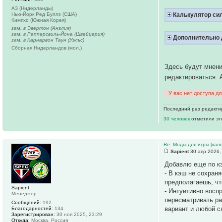
АЗ (Нидерланды)
Нью-Йорк Ред Буллз (США)
Калькулятор си
Кимпхо (Южная Корея)
зам. в Эвертон (Англия)
зам. в Рапперсвиль-Йона (Швейцария)
Дополнительно д
зам. в Карнарвон Таун (Уэльс)
Сборная Нидерландов (мол.)
Здесь будут мнени
редактироваться. 
У вас нет доступа д
Последний раз редактир
30 человек
отметили эт
Re: Моды для игры [каль
Sapient
30 апр 2026,
Добавлю еще по к
- В кэш не сохран
предполагаешь, чт
Sapient
- Интуитивно восп
Менеджер
пересматривать ра
Сообщений:
192
вариант и любой 
Благодарностей:
134
Зарегистрирован:
30 ноя 2025, 23:29
Откуда:
Москва, Россия