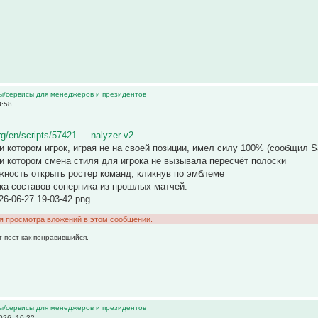
ы/сервисы для менеджеров и президентов
8:58
rg/en/scripts/57421 ... nalyzer-v2
ри котором игрок, играя не на своей позиции, имел силу 100% (сообщил S
при котором смена стиля для игрока не вызывала пересчёт полоски
жность открыть ростер команд, кликнув по эмблеме
зка составов соперника из прошлых матчей:
26-06-27 19-03-42.png
ля просмотра вложений в этом сообщении.
т пост как понравившийся.
ы/сервисы для менеджеров и президентов
026, 10:22