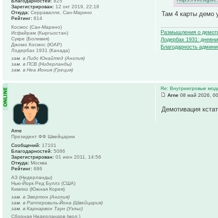
Благодарностей:
825
Зарегистрирован:
12 окт 2019, 22:18
Откуда:
Серравалле, Сан-Марино
Там 4 карты демо у
Рейтинг:
814
Космос (Сан-Марино)
Размышления о демот
Исфайрам (Кыргызстан)
Сукре (Боливия)
Лодербах 1931: дневни
Джомо Космос (ЮАР)
Благодарность админи
Лодербах 1931 (Канада)
зам. в Лидс Юнайтед (Англия)
зам. в ПСВ (Нидерланды)
зам. в Неа Иония (Греция)
Re: Внутриигровые мод
Arne
08 май 2026, 0
Демотивация кстат
Arne
Президент ФФ Швейцарии
Сообщений:
17101
Благодарностей:
5086
Зарегистрирован:
01 июн 2011, 14:56
Откуда:
Москва
Рейтинг:
686
АЗ (Нидерланды)
Нью-Йорк Ред Буллз (США)
Кимпхо (Южная Корея)
зам. в Эвертон (Англия)
зам. в Рапперсвиль-Йона (Швейцария)
зам. в Карнарвон Таун (Уэльс)
Сборная Нидерландов (мол.)