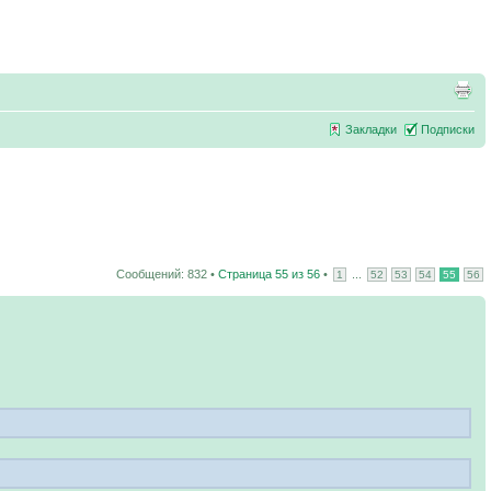
Закладки
Подписки
Сообщений: 832 •
Страница
55
из
56
•
...
1
52
53
54
55
56