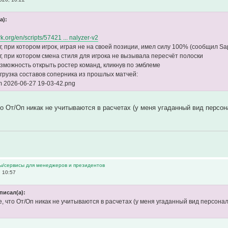
а):
rk.org/en/scripts/57421 ... nalyzer-v2
г, при котором игрок, играя не на своей позиции, имел силу 100% (сообщил Sap
аг, при котором смена стиля для игрока не вызывала пересчёт полоски
озможность открыть ростер команд, кликнув по эмблеме
агрузка составов соперника из прошлых матчей:
m 2026-06-27 19-03-42.png
о От/Оп никак не учитываются в расчетах (у меня угаданный вид персо
ы/сервисы для менеджеров и президентов
 10:57
писал(а):
, что От/Оп никак не учитываются в расчетах (у меня угаданный вид персона