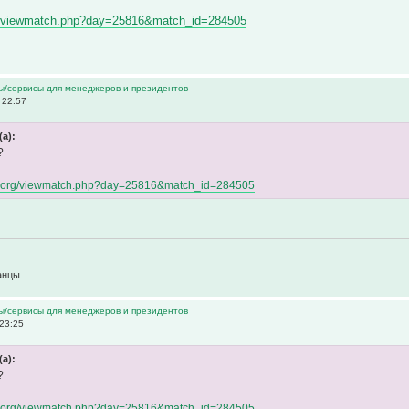
org/viewmatch.php?day=25816&match_id=284505
ы/сервисы для менеджеров и президентов
 22:57
(а):
?
gue.org/viewmatch.php?day=25816&match_id=284505
канцы.
ы/сервисы для менеджеров и президентов
23:25
(а):
?
gue.org/viewmatch.php?day=25816&match_id=284505