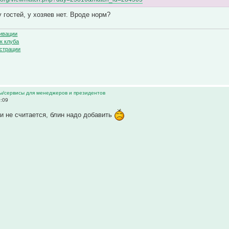
 гостей, у хозяев нет. Вроде норм?
ивации
к клуба
страции
ы/сервисы для менеджеров и президентов
0:09
и не считается, блин надо добавить