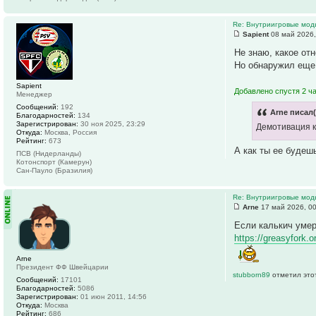
Re: Внутриигровые мод
Sapient
08 май 2026,
Не знаю, какое от
Но обнаружил еще 
Sapient
Добавлено спустя 2 ча
Менеджер
Сообщений:
192
Arne писал(
Благодарностей:
134
Зарегистрирован:
30 ноя 2025, 23:29
Демотивация к
Откуда:
Москва, Россия
Рейтинг:
673
А как ты ее будешь
ПСВ (Нидерланды)
Котонспорт (Камерун)
Сан-Пауло (Бразилия)
Re: Внутриигровые мод
Arne
17 май 2026, 0
Если калькич умер
https://greasyfork.o
Arne
Президент ФФ Швейцарии
stubborn89
отметил это
Сообщений:
17101
Благодарностей:
5086
Зарегистрирован:
01 июн 2011, 14:56
Откуда:
Москва
Рейтинг:
686