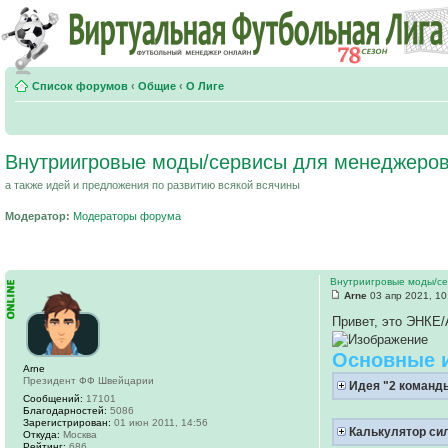
Список форумов
‹
Общие
‹
О Лиге
Внутриигровые моды/сервисы для менеджеров
а также идей и предложения по развитию всякой всячины
Модератор:
Модераторы форума
Внутриигровые моды/се
Arne
03 апр 2021, 10
Привет, это ЭНКЕ
Основные 
Arne
Президент ФФ Швейцарии
Идея "2 команды
Сообщений:
17101
Благодарностей:
5086
Зарегистрирован:
01 июн 2011, 14:56
Калькулятор си
Откуда:
Москва
Рейтинг:
686