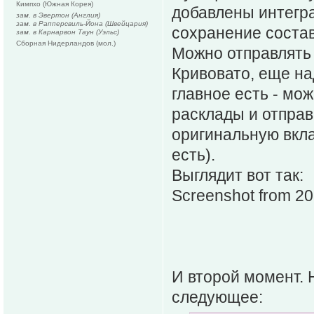
Кимпхо (Южная Корея)
добавлены интегра
зам. в Эвертон (Англия)
зам. в Рапперсвиль-Йона (Швейцария)
сохранение состав
зам. в Карнарвон Таун (Уэльс)
Сборная Нидерландов (мол.)
Можно отправлять 
Кривовато, еще на
главное есть - мо
расклады и отправ
оригинальную вкла
есть).
Выглядит вот так:
Screenshot from 2
И второй момент. 
следующее: