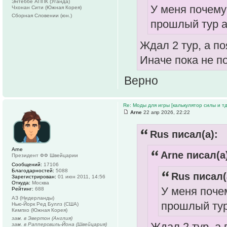
Энтеббе АППК (Уганда)
У меня почему
Чхонан Сити (Южная Корея)
Сборная Словении (юн.)
прошлый тур а
Ждал 2 тур, а п
Иначе пока не п
Верно
Re: Моды для игры [калькулятор силы и тд
Arne
22 апр 2026, 22:22
Rus писал(а):
Arne
Arne писал(а
Президент ФФ Швейцарии
Сообщений:
17106
Благодарностей:
5088
Rus писал(
Зарегистрирован:
01 июн 2011, 14:56
Откуда:
Москва
У меня поче
Рейтинг:
688
АЗ (Нидерланды)
прошлый тур
Нью-Йорк Ред Буллз (США)
Кимпхо (Южная Корея)
зам. в Эвертон (Англия)
Ждал 2 тур, а 
зам. в Рапперсвиль-Йона (Швейцария)