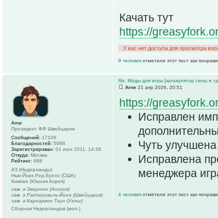
Качать тут
https://greasyfork.o
У вас нет доступа для просмотра вло
9 человек
отметили этот пост как понрав
Re: Моды для игры [калькулятор силы и тд
Arne
21 апр 2026, 20:51
https://greasyfork.o
Исправлен имп
Arne
дополнительные
Президент ФФ Швейцарии
Сообщений:
17106
Чуть улучшена 
Благодарностей:
5088
Зарегистрирован:
01 июн 2011, 14:56
Откуда:
Москва
Исправлена пр
Рейтинг:
688
АЗ (Нидерланды)
менеджера игра
Нью-Йорк Ред Буллз (США)
Кимпхо (Южная Корея)
зам. в Эвертон (Англия)
4 человек
отметили этот пост как понрав
зам. в Рапперсвиль-Йона (Швейцария)
зам. в Карнарвон Таун (Уэльс)
Сборная Нидерландов (мол.)