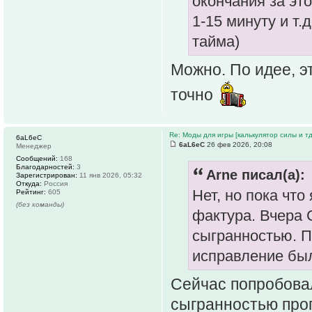
окончания за эт
1-15 минуту и т.
тайма)
Можно. По идее, э
точно
Re: Моды для игры [калькулятор силы и тд
6aL6eC
6aL6eC
26 фев 2026, 20:08
Менеджер
Сообщений:
168
Благодарностей:
3
Arne писал(а):
Зарегистрирован:
11 янв 2026, 05:32
Откуда:
Россия
Нет, но пока что
Рейтинг:
605
(без команды)
фактура. Вчера 
сыгранностью. П
исправление бы
Сейчас попробовал
сыгранностью пр