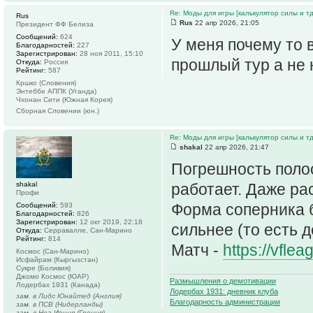
Re: Моды для игры [калькулятор силы и тд
Rus
Rus
22 апр 2026, 21:05
Президент ФФ Белиза
Сообщений:
624
У меня почему то 
Благодарностей:
227
Зарегистрирован:
28 ноя 2011, 15:10
прошлый тур а не 
Откуда:
Россия
Рейтинг:
587
Кршко (Словения)
Энтеббе АППК (Уганда)
Чхонан Сити (Южная Корея)
Сборная Словении (юн.)
Re: Моды для игры [калькулятор силы и тд
shakal
22 апр 2026, 21:47
Погрешность полос
shakal
работает. Даже ра
Профи
Форма соперника б
Сообщений:
593
Благодарностей:
826
Зарегистрирован:
12 окт 2019, 22:18
сильнее (то есть д
Откуда:
Серравалле, Сан-Марино
Рейтинг:
814
Матч -
https://vfle
Космос (Сан-Марино)
Исфайрам (Кыргызстан)
Сукре (Боливия)
Джомо Космос (ЮАР)
Размышления о демотивации
Лодербах 1931 (Канада)
Лодербах 1931: дневник клуба
зам. в Лидс Юнайтед (Англия)
Благодарность администрации
зам. в ПСВ (Нидерланды)
зам. в Неа Иония (Греция)