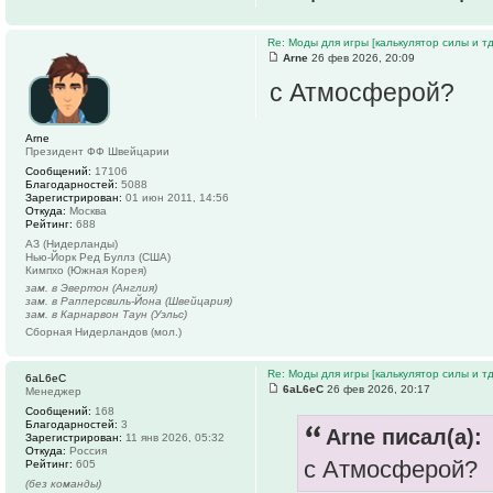
Re: Моды для игры [калькулятор силы и тд
Arne
26 фев 2026, 20:09
с Атмосферой?
Arne
Президент ФФ Швейцарии
Сообщений:
17106
Благодарностей:
5088
Зарегистрирован:
01 июн 2011, 14:56
Откуда:
Москва
Рейтинг:
688
АЗ (Нидерланды)
Нью-Йорк Ред Буллз (США)
Кимпхо (Южная Корея)
зам. в Эвертон (Англия)
зам. в Рапперсвиль-Йона (Швейцария)
зам. в Карнарвон Таун (Уэльс)
Сборная Нидерландов (мол.)
Re: Моды для игры [калькулятор силы и тд
6aL6eC
6aL6eC
26 фев 2026, 20:17
Менеджер
Сообщений:
168
Благодарностей:
3
Arne писал(а):
Зарегистрирован:
11 янв 2026, 05:32
Откуда:
Россия
с Атмосферой?
Рейтинг:
605
(без команды)