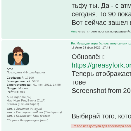
тьфу ты. Да - с ат
сегодня. То 90 пок
Вот сейчас зашел 
Arne
отметил этот пост как понравившийс
Re: Моды для игры [калькулятор силы и тд
Arne
28 фев 2026, 17:48
Обновлён:
https://greasyfork.o
Arne
Теперь отображает
Президент ФФ Швейцарии
Сообщений:
17106
тове
Благодарностей:
5088
Зарегистрирован:
01 июн 2011, 14:56
Откуда:
Москва
Screenshot from 2
Рейтинг:
688
АЗ (Нидерланды)
Нью-Йорк Ред Буллз (США)
Кимпхо (Южная Корея)
зам. в Эвертон (Англия)
зам. в Рапперсвиль-Йона (Швейцария)
Выбирай того, кот
зам. в Карнарвон Таун (Уэльс)
Сборная Нидерландов (мол.)
У вас нет доступа для просмотра вло