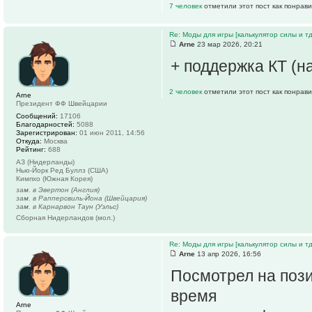
7 человек
отметили этот пост как понрав
Re: Моды для игры [калькулятор силы и тд
Arne
23 мар 2026, 20:21
+ поддержка КТ (н
2 человек
отметили этот пост как понрав
Arne
Президент ФФ Швейцарии
Сообщений:
17106
Благодарностей:
5088
Зарегистрирован:
01 июн 2011, 14:56
Откуда:
Москва
Рейтинг:
688
АЗ (Нидерланды)
Нью-Йорк Ред Буллз (США)
Кимпхо (Южная Корея)
зам. в Эвертон (Англия)
зам. в Рапперсвиль-Йона (Швейцария)
зам. в Карнарвон Таун (Уэльс)
Сборная Нидерландов (мол.)
Re: Моды для игры [калькулятор силы и тд
Arne
13 апр 2026, 16:56
Посмотрел на пози
время
Arne