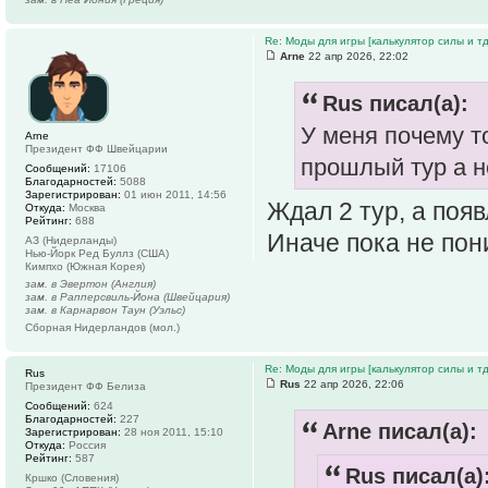
Re: Моды для игры [калькулятор силы и тд
Arne
22 апр 2026, 22:02
Rus писал(а):
У меня почему т
Arne
Президент ФФ Швейцарии
прошлый тур а н
Сообщений:
17106
Благодарностей:
5088
Зарегистрирован:
01 июн 2011, 14:56
Ждал 2 тур, а появ
Откуда:
Москва
Рейтинг:
688
Иначе пока не пон
АЗ (Нидерланды)
Нью-Йорк Ред Буллз (США)
Кимпхо (Южная Корея)
зам. в Эвертон (Англия)
зам. в Рапперсвиль-Йона (Швейцария)
зам. в Карнарвон Таун (Уэльс)
Сборная Нидерландов (мол.)
Re: Моды для игры [калькулятор силы и тд
Rus
Rus
22 апр 2026, 22:06
Президент ФФ Белиза
Сообщений:
624
Благодарностей:
227
Arne писал(а):
Зарегистрирован:
28 ноя 2011, 15:10
Откуда:
Россия
Рейтинг:
587
Rus писал(а)
Кршко (Словения)