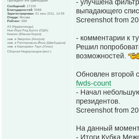
- улучшена фильтр
Президент ФФ Швейцарии
Сообщений:
17106
выпадающего спис
Благодарностей:
5088
Зарегистрирован:
01 июн 2011, 14:56
Откуда:
Москва
Screenshot from 2
Рейтинг:
688
АЗ (Нидерланды)
Нью-Йорк Ред Буллз (США)
Кимпхо (Южная Корея)
- комментарии к т
зам. в Эвертон (Англия)
зам. в Рапперсвиль-Йона (Швейцария)
Решил попробовать
зам. в Карнарвон Таун (Уэльс)
Сборная Нидерландов (мол.)
возможностей.
Обновлен второй с
fwds-count
- Начал небольшу
президентов.
Screenshot from 2
На данный момент
- Итоги Кубка Меж