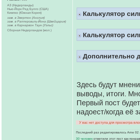
АЗ (Нидерланды)
Нью-Йорк Ред Буллз (США)
Калькулятор сил
Кимпхо (Южная Корея)
зам. в Эвертон (Англия)
зам. в Рапперсвиль-Йона (Швейцария)
зам. в Карнарвон Таун (Уэльс)
Сборная Нидерландов (мол.)
Калькулятор сил
Дополнительно д
Здесь будут мнени
выводы, итоги. Мн
Первый пост будет
надоест/когда её 
У вас нет доступа для просмотра вло
Последний раз редактировалось Arne 02 а
30 человек
отметили этот пост как понра