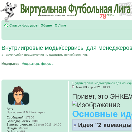
Список форумов
‹
Общие
‹
О Лиге
Внутриигровые моды/сервисы для менеджеров
а также идей и предложения по развитию всякой всячины
Модератор:
Модераторы форума
Внутриигровые моды/сервисы для менед
Arne
03 апр 2021, 10:21
Привет, это ЭНКЕ
Arne
Основные ид
Президент ФФ Швейцарии
Сообщений:
17106
Благодарностей:
5088
Идея "2 команды 
Зарегистрирован:
01 июн 2011, 14:56
Откуда:
Москва
Рейтинг:
688