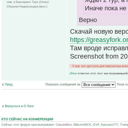
зам. в Карнарвон Таун (Уэльс)
Иначе пока не
Сборная Нидерландов (мол.)
Верно
Скачай новую вер
https://greasyfork.o
Там вроде исправл
Screenshot from 2
У вас нет доступа для просмотра вло
JAkar
отметил этот пост как понравивший
Пред.
Показать сообщения за:
Поле с
Вернуться в О Лиге
КТО СЕЙЧАС НА КОНФЕРЕНЦИИ
Сейчас этот форум просматривают:
ClaudeBot
, EllectroNICK, GVF, Kassano777, Tramp