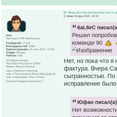
Re: Моды для игры [калькулятор силы и тд
Arne
26 фев 2026, 19:53
6aL6eC писал(а
Решил попробова
Arne
Президент ФФ Швейцарии
команде 90
Сообщений:
17106
Благодарностей:
5088
Зарегистрирован:
01 июн 2011, 14:56
Откуда:
Москва
Рейтинг:
688
Нет, но пока что я
АЗ (Нидерланды)
Нью-Йорк Ред Буллз (США)
Кимпхо (Южная Корея)
фактура. Вчера Са
зам. в Эвертон (Англия)
зам. в Рапперсвиль-Йона (Швейцария)
сыгранностью. По 
зам. в Карнарвон Таун (Уэльс)
Сборная Нидерландов (мол.)
исправление было
Юфан писал(а)
Нет возможности