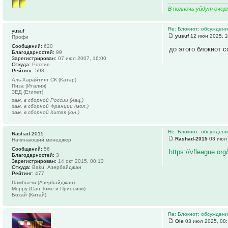
В полночь уйдут очер
Re: Блокнот: обсуждени
yusuf
yusuf
12 июн 2025, 2
Профи
Сообщений:
620
до этого блокнот 
Благодарностей:
99
Зарегистрирован:
07 июл 2007, 16:00
Откуда:
Россия
Рейтинг:
598
Аль-Харайтият СК (Катар)
Пиза (Италия)
ЗЕД (Египет)
зам. в сборной России (нац.)
зам. в сборной Франции (мол.)
зам. в сборной Китая (юн.)
Re: Блокнот: обсуждени
Rashad-2015
Rashad-2015
03 июл 
Начинающий менеджер
Сообщений:
56
https://vfleague.or
Благодарностей:
3
Зарегистрирован:
14 окт 2015, 00:13
Откуда:
Baku, Азербайджан
Рейтинг:
477
Памбыгчи (Азербайджан)
Морру (Сан Томе и Принсипи)
Бохай (Китай)
Re: Блокнот: обсуждени
Ole
03 июл 2025, 00