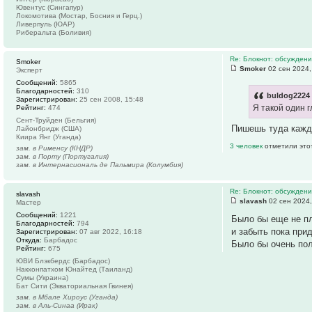
Ювентус (Сингапур)
Локомотива (Мостар, Босния и Герц.)
Ливерпуль (ЮАР)
Риберальта (Боливия)
Re: Блокнот: обсуждени
Smoker
Smoker
02 сен 2024,
Эксперт
Сообщений:
5865
Благодарностей:
310
buldog2224 
Зарегистрирован:
25 сен 2008, 15:48
Я такой один г
Рейтинг:
474
Сент-Труйден (Бельгия)
Пишешь туда каждй
Лайонбридж (США)
Киира Янг (Уганда)
3 человек
отметили это
зам. в Рименсу (КНДР)
зам. в Порту (Португалия)
зам. в Интернасиональ де Пальмира (Колумбия)
Re: Блокнот: обсуждени
slavash
slavash
02 сен 2024,
Мастер
Сообщений:
1221
Было бы еще не пл
Благодарностей:
794
и забыть пока при
Зарегистрирован:
07 авг 2022, 16:18
Откуда:
Барбадос
Было бы очень пол
Рейтинг:
675
ЮВИ Блэкбердс (Барбадос)
Накхонпатхом Юнайтед (Таиланд)
Сумы (Украина)
Бат Сити (Экваториальная Гвинея)
зам. в Мбале Хироус (Уганда)
зам. в Аль-Синаа (Ирак)