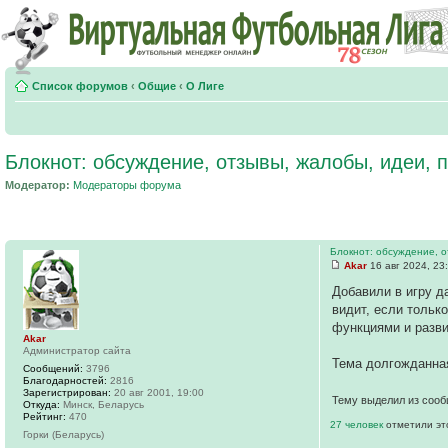
Список форумов
‹
Общие
‹
О Лиге
Блокнот: обсуждение, отзывы, жалобы, идеи,
Модератор:
Модераторы форума
Блокнот: обсуждение, 
Akar
16 авг 2024, 23
Добавили в игру д
видит, если тольк
функциями и разви
Akar
Администратор сайта
Тема долгожданная
Сообщений:
3796
Благодарностей:
2816
Зарегистрирован:
20 авг 2001, 19:00
Тему выделил из сооб
Откуда:
Минск, Беларусь
Рейтинг:
470
27 человек
отметили эт
Горки (Беларусь)