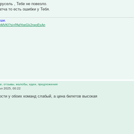
русель , Тебе не повезло.
атча то есть ошибки у Тебя.
уши.
BqemMVKI?si=PAdYoeGk2rwoEsAn
е, отзывы, жалобы, идеи, предложения
л 2025, 00:22
сти у обоих команд слабый, а цена билетов высокая