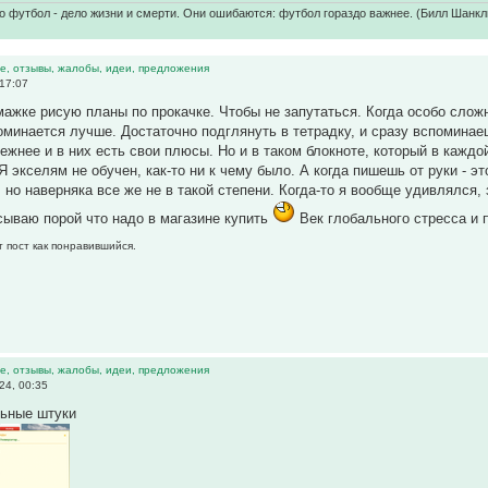
о футбол - дело жизни и смерти. Они ошибаются: футбол гораздо важнее. (Билл Шанкл
е, отзывы, жалобы, идеи, предложения
 17:07
умажке рисую планы по прокачке. Чтобы не запутаться. Когда особо слож
оминается лучше. Достаточно подглянуть в тетрадку, и сразу вспомин
ежнее и в них есть свои плюсы. Но и в таком блокноте, который в каждой
 Я экселям не обучен, как-то ни к чему было. А когда пишешь от руки - 
, но наверняка все же не в такой степени. Когда-то я вообще удивлялся,
сываю порой что надо в магазине купить
Век глобального стресса и 
т пост как понравившийся.
е, отзывы, жалобы, идеи, предложения
24, 00:35
льные штуки