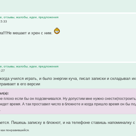
е, отзывы, жалобы, идеи, предложения
15:33
а!!!Не мешает и хрен с ним.
е, отзывы, жалобы, идеи, предложения
9:27
огда учился играть, и было энергии куча, писал записки и складывал их 
траивает в его версии
ал(а):
е плохо если бы он подсвечивался. Ну допустим мне нужно снести(построить)
ридет время. А так проставил число в блокноте и когда пришло время он бы п
.
ется. Пишешь записку в блокнот, и на телефоне ставишь напоминалку с 
 как понравившийся.