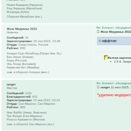
Новая Бавария (Украина)
Ред Уорриор (Малайзия)
Флорида (Куба)
Сборная Малайзии (юн.)
Re: Блокнот: обсуждени
Жозе Моуриньо 2022
Жозе Моуриньо 202
Новичок
Сообщений:
31
оффтоп
Зарегистрирован:
25 ноя 2022, 13:38
Откуда:
Севастополь, Россия
Рейтинг:
650
Хекари Сауз Юнайтед (Папуа Нов. Гв.)
Бен Акнун (Алжир)
Желтая карточк
Анри (Россия)
2.5.9. Зап
Эль Техар (Боливия)
Гимме-ме-бит (Ямайка)
зам. в сборной Алжира (мол.)
Re: Блокнот: обсуждени
ranger
ranger
11 июл 2025, 
Мастер
Сообщений:
1161
*удалено модерат
Благодарностей:
452
Зарегистрирован:
15 янв 2010, 23:24
Откуда:
Сан-Марино, Сан-Марино
Рейтинг:
883
Нью Вайбс (Амер. Виргины)
Тре Фиори (Сан-Марино)
Роассо Кумамото (Япония)
зам. в сборной Сан-Марино (юн.)