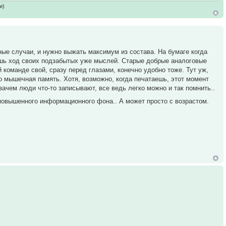
и)
ные случаи, и нужно выжать максимум из состава. На бумаге когда
аешь ход своих подзабытых уже мыслей. Старые добрые аналоговые
 команде свой, сразу перед глазами, конечно удобно тоже. Тут уж,
это мышечная память. Хотя, возможно, когда печатаешь, этот момент
 зачем люди что-то записывают, все ведь легко можно и так помнить..
повышенного информационного фона.. А может просто с возрастом.