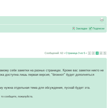
Закладки
Подписки
Сообщений: 62 •
Страница
3
из
5
•
1
2
3
4
5
мому себе заметки на разных страницах. Кроме вас заметки никто не
Пока доступна лишь первая версия, "блокнот" будет дополняться
му нужна отдельная тема для обсуждения, пускай будет эта.
 то сообщите, пожалуйста.