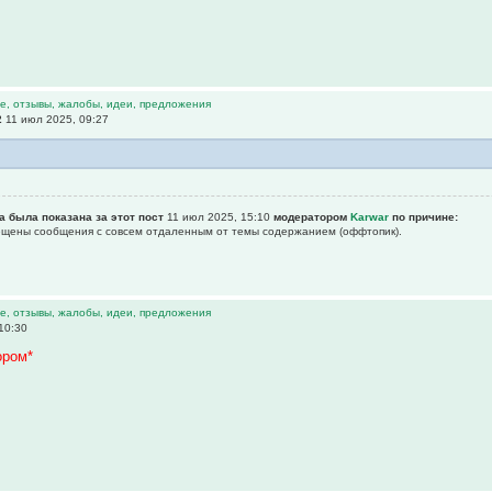
е, отзывы, жалобы, идеи, предложения
2
11 июл 2025, 09:27
а была показана за этот пост
11 июл 2025, 15:10
модератором
Karwar
по причине:
рещены сообщения с совсем отдаленным от темы содержанием (оффтопик).
е, отзывы, жалобы, идеи, предложения
10:30
ором*