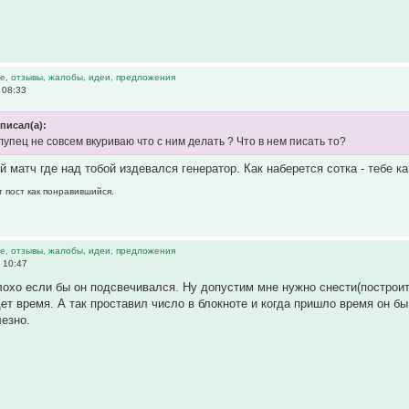
е, отзывы, жалобы, идеи, предложения
 08:33
писал(а):
лупец не совсем вкуриваю что с ним делать ? Что в нем писать то?
 матч где над тобой издевался генератор. Как наберется сотка - тебе ка
т пост как понравившийся.
е, отзывы, жалобы, идеи, предложения
 10:47
охо если бы он подсвечивался. Ну допустим мне нужно снести(построить
дет время. А так проставил число в блокноте и когда пришло время он бы
езно.