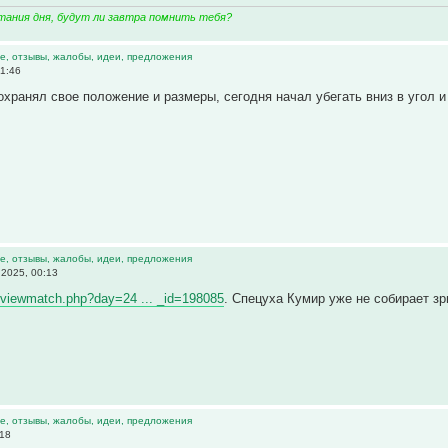
тания дня, будут ли завтра помнить тебя?
е, отзывы, жалобы, идеи, предложения
1:46
сохранял свое положение и размеры, сегодня начал убегать вниз в угол и
е, отзывы, жалобы, идеи, предложения
2025, 00:13
g/viewmatch.php?day=24 ... _id=198085
. Спецуха Кумир уже не собирает з
е, отзывы, жалобы, идеи, предложения
:18