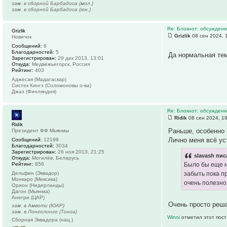
зам. в сборной Барбадоса (мол.)
зам. в сборной Барбадоса (юн.)
Re: Блокнот: обсуждени
Grizlik
Grizlik
08 сен 2024, 
Новичок
Сообщений:
8
Благодарностей:
5
Да нормальная тем
Зарегистрирован:
29 дек 2013, 13:01
Откуда:
Медвежьегорск, Россия
Рейтинг:
403
Аджесая (Мадагаскар)
Систек Кингз (Соломоновы о-ва)
Джаз (Финляндия)
Re: Блокнот: обсуждени
Ridik
08 сен 2024, 1
Ridik
Раньше, особенно к
Президент ФФ Мьянмы
Лично меня всё ус
Сообщений:
12199
Благодарностей:
3034
Зарегистрирован:
26 ноя 2013, 21:25
slavash пис
Откуда:
Могилёв, Беларусь
Рейтинг:
856
Было бы еще н
Дельфин (Эквадор)
забыть пока п
Монкаро (Мексика)
очень полезно
Орион (Нидерланды)
Дагон (Мьянма)
Анегри (ЦАР)
Очень просто реша
зам. в Амвоти (ЮАР)
зам. в Лонголонго (Тонга)
Winni
отметил этот пост
Сборная Эквадора (нац.)