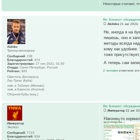
Некоторые считают, чт
Re: Блокнот: обсуждени
Akihiko
21 авг 2024,
Не, иногда я на б
пишешь, оно и зап
методы всегда над
Akihiko
кому как удобнее.
Тренер-менеджер
тоже присутствует
Сообщений:
238
Благодарностей:
474
А теперь сам запи
Зарегистрирован:
27 сен 2021, 01:30
Откуда:
Санкт-Петербург, Россия
2 человек
отметили это
Рейтинг:
865
Свислочь (Беларусь)
Лас-Тунас (Куба)
зам. в Тайгерс (Малави)
зам. в Барнсли (Англия)
Сборная Кубы (нац.)
Re: Блокнот: обсуждени
Император
22 авг 20
Наконец-то норма
Император
Эксперт
Сообщений:
7715
Благодарностей:
634