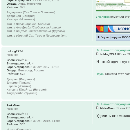
Зарегистрирован:
21 сен 2008, 20:12
Откуда:
Ховд, Монголия
Рейтинг:
392
Андоринья (Сан Томе и Принсипи)
Дебрецен (Венгрия)
7 человек
отметили это
Хантерс (Монголия)
зам. в Висла (Краков, Польша)
зам. в Аль-Драйх (Саудовская Аравия)
зам. в Ла Досе Университарио (Уругвай)
зам. в сборной Сан Томе и Принсипи (юн.)
"суть форума ВСО
Re: Блокнот: обсуждени
buldog2224
buldog2224
02 сен 2
Новичок
Сообщений:
40
Я такой один глуп
Благодарностей:
4
Зарегистрирован:
30 окт 2017, 17:32
Откуда:
Белгород, Россия
Рейтинг:
573
Пауль
отметил этот пос
Джараш (Иордания)
Динамо (Панама)
Европа (Испания)
Катсина Юнайтед (Нигерия)
Такуарембо (Уругвай)
Re: Блокнот: обсуждени
AleksMavr
AleksMavr
02 сен 20
Новичок
Сообщений:
11
Удалить его можно
Благодарностей:
4
Зарегистрирован:
30 сен 2015, 14:09
Рейтинг:
565
Интер (Кюрасао)