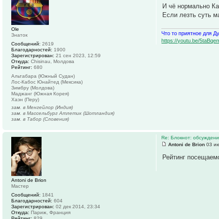
И чё нормально Ка
Если лезть суть м
Ole
Что то приятное для Д
Знаток
https://youtu.be/5ta
Сообщений:
2619
Благодарностей:
1900
Зарегистрирован:
21 сен 2023, 12:59
Откуда:
Chisinau, Молдова
Рейтинг:
680
Альтабара (Южный Судан)
Лос-Кабос Юнайтед (Мексика)
Зимбру (Молдова)
Маджанг (Южная Корея)
Хаэн (Перу)
зам. в Менгейлор (Индия)
зам. в Массельбург Атлетик (Шотландия)
зам. в Табор (Словения)
Re: Блокнот: обсуждени
Antoni de Brion
03 ию
Рейтинг посещаемо
Antoni de Brion
Мастер
Сообщений:
1841
Благодарностей:
604
Зарегистрирован:
02 дек 2014, 23:34
Откуда:
Париж, Франция
Рейтинг:
829